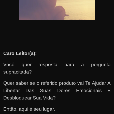
u
e
l
e
c
h
e
f
Caro Leitor(a):
e
Você quer resposta para a pergunta
c
h
supracitada?
a
Quer saber se o referido produto vai Te Ajudar A
t
Libertar Das Suas Dores Emocionais E
o
Desbloquear Sua Vida?
?
P
Então, aqui é seu lugar.