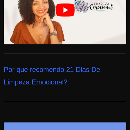
h
a
r
u
m
d
i
n
h
Por que recomendo 21 Dias De
e
Limpeza Emocional
?
i
r
o
e
x
t