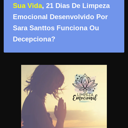
d
Sua Vida
, 21 Dias De Limpeza
e
Emocional Desenvolvido Por
t
r
Sara Santtos Funciona Ou
a
Decepciona?
b
a
l
h
a
r
c
o
m
a
q