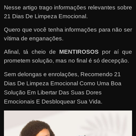
e
Nesse artigo trago informações relevantes sobre
n
21 Dias De Limpeza Emocional.
s
a
Quero que você tenha informações para não ser
n
vítima de enganações.
d
o
Afinal, tá cheio de
MENTIROSOS
por aí que
e
prometem solução, mas no final é só decepção.
m
Sem delongas e enrolações,
Recomendo 21
c
Dias De Limpeza Emocional Como Uma Boa
o
Solução Em Libertar Das Suas Dores
m
Emocionais E Desbloquear Sua Vida
.
o
g
a
n