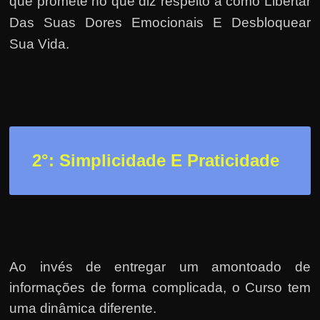
h
que promete no que diz respeito a como Libertar
a
Das Suas Dores Emocionais E Desbloquear
r
Sua Vida.
d
i
n
h
e
2
°: Simplicidade E Praticidade
i
r
o
n
a
i
Ao invés de entregar um amontoado de
n
informações de forma complicada, o Curso tem
t
uma dinâmica diferente.