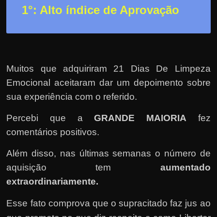
r
1°: Alto índice de Aprovação
a
?
J
á
p
Muitos que adquiriram 21 Dias De Limpeza
e
Emocional aceitaram dar um depoimento sobre
n
sua experiência com o referido.
s
Percebi que a
GRANDE MAIORIA
fez
o
comentários positivos.
u
e
Além disso, nas últimas semanas o número de
m
aquisição tem
aumentado
g
extraordinariamente.
a
Esse fato comprova que o supracitado faz jus ao
n