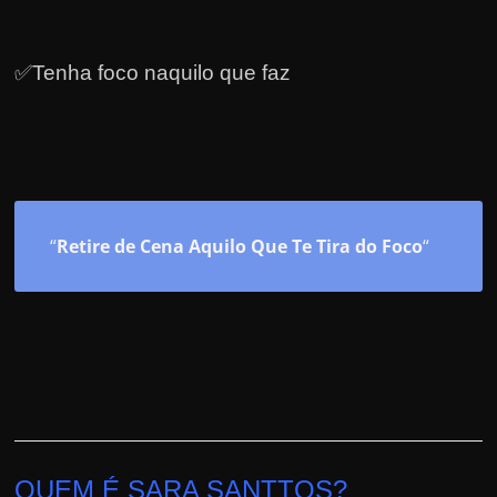
✅Tenha foco naquilo que faz
“
Retire de Cena Aquilo Que Te Tira do Foco
“
QUEM É SARA SANTTOS?