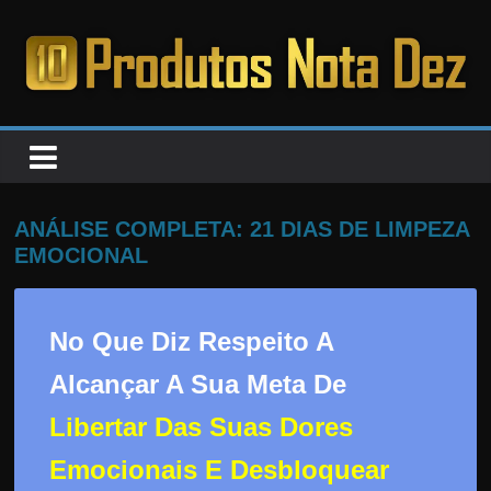
Pular
para
o
PRODUTOS
conteúdo
NOTA
DEZ
ANÁLISE COMPLETA: 21 DIAS DE LIMPEZA
EMOCIONAL
C
a
No Que Diz Respeito A
n
s
Alcançar A Sua Meta De
a
Libertar Das Suas Dores
d
o
Emocionais E Desbloquear