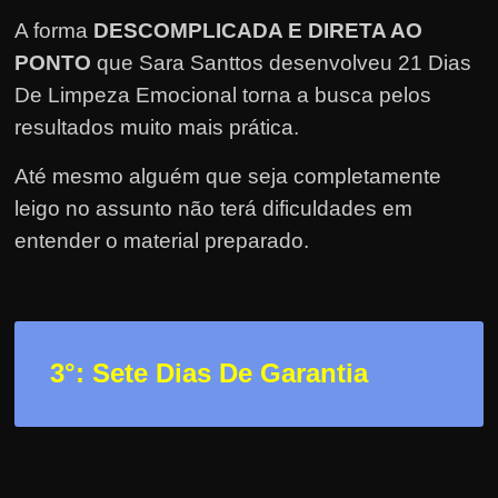
e
A forma
DESCOMPLICADA E DIRETA AO
r
PONTO
que Sara Santtos desenvolveu 21 Dias
n
De Limpeza Emocional torna a busca pelos
e
t
resultados muito mais prática.
?
Até mesmo alguém que seja completamente
M
leigo no assunto não terá dificuldades em
a
entender o material preparado.
s
c
o
m
3
°: Sete Dias De Garantia
o
?
🤔