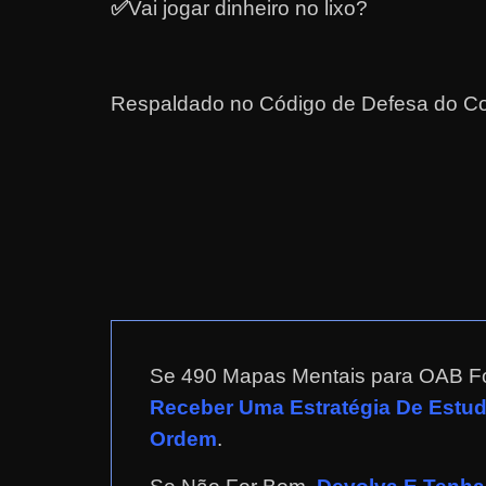
✅
Vai jogar dinheiro no lixo?
r
n
e
Respaldado no
Código de Defesa do Co
t
?
M
a
s
c
o
m
o
Se 490 Mapas Mentais para OAB F
?
Receber Uma Estratégia De Estu
🤔
Ordem
.