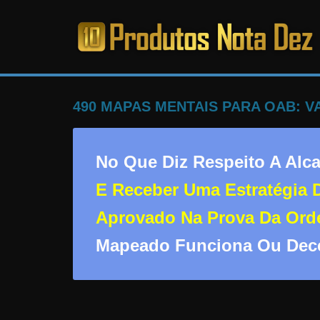
Pular
para
o
PRODUTOS
conteúdo
NOTA
490 MAPAS MENTAIS PARA OAB: 
DEZ
No Que Diz Respeito A Alc
C
E Receber Uma Estratégia 
a
Aprovado Na Prova Da Or
n
s
Mapeado Funciona Ou Dec
a
d
o
d