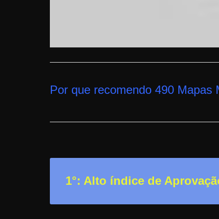
a
r
u
m
d
i
Por que recomendo 490 Mapas 
n
h
e
i
r
o
e
1°: Alto índice de Aprovaçã
x
t
r