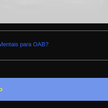
Mentais para OAB
?
o