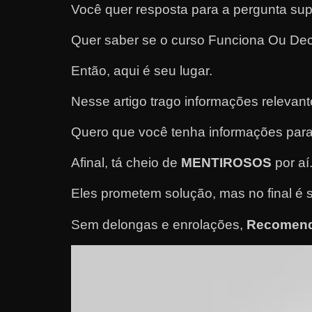
Você quer resposta para a pergunta sup
e
l
Quer saber se o curso Funciona Ou De
e
Então, aqui é seu lugar.
c
h
Nesse artigo trago informações releva
e
Quero que você tenha informações para
f
e
Afinal, tá cheio de
MENTIROSOS
por aí
c
h
Eles prometem solução, mas no final é 
a
Sem delongas e enrolações,
Recomend
t
o
?
P
e