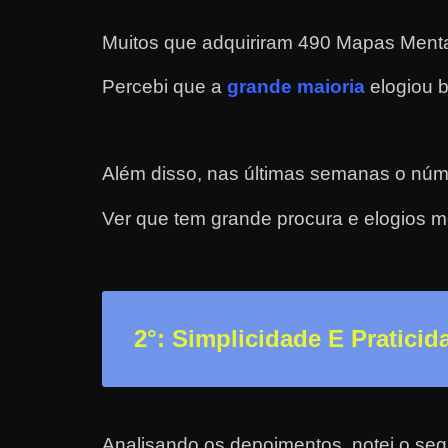
a
Muitos que adquiriram 490 Mapas Mentai
?
J
Percebi que a
grande maioria
elogiou b
á
p
e
Além disso, nas últimas semanas o núm
n
Ver que tem grande procura e elogios m
s
o
u
e
m
2
°: Simplicidade E Praticid
g
a
n
h
Analisando os depoimentos, notei o seg