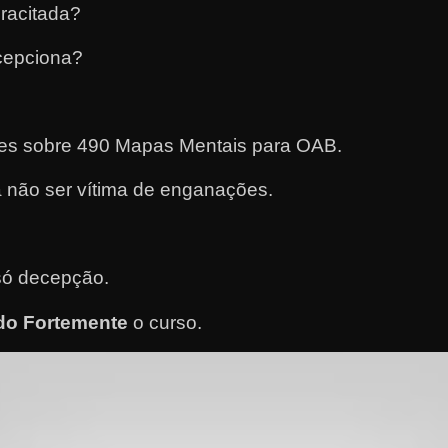
racitada?
cepciona?
ntes sobre 490 Mapas Mentais para OAB.
 não ser vítima de enganações.
.
só decepção.
o Fortemente
o curso
.