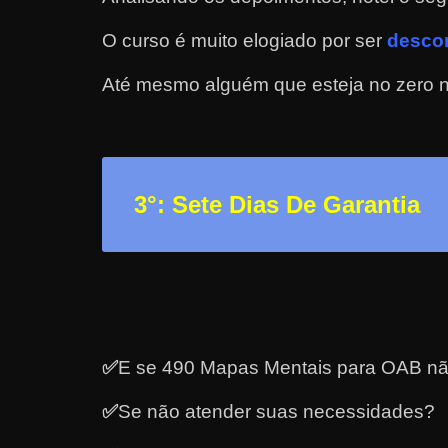
a
O curso é muito elogiado por ser
descom
r
d
Até mesmo alguém que esteja no zero nã
i
n
h
e
3
°: Sete Dias De Garantia
i
r
o
n
a
i
✅
E se 490 Mapas Mentais para OAB nã
n
✅
Se não atender suas necessidades?
t
e