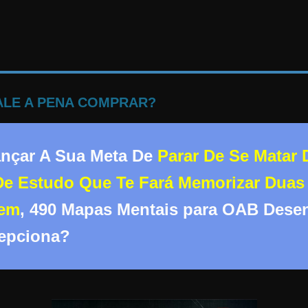
VALE A PENA COMPRAR?
ançar A Sua Meta De
Parar De Se Matar
De Estudo Que Te Fará Memorizar Duas
dem
, 490 Mapas Mentais para OAB Dese
epciona?