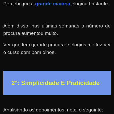
r
Percebi que a
grande maioria
elogiou bastante.
a
?
J
Além disso, nas últimas semanas o número de
á
procura aumentou muito.
p
e
Ver que tem grande procura e elogios me fez ver
n
o curso com bom olhos.
s
o
u
e
2
°: Simplicidade E Praticidade
m
g
a
n
Analisando os depoimentos, notei o seguinte: