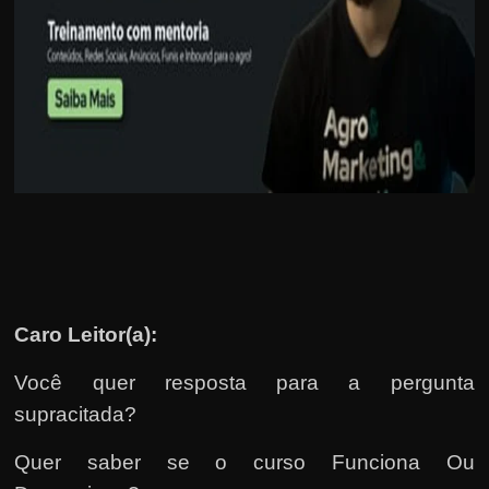
u
e
l
e
c
h
e
f
e
c
h
Caro Leitor(a):
a
t
Você quer resposta para a pergunta
o
supracitada?
?
P
Quer saber se o curso Funciona Ou