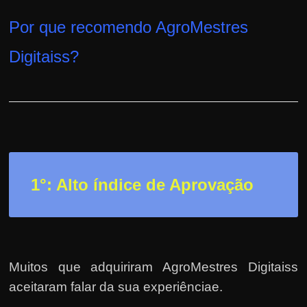
h
a
Por que recomendo AgroMestres
r
Digitaiss
?
u
m
d
i
n
h
e
1°: Alto índice de Aprovação
i
r
o
e
Muitos que adquiriram AgroMestres Digitaiss
x
aceitaram falar da sua experiênciae.
t