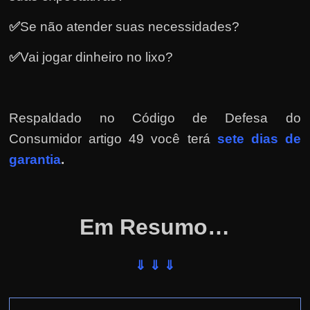
e
r
✅
Se não atender suas necessidades?
n
✅
Vai jogar dinheiro no lixo?
e
t
?
M
Respaldado no
Código de Defesa do
a
Consumidor artigo 49 você terá
sete dias de
s
garantia
.
c
o
m
Em Resumo…
o
?
⇓ ⇓ ⇓
🤔