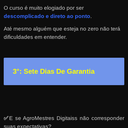
h
O curso é muito elogiado por ser
a
descomplicado e direto ao ponto
.
r
d
Até mesmo alguém que esteja no zero não terá
i
dificuldades em entender.
n
h
e
i
3
°: Sete Dias De Garantia
r
o
n
a
i
n
✅
E se AgroMestres Digitaiss não corresponder
t
suas expectativas?