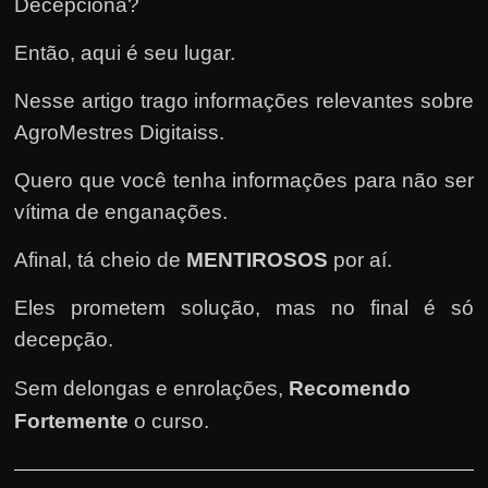
e
Decepciona?
n
Então, aqui é seu lugar.
s
a
Nesse artigo trago informações relevantes sobre
n
AgroMestres Digitaiss.
d
Quero que você tenha informações para não ser
o
vítima de enganações.
e
m
Afinal, tá cheio de
MENTIROSOS
por aí.
c
o
Eles prometem solução, mas no final é só
m
decepção.
o
Sem delongas e enrolações,
Recomendo
g
Fortemente
o curso
.
a
n