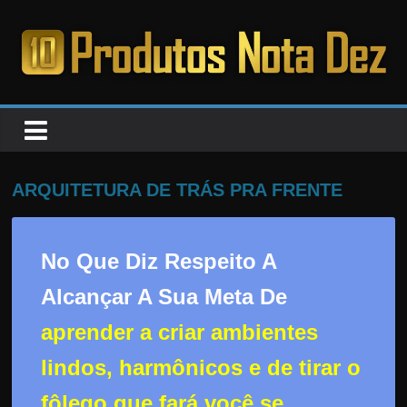
Pular
para
o
PRODUTOS
conteúdo
NOTA
DEZ
ARQUITETURA DE TRÁS PRA FRENTE
C
a
No Que Diz Respeito A
n
Alcançar A Sua Meta De
s
aprender a criar ambientes
a
d
lindos, harmônicos e de tirar o
o
fôlego que fará você se