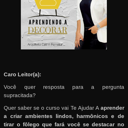
u
e
l
e
c
h
e
f
e
c
Caro Leitor(a):
h
Você quer resposta para a pergunta
a
supracitada?
t
o
Quer saber se o curso vai Te Ajudar A
aprender
?
a criar ambientes lindos, harmônicos e de
P
tirar o fôlego que fará você se destacar no