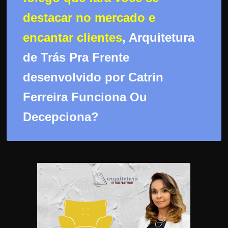
d
e
destacar no mercado e
t
encantar clientes
, Arquitetura
r
de Trás Pra Frente
a
b
desenvolvido por Catrin
a
Ferreira Funciona Ou
l
h
Decepciona?
a
r
c
o
m
a
q