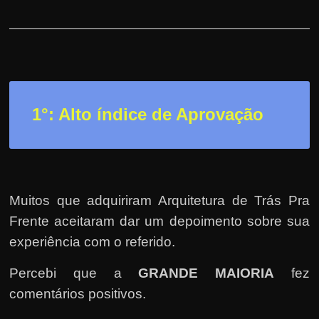
r
a
?
J
á
p
1°: Alto índice de Aprovação
e
n
s
o
u
Muitos que adquiriram Arquitetura de Trás Pra
e
Frente aceitaram dar um depoimento sobre sua
m
experiência com o referido.
g
Percebi que a
GRANDE MAIORIA
fez
a
comentários positivos.
n