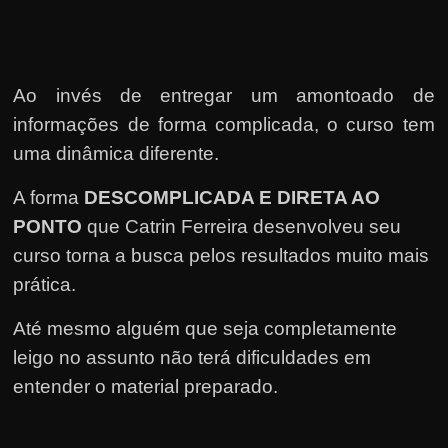
e
r
n
e
Ao invés de entregar um amontoado de
t
informações de forma complicada, o curso tem
?
uma dinâmica diferente.
M
A forma
DESCOMPLICADA E DIRETA AO
a
s
PONTO
que Catrin Ferreira desenvolveu seu
c
curso torna a busca pelos resultados muito mais
o
prática.
m
Até mesmo alguém que seja completamente
o
leigo no assunto não terá dificuldades em
?
entender o material preparado.
🤔