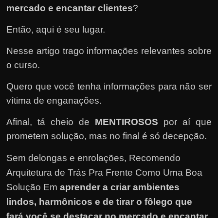
e
mercado e encantar clientes
?
n
s
Então, aqui é seu lugar.
a
Nesse artigo trago informações relevantes sobre
n
o curso.
d
o
Quero que você tenha informações para não ser
e
vítima de enganações.
m
Afinal, tá cheio de
MENTIROSOS
por aí que
c
prometem solução, mas no final é só decepção.
o
m
Sem delongas e enrolações,
Recomendo
o
Arquitetura de Trás Pra Frente Como Uma Boa
g
Solução Em
aprender a criar ambientes
a
lindos, harmônicos e de tirar o fôlego que
n
fará você se destacar no mercado e encantar