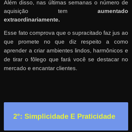
h
Além disso, nas últimas semanas o número de
a
aquisição tem
aumentado
r
extraordinariamente.
d
Esse fato comprova que o supracitado faz jus ao
i
n
que promete no que diz respeito a como
h
aprender a criar ambientes lindos, harmônicos e
e
de tirar o fôlego que fará você se destacar no
i
mercado e encantar clientes.
r
o
n
a
i
2
°: Simplicidade E Praticidade
n
t