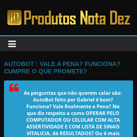
Pular
para
o
PRODUTOS
conteúdo
NOTA
DEZ
AUTOBOT : VALE A PENA? FUNCIONA?
CUMPRE O QUE PROMETE?
C
a
As perguntas que não querem calar são:
n
AutoBot feito por Gabriel
é bom?
s
Funciona? Vale Realmente a Pena? No
a
que diz respeito a como OPERAR PELO
COMPUTADOR OU CELULAR COM ALTA
d
ASSERTIVIDADE E COM LISTA DE SINAIS
o
VITALICIA, dá RESULTADOS? Ou é mais