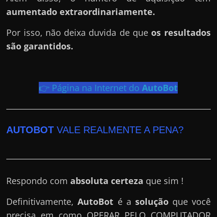
h
aumentado extraordinariamente.
a
r
Por isso, não deixa duvida de que
os resultados
d
são garantidos.
i
n
h
👉 Página na Internet do
AutoBot
e
i
r
AUTOBOT
VALE REALMENTE A PENA?
o
n
a
i
Respondo com
absoluta certeza
que sim !
n
Definitivamente,
AutoBot
é a
solução
que você
t
precisa em como OPERAR PELO COMPUTADOR