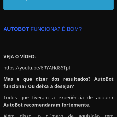
r
a
?
J
AUTOBOT
FUNCIONA? É BOM?
á
p
e
n
VEJA O VÍDEO:
s
o
https://youtu.be/6RYAHd86TpI
u
Mas e que dizer dos resultados? AutoBot
e
funciona? Ou deixa a desejar?
m
g
Todos que tiveram a experiência de adquirir
a
AutoBot
recomendaram fortemente.
n
Além disso, o número de aquisição tem