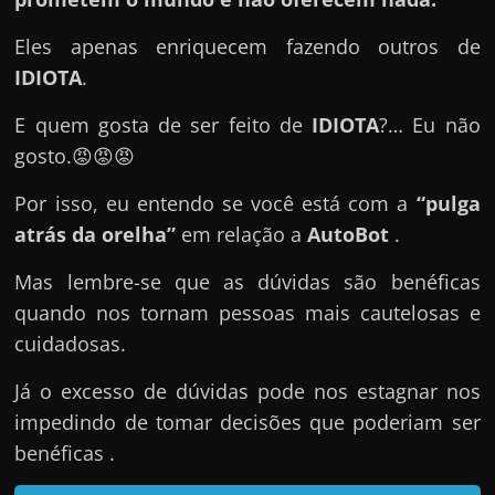
e
n
Eles apenas enriquecem fazendo outros de
s
IDIOTA
.
a
E quem gosta de ser feito de
IDIOTA
?… Eu não
n
gosto.😡😡😡
d
o
Por isso, eu entendo se você está com a
“pulga
e
atrás da orelha”
em relação a
AutoBot
.
m
c
Mas lembre-se que as dúvidas são benéficas
o
quando nos tornam pessoas mais cautelosas e
m
cuidadosas.
o
Já o excesso de dúvidas pode nos estagnar nos
g
impedindo de tomar decisões que poderiam ser
a
benéficas .
n