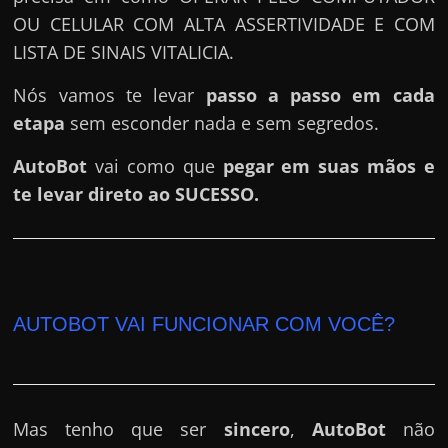
e
OU CELULAR COM ALTA ASSERTIVIDADE E COM
r
LISTA DE SINAIS VITALICIA.
n
e
Nós vamos te levar
passo a passo em cada
t
etapa
sem esconder nada e sem segredos.
?
AutoBot
vai como que
pegar em suas mãos e
M
te levar direto ao SUCESSO.
a
s
c
o
m
AUTOBOT VAI FUNCIONAR COM VOCÊ?
o
?
🤔
Mas tenho que ser
sincero
,
AutoBot
não