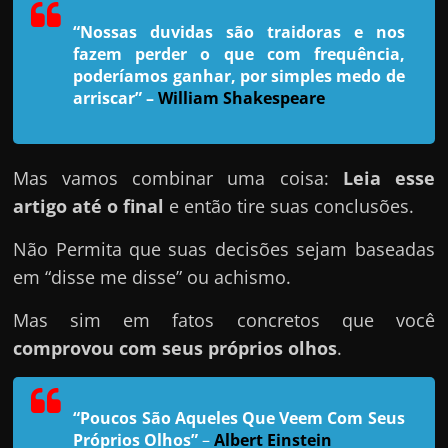
h
a
“Nossas duvidas são traidoras e nos
fazem perder o que com frequência,
r
poderíamos ganhar, por simples medo de
u
arriscar”
–
William Shakespeare
m
d
i
Mas vamos combinar uma coisa:
Leia esse
n
artigo até o final
e então tire suas conclusões.
h
Não Permita que suas decisões sejam baseadas
e
em “disse me disse” ou achismo.
i
r
Mas sim em fatos concretos que você
o
comprovou com seus próprios olhos
.
e
x
“Poucos São Aqueles Que Veem Com Seus
t
Próprios Olhos”
–
Albert Einstein