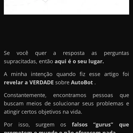
u
e
l
e
c
h
e
Se você quer a resposta as perguntas
f
supracitadas, então
aqui é o seu lugar.
e
A minha intenção quando fiz esse artigo foi
c
revelar a VERDADE
sobre
AutoBot
.
h
a
Constantemente, encontramos pessoas que
t
buscam meios de solucionar seus problemas e
o
atingir certos objetivos na vida.
?
Por isso, surgem os
falsos “gurus” que
P
prometem o mundo e não oferecem nada.