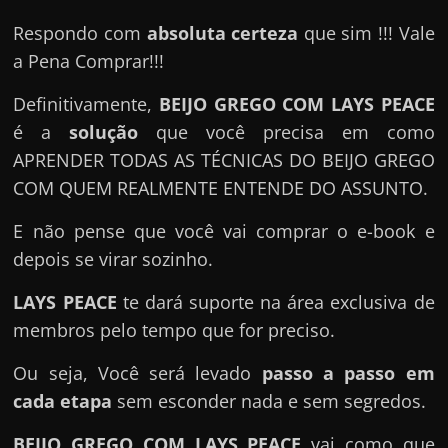
e
r
Respondo com
absoluta certeza
que sim !!! Vale
n
a Pena Comprar!!!
e
Definitivamente,
BEIJO GREGO COM LAYS PEACE
t
é a
solução
que você precisa em como
?
APRENDER TODAS AS TÉCNICAS DO BEIJO GREGO
M
COM QUEM REALMENTE ENTENDE DO ASSUNTO.
a
s
E não pense que você vai comprar o e-book e
c
depois se virar sozinho.
o
LAYS PEACE
te dará suporte na área exclusiva de
m
membros pelo tempo que for preciso.
o
?
Ou seja, Você será levado
passo a passo em
🤔
cada etapa
sem esconder nada e sem segredos.
BEIJO GREGO COM LAYS PEACE
vai como que