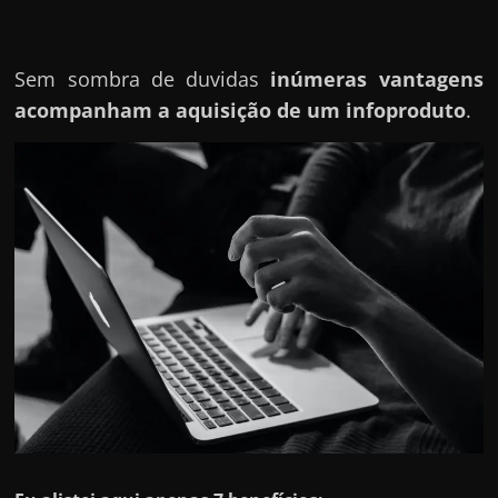
r
a
?
Sem sombra de duvidas
inúmeras vantagens
J
acompanham a aquisição de um infoproduto
.
á
p
e
n
s
o
u
e
m
g
a
n