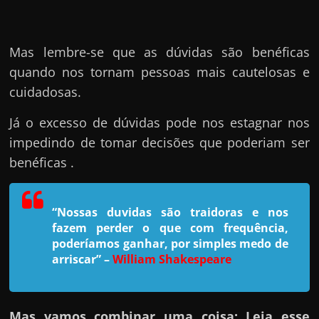
e
n
s
Mas lembre-se que as dúvidas são benéficas
a
quando nos tornam pessoas mais cautelosas e
n
cuidadosas.
d
o
Já o excesso de dúvidas pode nos estagnar nos
e
impedindo de tomar decisões que poderiam ser
m
benéficas .
c
o
“Nossas duvidas são traidoras e nos
m
fazem perder o que com frequência,
o
poderíamos ganhar, por simples medo de
arriscar”
–
William Shakespeare
g
a
n
Mas vamos combinar uma coisa: Leia esse