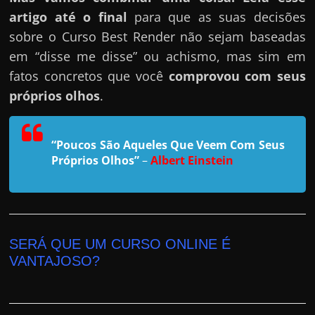
h
artigo até o final
para que as suas decisões
a
sobre o Curso Best Render não sejam baseadas
r
em “disse me disse” ou achismo, mas sim em
u
fatos concretos que você
comprovou com seus
m
próprios olhos
.
d
i
n
“Poucos São Aqueles Que Veem Com Seus
h
Próprios Olhos”
–
Albert Einstein
e
i
r
o
SERÁ QUE UM CURSO ONLINE É
e
VANTAJOSO?
x
t