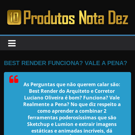
Pular
para
o
PRODUTOS
conteúdo
NOTA
DEZ
BEST RENDER FUNCIONA? VALE A PENA?
C
As Perguntas que não querem calar são:
a
Best Render do Arquiteto e Corretor
n
Luciano Oliveira é bom? Funciona? Vale
s
Realmente a Pena? No que diz respeito a
a
como aprender a combinar 2
ferramentas poderosíssimas que são
d
Sketchup e Lumion e extrair imagens
o
estáticas e animadas incríveis, dá