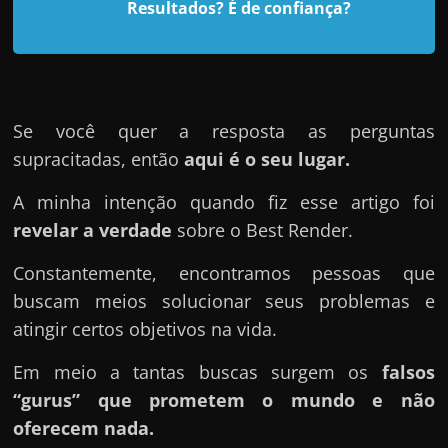
d
Resultados? É de confiança?
e
t
r
a
Se você quer a resposta as perguntas
b
supracitadas, então
aqui é o seu lugar.
a
l
A minha intenção quando fiz esse artigo foi
h
revelar a verdade
sobre o Best Render.
a
Constantemente, encontramos pessoas que
r
buscam meios solucionar seus problemas e
c
atingir certos objetivos na vida.
o
m
Em meio a tantas buscas surgem os
falsos
a
“gurus” que prometem o mundo e não
q
oferecem nada.