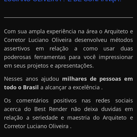
e
r
n
e
Com sua ampla experiência na área o Arquiteto e
t
Corretor Luciano Oliveira desenvolveu métodos
?
assertivos em relação a como usar duas
M
poderosas ferramentas para você impressionar
a
em seus projetos e apresentações.
s
c
Nesses anos ajudou
milhares de pessoas em
o
todo o Brasil
a alcançar a excelência .
m
Os comentários positivos nas redes sociais
o
acerca do Best Render não deixa duvidas em
?
relação a seriedade e maestria do Arquiteto e
🤔
Corretor Luciano Oliveira .