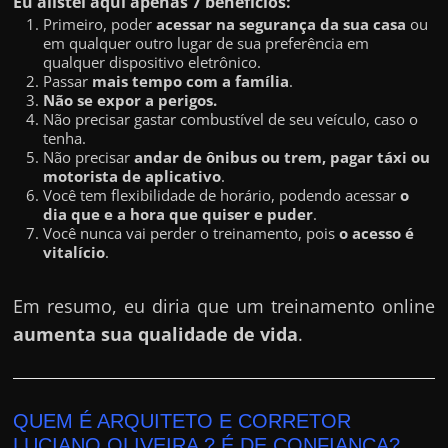
Eu alistei aqui apenas 7 benefícios:
h
Primeiro, poder
acessar na segurança da sua casa
ou
a
em qualquer outro lugar de sua preferência em
r
qualquer dispositivo eletrônico.
Passar
mais tempo com a família
.
d
Não se expor a perigos.
i
Não precisar gastar combustível de seu veículo, caso o
tenha.
n
Não precisar
andar de ônibus ou trem, pagar táxi ou
h
motorista de aplicativo
.
Você tem flexibilidade de horário, podendo acessar
o
e
dia que e a hora que quiser e puder
.
i
Você nunca vai perder o treinamento, pois
o acesso é
vitalício
.
r
o
Em resumo, eu diria que um treinamento online
n
aumenta sua qualidade de vida
.
a
i
n
QUEM É ARQUITETO E CORRETOR
t
LUCIANO OLIVEIRA ? É DE CONFIANÇA?