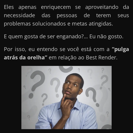
u
Eles apenas enriquecem se aproveitando da
e
necessidade das pessoas de terem seus
l
problemas solucionados e metas atingidas.
e
c
E quem gosta de ser enganado?… Eu não gosto.
h
Por isso, eu entendo se você está com a
“pulga
e
atrás da orelha”
em relação ao Best Render.
f
e
c
h
a
t
o
?
P