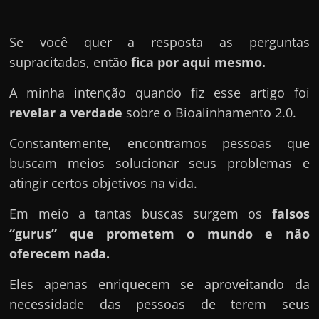
u
e
l
Se você quer a resposta as perguntas
e
supracitadas, então
fica por aqui mesmo.
c
A minha intenção quando fiz esse artigo foi
h
revelar a verdade
sobre o Bioalinhamento 2.0.
e
f
Constantemente, encontramos pessoas que
e
buscam meios solucionar seus problemas e
c
atingir certos objetivos na vida.
h
Em meio a tantas buscas surgem os
falsos
a
“gurus” que prometem o mundo e não
t
oferecem nada.
o
?
Eles apenas enriquecem se aproveitando da
P
necessidade das pessoas de terem seus