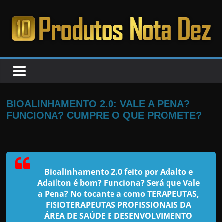
Pular
para
o
PRODUTOS
conteúdo
NOTA
DEZ
BIOALINHAMENTO 2.0: VALE A PENA?
FUNCIONA? CUMPRE O QUE PROMETE?
C
a
n
s
Bioalinhamento 2.0 feito por Adalto e
a
Adailton é bom? Funciona? Será que Vale
a Pena? No tocante a como TERAPEUTAS,
d
FISIOTERAPEUTAS PROFISSIONAIS DA
o
ÁREA DE SAÚDE E DESENVOLVIMENTO