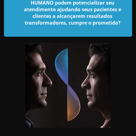
d
HUMANO podem potencializar seu
e
atendimento ajudando seus pacientes e
clientes a alcançarem resultados
t
transformadores, cumpre o prometido?
r
a
b
a
l
h
a
r
c
o
m
a
q