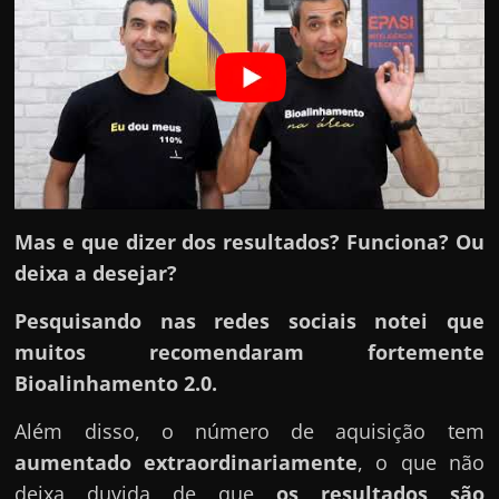
r
a
?
J
á
p
e
n
Mas e que dizer dos resultados? Funciona? Ou
s
deixa a desejar?
o
u
Pesquisando nas redes sociais notei que
e
muitos recomendaram fortemente
m
Bioalinhamento 2.0.
g
Além disso, o número de aquisição tem
a
aumentado extraordinariamente
, o que não
n
deixa duvida de que
os resultados são