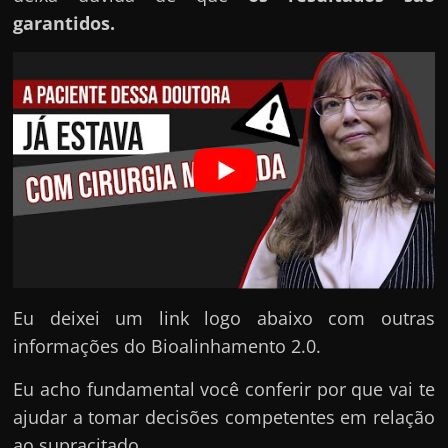
h
garantidos.
a
r
d
i
n
h
e
i
r
o
n
Eu deixei um link logo abaixo com outras
a
informações do Bioalinhamento 2.0.
i
Eu acho fundamental você conferir por que vai te
n
ajudar a tomar decisões competentes em relação
t
ao supracitado.