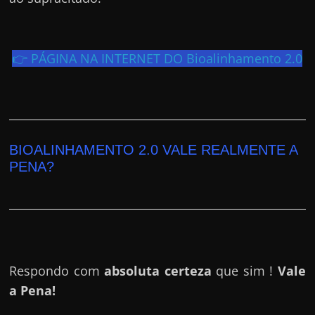
e
r
n
👉 PÁGINA NA INTERNET DO Bioalinhamento 2.0
e
t
?
M
a
BIOALINHAMENTO 2.0 VALE REALMENTE A
s
PENA?
c
o
m
o
?
Respondo com
absoluta certeza
que sim !
Vale
🤔
a Pena!