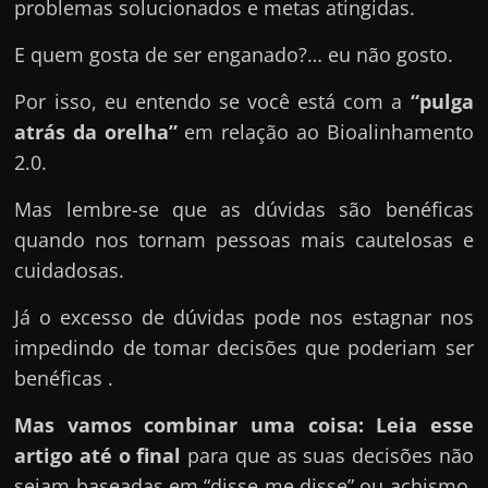
e
problemas solucionados e metas atingidas.
n
E quem gosta de ser enganado?… eu não gosto.
s
a
Por isso, eu entendo se você está com a
“pulga
n
atrás da orelha”
em relação ao Bioalinhamento
d
2.0.
o
Mas lembre-se que as dúvidas são benéficas
e
quando nos tornam pessoas mais cautelosas e
m
cuidadosas.
c
o
Já o excesso de dúvidas pode nos estagnar nos
m
impedindo de tomar decisões que poderiam ser
o
benéficas .
g
Mas vamos combinar uma coisa: Leia esse
a
artigo até o final
para que as suas decisões não
n
sejam baseadas em “disse me disse” ou achismo,