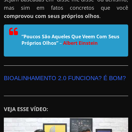
h
mas sim em fatos concretos que você
a
comprovou com seus próprios olhos
.
r
u
m
“Poucos São Aqueles Que Veem Com Seus
d
Próprios Olhos”
–
Albert Einstein
i
n
h
e
BIOALINHAMENTO 2.0 FUNCIONA? É BOM?
i
r
o
e
VEJA ESSE VÍDEO:
x
t