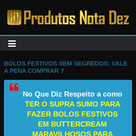
Pular
para
o
PRODUTOS
conteúdo
NOTA
DEZ
BOLOS FESTIVOS SEM SEGREDOS: VALE
A PENA COMPRAR ?
C
a
No Que Diz Respeito a como
n
s
TER O SUPRA SUMO PARA
a
FAZER BOLOS FESTIVOS
d
EM BUTTERCREAM
o
MARAVILHOSOS PARA