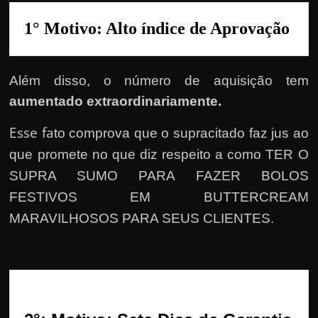
r
a
1° Motivo: Alto índice de Aprovação
?
J
á
Além disso, o número de aquisição tem
p
aumentado extraordinariamente.
e
Esse fa
to comprova que o supracitado faz jus ao
n
que promete no que diz respeito a como TER O
s
SUPRA SUMO PARA FAZER BOLOS
o
FESTIVOS EM BUTTERCREAM
u
MARAVILHOSOS PARA SEUS CLIENTES.
e
m
g
a
n