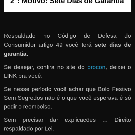
2°: Motivo: Sete Dias de Garantia
h
a
r
d
i
Respaldado no
Código de Defesa do
n
Consumidor artigo 49 você terá
sete dias de
h
garantia.
e
Se desejar, confira no site do
procon
, deixei o
i
LINK pra você.
r
o
Se nesse período você achar que Bolo Festivo
n
Sem Segredos não é o que você esperava é só
a
pedir o reembolso.
i
n
Sem precisar dar explicações … Direito
t
respaldado por Lei.