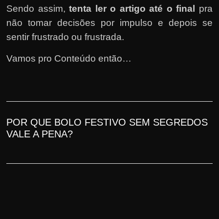
h
Sendo assim,
tenta ler o artigo até o final
pra
a
não tomar decisões por impulso e depois se
r
sentir frustrado ou frus
trada
.
u
m
Vamos pro Conteúdo então…
d
i
n
h
POR QUE BOLO FESTIVO SEM SEGREDOS
e
VALE A PENA
?
i
r
o
e
x
t