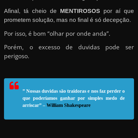
e
n
Afinal, tá cheio de
MENTIROSOS
por aí que
s
prometem solução, mas no final é só decepção.
a
Por isso, é bom “olhar por onde anda”.
n
d
Porém, o excesso de duvidas pode ser
o
perigoso.
e
m
c
o
” Nossas duvidas são traidoras e nos faz perder o
m
que poderíamos ganhar por sim
ples medo de
o
arriscar” –
William Shakespeare
g
a
n