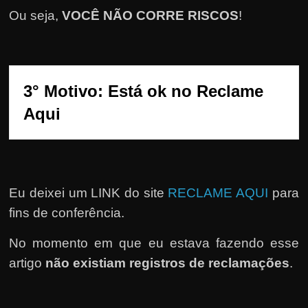
e
Ou seja,
VOCÊ NÃO CORRE RISCOS
!
r
n
e
t
3° Motivo: Está ok no Reclame 
?
Aqui
M
a
s
c
Eu deixei um LINK do site
RECLAME AQUI
para
o
m
fins de conferência.
o
No momento em que eu estava fazendo esse
?
artigo
não existiam registros de reclamações
.
🤔