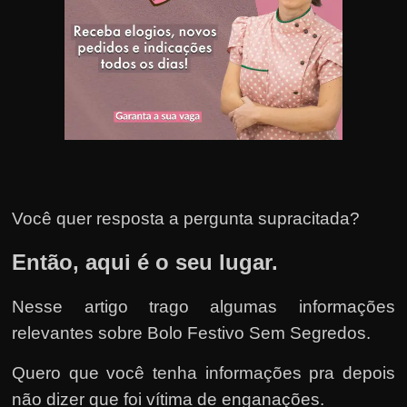
u
e
l
e
c
h
e
f
e
Você quer resposta a pergunta supracitada?
c
h
Então, aqui é o seu lugar.
a
t
Nesse artigo trago algumas informações
o
relevantes sobre Bolo Festivo Sem Segredos.
?
Quero que você tenha informações pra depois
P
não dizer que foi vítima de enganações.