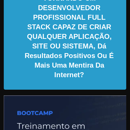
d
DESENVOLVEDOR
e
PROFISSIONAL FULL
t
r
STACK CAPAZ DE CRIAR
a
QUALQUER APLICAÇÃO,
b
SITE OU SISTEMA, Dá
a
Resultados Positivos Ou É
l
Mais Uma Mentira Da
h
a
Internet?
r
c
o
m
a
q