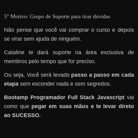
e
r
5° Motivo: Grupo de Suporte para tirar duvidas
n
e
Não pense que você vai comprar o curso e depois
t
se virar sem ajuda de ninguém.
?
M
Cataline te dará suporte na área exclusiva de
a
membros pelo tempo que for preciso.
s
Ou seja, Você será levado
passo a passo em cada
c
etapa
sem esconder nada e sem segredos.
o
m
Bootamp Programador Full Stack Javascript
vai
o
como que
pegar em suas mãos e te levar direto
?
ao SUCESSO.
🤔