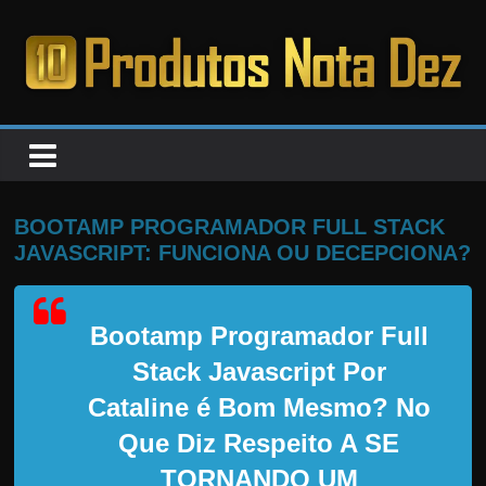
Pular
para
o
PRODUTOS
conteúdo
NOTA
DEZ
BOOTAMP PROGRAMADOR FULL STACK
JAVASCRIPT: FUNCIONA OU DECEPCIONA?
C
a
Bootamp Programador Full
n
s
Stack Javascript Por
a
Cataline
é Bom Mesmo? No
d
Que Diz Respeito A SE
o
TORNANDO UM