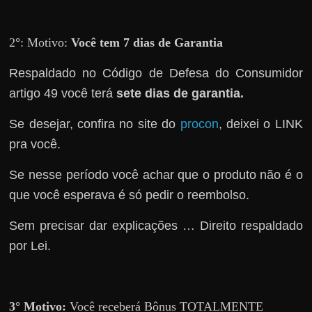
r
a
?
2
°
: Motivo:
Você tem 7 dias de Garantia
J
Respaldado no
Código de Defesa do Consumidor
á
artigo 49 você terá
sete dias de garantia.
p
e
Se desejar, confira no site do
procon
, deixei o LINK
n
pra você.
s
Se nesse período você achar que o produto não é o
o
que você esperava é só pedir o reembolso.
u
e
Sem precisar dar explicações … Direito respaldado
m
por Lei.
g
a
n
3° Motivo:
Você receberá Bônus TOTALMENTE