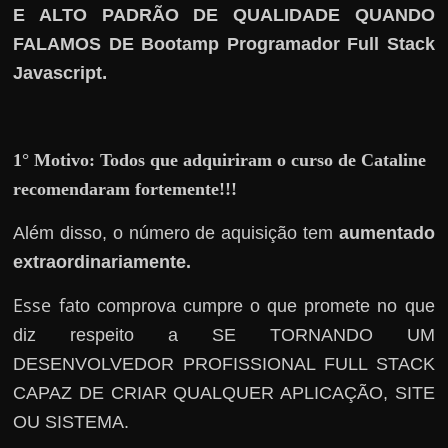
h
E ALTO PADRÃO DE QUALIDADE QUANDO
a
FALAMOS DE Bootamp Programador Full Stack
r
.
Javascript
u
m
d
1° Motivo:
Todos que adquiriram o curso de Cataline
i
recomendaram fortemente!!!
n
h
Além disso, o número de aquisição tem
aumentado
e
extraordinariamente.
i
Esse fa
to comprova cumpre o que promete no que
r
diz respeito a SE TORNANDO UM
o
DESENVOLVEDOR PROFISSIONAL FULL STACK
e
x
CAPAZ DE CRIAR QUALQUER APLICAÇÃO, SITE
t
OU SISTEMA.