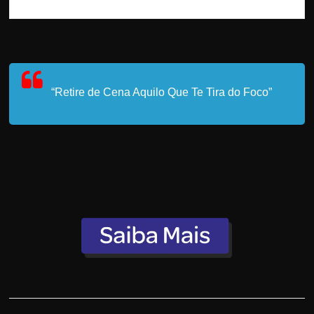
“Retire de Cena Aquilo Que Te Tira do Foco”