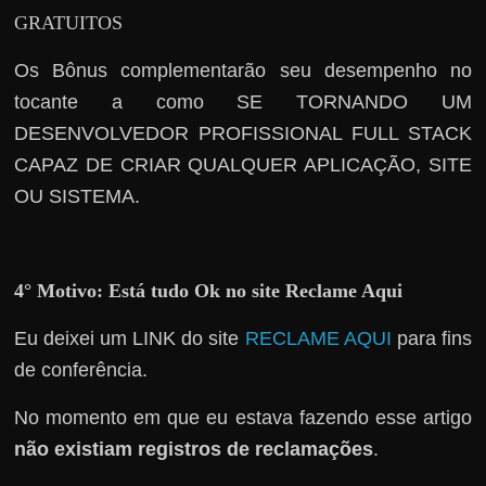
h
GRATUITOS
a
r
Os Bônus complementarão seu desempenho no
d
tocante a como SE TORNANDO UM
i
DESENVOLVEDOR PROFISSIONAL FULL STACK
n
CAPAZ DE CRIAR QUALQUER APLICAÇÃO, SITE
h
OU SISTEMA.
e
i
r
4° Motivo: Está tudo Ok no site Reclame Aqui
o
n
Eu deixei um LINK do site
RECLAME AQUI
para fins
a
de conferência.
i
No momento em que eu estava fazendo esse artigo
n
não existiam registros de reclamações
.
t