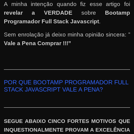
e
A minha intenção quando fiz esse artigo foi
n
revelar a VERDADE
sobre
Bootamp
s
Programador Full Stack Javascript
.
a
n
Sem enrolação já deixo minha opinião sincera: ”
d
Vale a Pena Comprar !!!”
o
e
m
c
POR QUE BOOTAMP PROGRAMADOR FULL
o
STACK JAVASCRIPT
VALE A PENA
?
m
o
g
a
SEGUE ABAIXO CINCO FORTES MOTIVOS QUE
n
INQUESTIONALMENTE PROVAM A EXCELÊNCIA