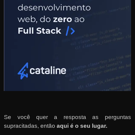
u
e
l
e
c
h
e
f
e
c
h
a
t
o
Se você quer a resposta as perguntas
?
supracitadas, então
aqui é o seu lugar.
P