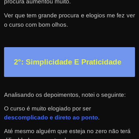
r
procura aumentou muito.
a
Ver que tem grande procura e elogios me fez ver
?
o curso com bom olhos.
J
á
p
e
2
°: Simplicidade E Praticidade
n
s
o
u
Analisando os depoimentos, notei o seguinte:
e
m
O curso é muito elogiado por ser
g
descomplicado e direto ao ponto
.
a
n
Até mesmo alguém que esteja no zero não terá