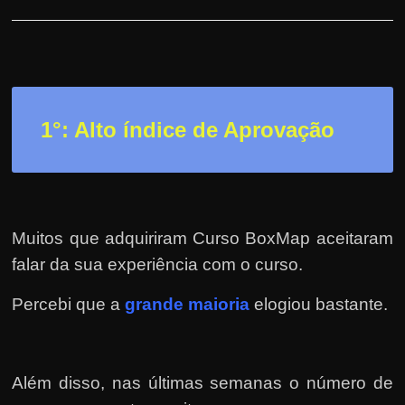
h
a
r
u
m
1°: Alto índice de Aprovação
d
i
n
h
e
Muitos que adquiriram Curso BoxMap aceitaram
i
falar da sua experiência com o curso.
r
Percebi que a
grande maioria
elogiou bastante.
o
e
x
t
Além disso, nas últimas semanas o número de