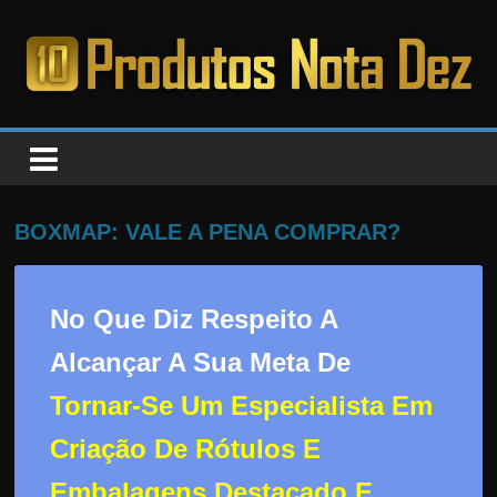
Pular
para
o
PRODUTOS
conteúdo
NOTA
DEZ
BOXMAP: VALE A PENA COMPRAR?
C
a
No Que Diz Respeito A
n
Alcançar A Sua Meta De
s
Tornar-Se Um Especialista Em
a
d
Criação De Rótulos E
o
Embalagens Destacado E