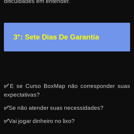
h
dificuldades em entender.
a
r
d
i
3
°: Sete Dias De Garantia
n
h
e
i
r
o
✅
E se Curso BoxMap não corresponder suas
n
expectativas?
a
✅
Se não atender suas necessidades?
i
n
✅
Vai jogar dinheiro no lixo?
t