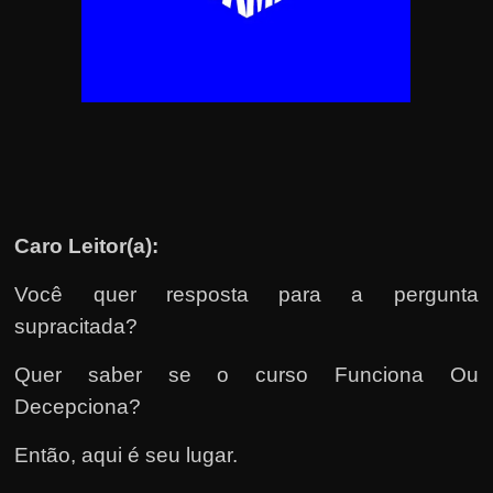
u
e
l
e
c
h
e
f
Caro Leitor(a):
e
c
Você quer resposta para a pergunta
h
supracitada?
a
t
Quer saber se o curso Funciona Ou
o
Decepciona?
?
Então, aqui é seu lugar.
P