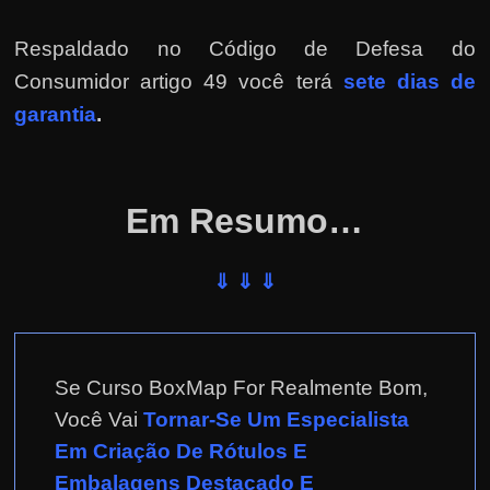
e
r
Respaldado no
Código de Defesa do
n
Consumidor artigo 49 você terá
sete dias de
e
garantia
.
t
?
M
Em Resumo…
a
s
c
⇓ ⇓ ⇓
o
m
o
Se Curso BoxMap For Realmente Bom,
?
Você Vai
Tornar-Se Um Especialista
🤔
Em Criação De Rótulos E
Embalagens Destacado E