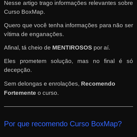
e
Nesse artigo trago informações relevantes sobre
n
Curso BoxMap.
s
Quero que você tenha informações para não ser
a
vítima de enganações.
n
d
Afinal, tá cheio de
MENTIROSOS
por aí.
o
e
Eles prometem solução, mas no final é só
m
decepção.
c
Sem delongas e enrolações,
Recomendo
o
Fortemente
o curso
.
m
o
g
a
Por que recomendo Curso BoxMap
?
n