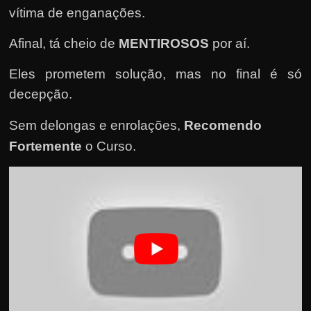
e
vítima de enganações.
n
s
Afinal, tá cheio de
MENTIROSOS
por aí.
a
Eles prometem solução, mas no final é só
n
decepção.
d
o
Sem delongas e enrolações,
Recomendo
e
Fortemente
o Curso
.
m
c
o
m
o
g
a
n