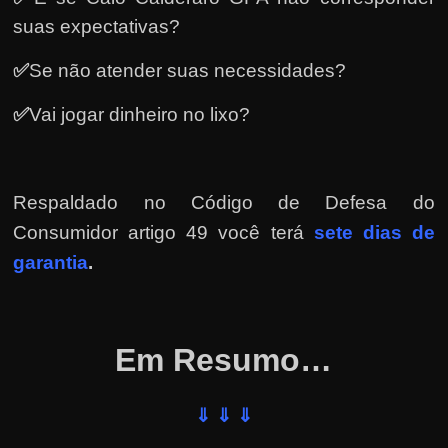
e
suas expectativas?
r
n
✅
Se não atender suas necessidades?
e
t
✅
Vai jogar dinheiro no lixo?
?
M
a
Respaldado no
Código de Defesa do
s
Consumidor artigo 49 você terá
sete dias de
c
garantia
.
o
m
o
Em Resumo…
?
🤔
⇓ ⇓ ⇓