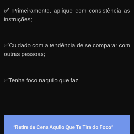
✅
Primeiramente, a
plique com consistência as
instruções;
✅Cuidado com a tendência de se comparar com
outras pessoas;
✅Tenha foco naquilo que faz
o
“
“
Retire de Cena Aquilo Que Te Tira do Foc