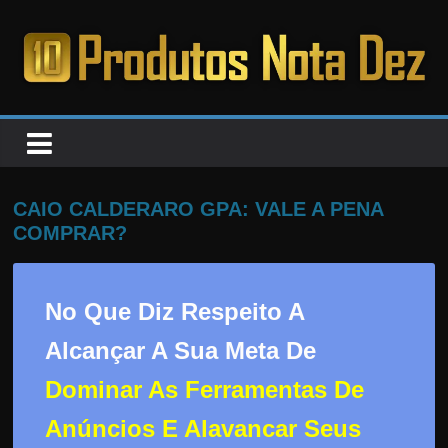
Pular
para
o
PRODUTOS
conteúdo
NOTA
DEZ
CAIO CALDERARO GPA: VALE A PENA
COMPRAR?
C
a
No Que Diz Respeito A
n
s
Alcançar A Sua Meta De
a
Dominar As Ferramentas De
d
o
Anúncios E Alavancar Seus