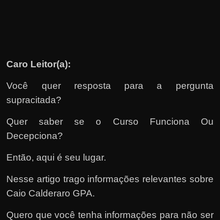
u
e
l
e
c
Caro Leitor(a):
h
e
Você quer resposta para a pergunta
f
supracitada?
e
Quer saber se o Curso Funciona Ou
c
Decepciona?
h
a
Então, aqui é seu lugar.
t
Nesse artigo trago informações relevantes sobre
o
Caio Calderaro GPA.
?
P
Quero que você tenha informações para não ser