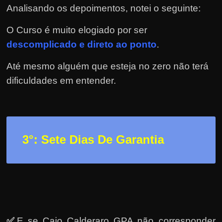
h
Analisando os depoimentos, notei o seguinte:
a
r
O Curso é muito elogiado por ser
d
descomplicado e direto ao ponto
.
i
Até mesmo alguém que esteja no zero não terá
n
dificuldades em entender.
h
e
i
r
3
°: Sete Dias De Garantia
o
n
a
i
n
t
✅
E se Caio Calderaro GPA não corresponder