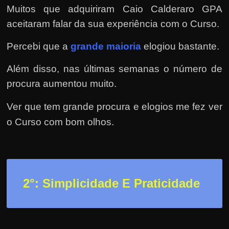
r
Muitos que adquiriram Caio Calderaro GPA
a
aceitaram falar da sua experiência com o Curso.
?
J
Percebi que a
grande maioria
elogiou bastante.
á
Além disso, nas últimas semanas o número de
p
procura aumentou muito.
e
n
Ver que tem grande procura e elogios me fez ver
s
o Curso com bom olhos.
o
u
e
m
2
°: Simplicidade E Praticidade
g
a
n