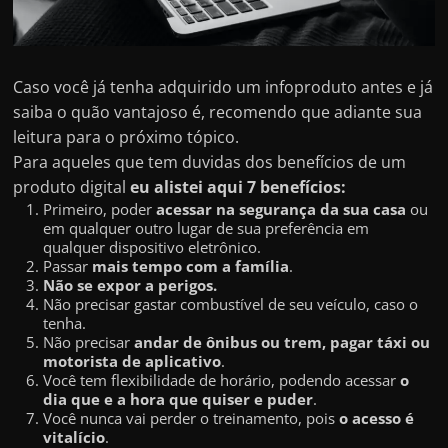
e
r
n
e
Caso você já tenha adquirido um infoproduto antes e já
saiba o quão vantajoso é, recomendo que adiante sua
t
leitura para o próximo tópico.
?
Para aqueles que tem duvidas dos benefícios de um
M
produto digital
eu alistei aqui 7 benefícios:
a
Primeiro, poder
acessar na segurança da sua casa
ou
s
em qualquer outro lugar de sua preferência em
qualquer dispositivo eletrônico.
c
Passar
mais tempo com a família
.
o
Não se expor a perigos.
Não precisar gastar combustível de seu veículo, caso o
m
tenha.
o
Não precisar
andar de ônibus ou trem, pagar táxi ou
motorista de aplicativo
.
?
Você tem flexibilidade de horário, podendo acessar
o
🤔
dia que e a hora que quiser e puder
.
Você nunca vai perder o treinamento, pois
o acesso é
vitalício
.