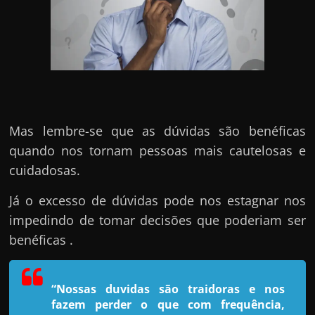
h
a
r
u
m
d
i
Mas lembre-se que as dúvidas são benéficas
n
quando nos tornam pessoas mais cautelosas e
h
cuidadosas.
e
i
Já o excesso de dúvidas pode nos estagnar nos
r
impedindo de tomar decisões que poderiam ser
o
benéficas .
e
x
“Nossas duvidas são traidoras e nos
t
fazem perder o que com frequência,