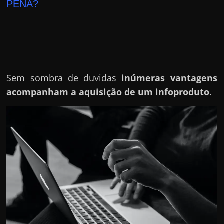
h
PENA?
a
r
d
i
n
Sem sombra de duvidas
inúmeras vantagens
h
acompanham a aquisição de um infoproduto
.
e
i
r
o
n
a
i
n
t