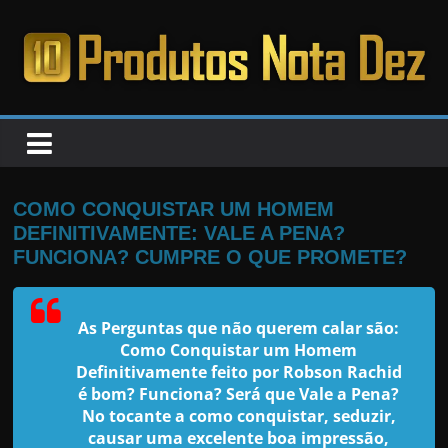
Pular
para
o
PRODUTOS
conteúdo
NOTA
DEZ
COMO CONQUISTAR UM HOMEM
DEFINITIVAMENTE: VALE A PENA?
C
FUNCIONA? CUMPRE O QUE PROMETE?
a
n
As Perguntas que não querem calar são:
s
Como Conquistar um Homem
a
Definitivamente feito por Robson Rachid
é bom? Funciona? Será que Vale a Pena?
d
No tocante a como conquistar, seduzir,
o
causar uma excelente boa impressão,