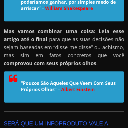
r
poderíamos ganhar, por simples medo de
arriscar”
–
William Shakespeare
a
?
J
Mas vamos combinar uma coisa: Leia esse
á
artigo até o final
para que as suas decisões não
p
sejam baseadas em “disse me disse” ou achismo,
e
mas sim em fatos concretos que você
n
comprovou com seus próprios olhos
.
s
o
u
“Poucos São Aqueles Que Veem Com Seus
e
Próprios Olhos”
–
Albert Einstein
m
g
a
n
SERÁ QUE UM INFOPRODUTO VALE A