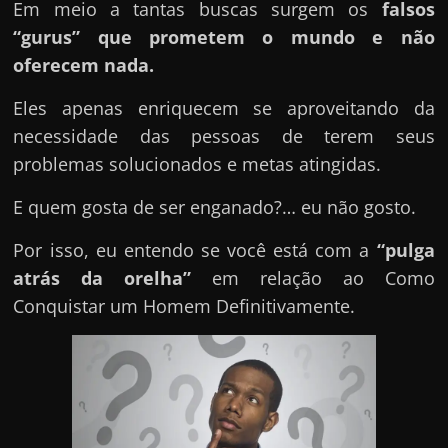
e
Em meio a tantas buscas surgem os
falsos
n
“gurus” que prometem o mundo e não
s
oferecem nada.
a
Eles apenas enriquecem se aproveitando da
n
necessidade das pessoas de terem seus
d
problemas solucionados e metas atingidas.
o
e
E quem gosta de ser enganado?… eu não gosto.
m
Por isso, eu entendo se você está com a
“pulga
c
atrás da orelha”
em relação ao Como
o
Conquistar um Homem Definitivamente.
m
o
g
a
n