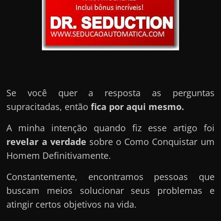
u
e
l
e
c
h
e
Se você quer a resposta as perguntas
f
supracitadas, então
fica por aqui mesmo.
e
c
A minha intenção quando fiz esse artigo foi
h
revelar a verdade
sobre o Como Conquistar um
a
Homem Definitivamente.
t
Constantemente, encontramos pessoas que
o
buscam meios solucionar seus problemas e
?
atingir certos objetivos na vida.
P