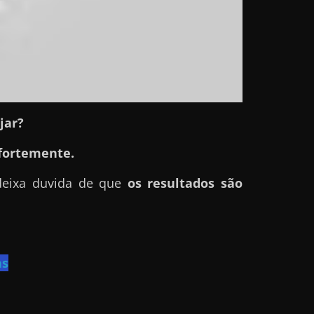
jar?
fortemente.
deixa duvida de que
os resultados são
as