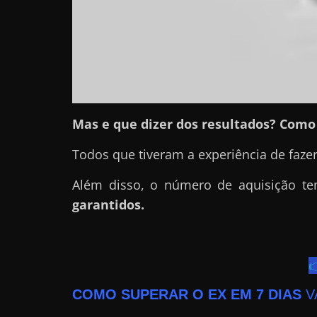
a
r
u
m
d
i
Mas e que dizer dos resultados? Como 
n
Todos que tiveram a experiência de faze
h
e
Além disso, o número de aquisição 
i
garantidos.
r
o
e

x
COMO SUPERAR O EX EM 7 DIAS
V
t
r