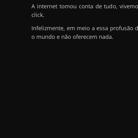
A internet tomou conta de tudo, vivem
a
click.
r
d
Infelizmente, em meio a essa profusão
i
o mundo e não oferecem nada.
n
h
e
i
r
o
n
a
i
n
t
e