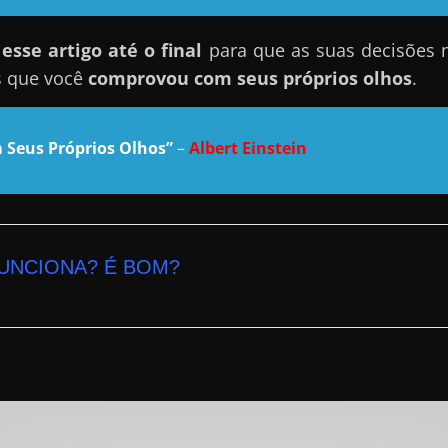
sse artigo até o final
para que as suas decisões 
s que você
comprovou com seus próprios olhos
.
 Seus Próprios Olhos”
–
Albert Einstein
UNCIONA? É BOM?