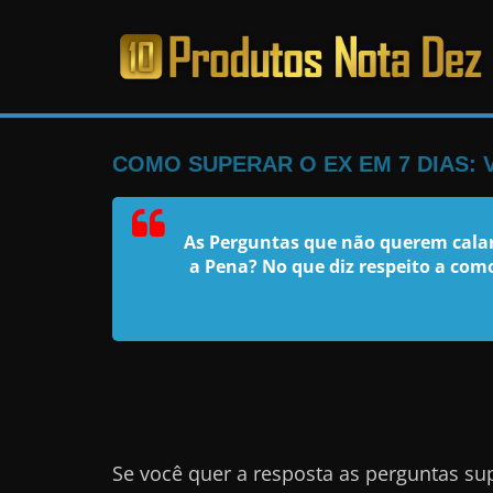
Pular
para
o
PRODUTOS
conteúdo
NOTA
COMO SUPERAR O EX EM 7 DIAS:
DEZ
As Perguntas que não querem calar
a Pena? No que diz respeito a com
C
a
n
s
a
d
o
Se você quer a resposta as perguntas su
d