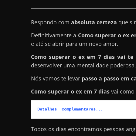
a
?
Respondo com
absoluta certeza
que si
J
á
Definitivamente a
Como superar o ex e
p
e até se abrir para um novo amor.
e
Como superar o ex em 7 dias vai te 
n
desenvolver uma mentalidade poderosa, 
s
o
Nós vamos te levar
passo a passo em c
u
Como superar o ex em 7 dias
vai como
e
m
g
Detalhes  Complementares...
a
n
Todos os dias encontramos pessoas angu
h