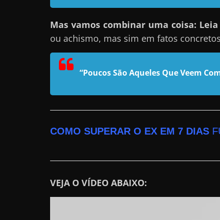
e
Mas vamos combinar uma coisa: Leia e
l
ou achismo, mas sim em fatos concreto
e
c
h
“Poucos São Aqueles Que Veem Com
e
f
e
c
COMO SUPERAR O EX EM 7 DIAS
F
h
a
t
o
VEJA O VÍDEO ABAIXO:
?
P
e