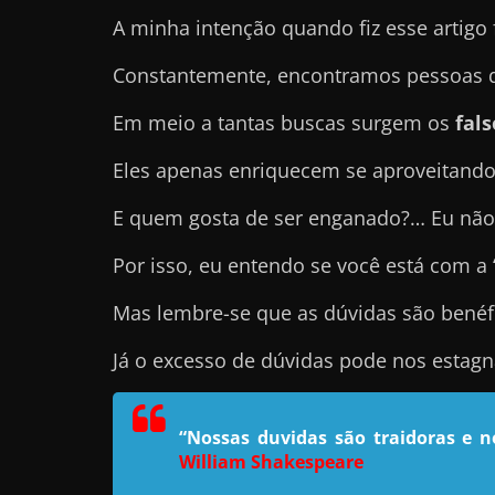
A minha intenção quando fiz esse artigo 
e
t
Constantemente, encontramos pessoas qu
r
a
Em meio a tantas buscas surgem os
fal
b
Eles apenas enriquecem se aproveitando
a
l
E quem gosta de ser enganado?… Eu não
h
Por isso, eu entendo se você está com a
a
r
Mas lembre-se que as dúvidas são benéf
c
Já o excesso de dúvidas pode nos estag
o
m
a
“Nossas duvidas são traidoras e 
q
William Shakespeare
u