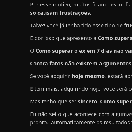
Por esse motivo, muitos ficam desconfi
r
só causam frustrações.
n
e
Talvez você já tenha tido esse tipo de fru
t
É por isso que apresento a
Como superar
?
M
O
Como superar o ex em 7 dias
não va
a
Contra fatos não existem argumentos
s
c
Se você adquirir
hoje mesmo
, estará a
o
E tem mais, adquirindo hoje, você será
m
o
Mas tenho que ser
sincero
,
Como supera
?
Eu não sei o que acontece com alguma
🤔
pronto…automaticamente os resultados 