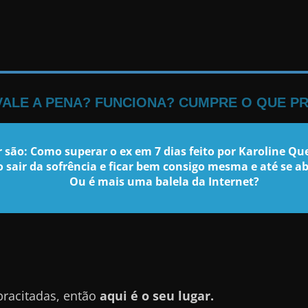
 VALE A PENA? FUNCIONA? CUMPRE O QUE P
 são: Como superar o ex em 7 dias feito por Karoline Q
o sair da sofrência e ficar bem consigo mesma e até se 
Ou é mais uma balela da Internet?
pracitadas, então
aqui é o seu lugar.