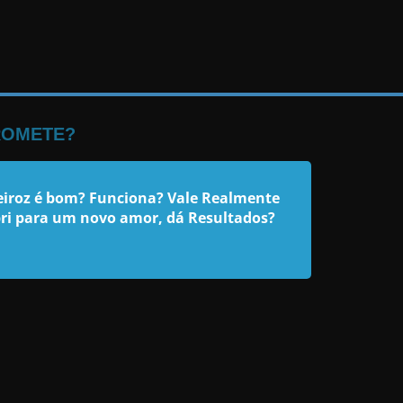
ROMETE?
ueiroz é bom? Funciona? Vale Realmente
abri para um novo amor, dá Resultados?