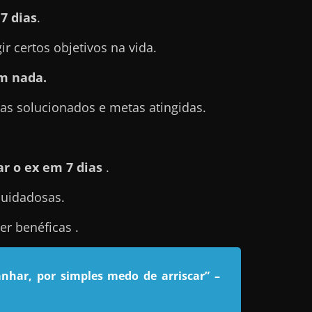
7 dias
.
 certos objetivos na vida.
m nada.
s solucionados e metas atingidas.
r o ex em 7 dias
.
cuidadosas.
r benéficas .
nhar, por simples medo de arriscar”
–