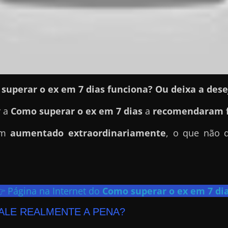
superar o ex em 7 dias funciona? Ou deixa a dese
r a
Como superar o ex em 7 dias
a
recomendaram 
tem
aumentado extraordinariamente
, o que não 
 Página na Internet do
Como superar o ex em 7 di
ALE REALMENTE A PENA?