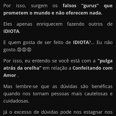
e
Por isso, surgem os
falsos “gurus” que
n
prometem o mundo e não oferecem nada.
s
a
Eles apenas enriquecem fazendo outros de
n
IDIOTA
.
d
E quem gosta de ser feito de
IDIOTA
?… Eu não
o
gosto.😡😡😡
e
m
Por isso, eu entendo se você está com a
“pulga
c
atrás da orelha”
em relação a
Confeitando com
o
Amor
.
m
Mas lembre-se que as dúvidas são benéficas
o
quando nos tornam pessoas mais cautelosas e
g
cuidadosas.
a
n
Já o excesso de dúvidas pode nos estagnar nos