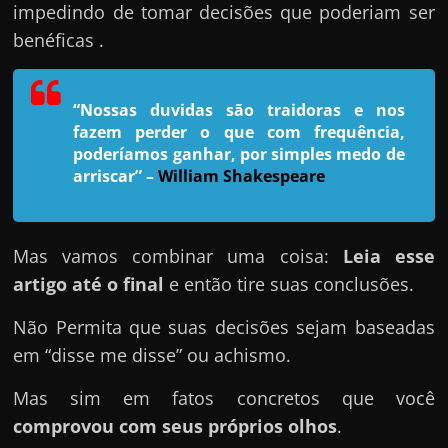
h
impedindo de tomar decisões que poderiam ser
a
benéficas .
r
u
“Nossas duvidas são traidoras e nos
m
fazem perder o que com frequência,
d
poderíamos ganhar, por simples medo de
i
arriscar”
–
William Shakespeare
n
h
e
Mas vamos combinar uma coisa:
Leia esse
i
artigo até o final
e então tire suas conclusões.
r
Não Permita que suas decisões sejam baseadas
o
em “disse me disse” ou achismo.
e
x
Mas sim em fatos concretos que você
t
comprovou com seus próprios olhos
.