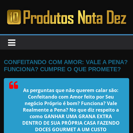
Pular
para
o
PRODUTOS
conteúdo
NOTA
DEZ
CONFEITANDO COM AMOR: VALE A PENA?
FUNCIONA? CUMPRE O QUE PROMETE?
C
a
As perguntas que não querem calar são:
n
Confeitando com Amor feito por Seu
s
negócio Próprio
é bom? Funciona? Vale
a
Realmente a Pena? No que diz respeito a
como GANHAR UMA GRANA EXTRA
d
DENTRO DE SUA PRÓPRIA CASA FAZENDO
o
DOCES GOURMET A UM CUSTO