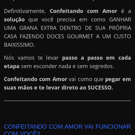
e
r
Definitivamente,
Confeitando com Amor
é a
n
solução
que você precisa em como GANHAR
e
UMA GRANA EXTRA DENTRO DE SUA PRÓPRIA
t
CASA FAZENDO DOCES GOURMET A UM CUSTO
?
BAIXISSIMO.
M
Nós vamos te levar
passo a passo em cada
a
etapa
sem esconder nada e sem segredos.
s
c
Confeitando com Amor
vai como que
pegar em
o
suas mãos e te levar direto ao SUCESSO.
m
o
?
🤔
CONFEITANDO COM AMOR VAI FUNCIONAR
COM VOCÊ?