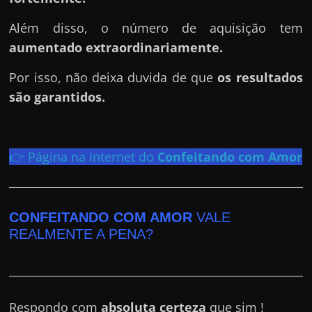
h
a
Além disso, o número de aquisição tem
r
aumentado extraordinariamente.
d
Por isso, não deixa duvida de que
os resultados
i
são garantidos.
n
h
e
👉 Página na Internet do
Confeitando com Amor
i
r
o
n
CONFEITANDO COM AMOR
VALE
REALMENTE A PENA?
a
i
n
t
Respondo com
absoluta certeza
que sim !