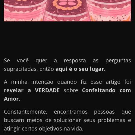
u
e
l
e
c
h
e
f
Se você quer a resposta as perguntas
e
supracitadas, então
aqui é o seu lugar.
c
A minha intenção quando fiz esse artigo foi
h
revelar a VERDADE
sobre
Confeitando com
a
Amor
.
t
o
Constantemente, encontramos pessoas que
?
buscam meios de solucionar seus problemas e
P
atingir certos objetivos na vida.