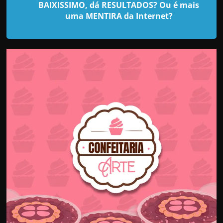
d
BAIXISSIMO, dá RESULTADOS? Ou é mais
e
uma MENTIRA da Internet?
t
r
a
b
a
l
h
a
r
c
o
m
a
q