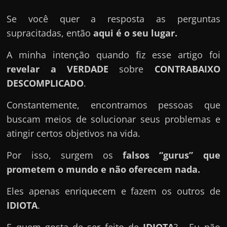
u
e
Se você quer a resposta as perguntas
l
supracitadas, então
aqui é o seu lugar.
e
A minha intenção quando fiz esse artigo foi
c
revelar a VERDADE
sobre
CONTRABAIXO
h
DESCOMPLICADO
.
e
f
Constantemente, encontramos pessoas que
e
buscam meios de solucionar seus problemas e
c
atingir certos objetivos na vida.
h
Por isso, surgem os
falsos “gurus” que
a
prometem o mundo e não oferecem nada.
t
o
Eles apenas enriquecem e fazem os outros de
?
IDIOTA
.
P