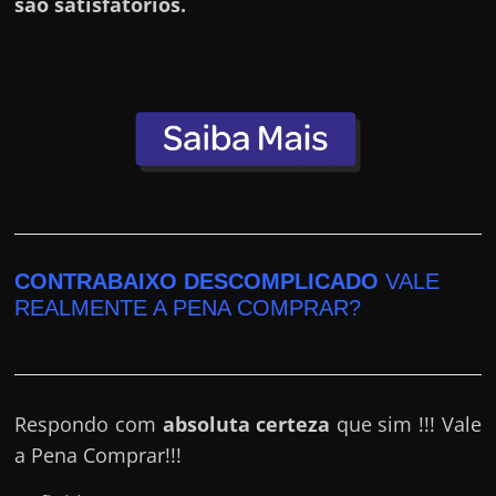
h
são satisfatórios.
a
r
d
i
n
h
e
i
CONTRABAIXO DESCOMPLICADO
VALE
r
REALMENTE A PENA COMPRAR?
o
n
a
i
Respondo com
absoluta certeza
que sim !!! Vale
n
a Pena Comprar!!!
t