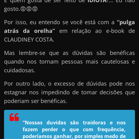
E quem gosta de ser feito de
IDIOTA
?… Eu não
e
gosto.😡😡😡
n
s
Por isso, eu entendo se você está com a
“pulga
a
atrás da orelha”
em relação ao e-book de
n
CLAUDINEY COSTA.
d
Mas lembre-se que as dúvidas são benéficas
o
quando nos tornam pessoas mais cautelosas e
e
cuidadosas.
m
c
Por outro lado, o excesso de dúvidas pode nos
o
estagnar nos impedindo de tomar decisões que
m
poderiam ser benéficas.
o
g
a
“Nossas duvidas são traidoras e nos
fazem perder o que com frequência,
n
poderíamos ganhar, por simples medo de