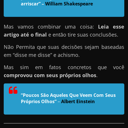
h
arriscar”
–
William Shakespeare
a
r
u
Mas vamos combinar uma coisa:
Leia esse
m
artigo até o final
e então tire suas conclusões.
d
Não Permita que suas decisões sejam baseadas
i
em “disse me disse” e achismo.
n
h
Mas sim em fatos concretos que você
e
comprovou com seus próprios olhos
.
i
r
“Poucos São Aqueles Que Veem Com Seus
o
Próprios Olhos”
–
Albert Einstein
e
x
t