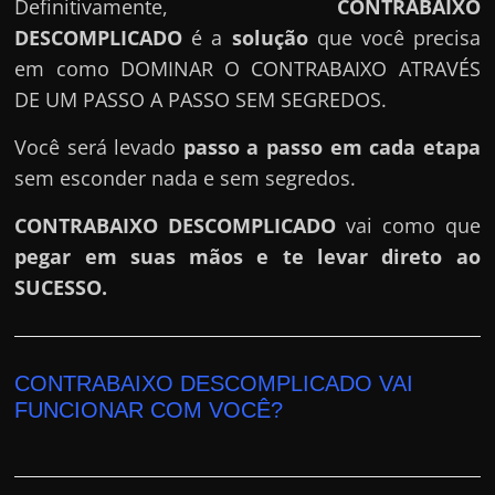
e
Definitivamente,
CONTRABAIXO
r
DESCOMPLICADO
é a
solução
que você precisa
n
em como DOMINAR O CONTRABAIXO ATRAVÉS
e
DE UM PASSO A PASSO SEM SEGREDOS.
t
Você será levado
passo a passo em cada etapa
?
sem esconder nada e sem segredos.
M
a
CONTRABAIXO DESCOMPLICADO
vai como que
s
pegar em suas mãos e te levar direto ao
c
SUCESSO.
o
m
o
CONTRABAIXO DESCOMPLICADO VAI
?
FUNCIONAR COM VOCÊ?
🤔