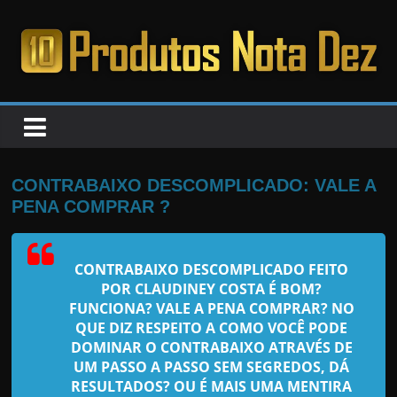
Pular
para
o
PRODUTOS
conteúdo
NOTA
DEZ
CONTRABAIXO DESCOMPLICADO: VALE A
PENA COMPRAR ?
C
a
CONTRABAIXO DESCOMPLICADO FEITO
n
POR CLAUDINEY COSTA
É BOM?
s
FUNCIONA? VALE A PENA COMPRAR? NO
a
QUE DIZ RESPEITO A COMO VOCÊ PODE
DOMINAR O CONTRABAIXO ATRAVÉS DE
d
UM PASSO A PASSO SEM SEGREDOS, DÁ
o
RESULTADOS? OU É MAIS UMA MENTIRA