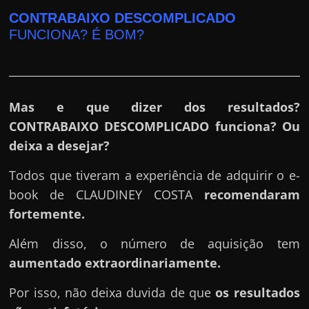
r
CONTRABAIXO DESCOMPLICADO
a
FUNCIONA? É BOM?
?
J
á
p
Mas e que dizer dos resultados?
e
CONTRABAIXO DESCOMPLICADO funciona? Ou
n
deixa a desejar?
s
Todos que tiveram a experiência de adquirir o e-
o
book de CLAUDINEY COSTA
recomendaram
u
fortemente.
e
m
Além disso, o número de aquisição tem
g
aumentado extraordinariamente.
a
n
Por isso, não deixa duvida de que
os resultados