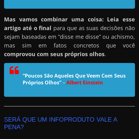
r
a
?
Mas vamos combinar uma coisa: Leia esse
J
artigo até o final
para que as suas decisões não
á
sejam baseadas em “disse me disse” ou achismo,
p
mas sim em fatos concretos que você
e
comprovou com seus próprios olhos
.
n
s
“Poucos São Aqueles Que Veem Com Seus
o
Próprios Olhos”
–
Albert Einstein
u
e
m
g
SERÁ QUE UM INFOPRODUTO VALE A
a
PENA?
n