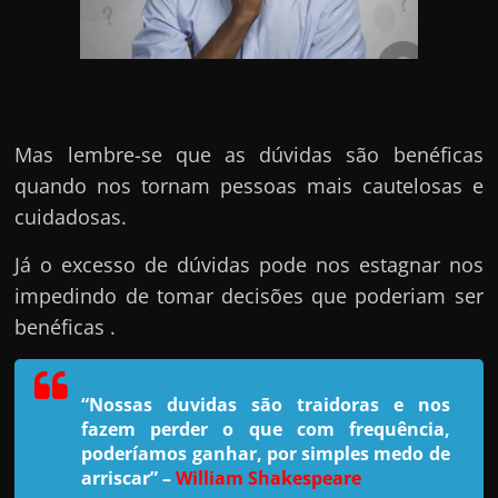
h
a
r
u
m
Mas lembre-se que as dúvidas são benéficas
d
quando nos tornam pessoas mais cautelosas e
i
cuidadosas.
n
h
Já o excesso de dúvidas pode nos estagnar nos
e
impedindo de tomar decisões que poderiam ser
i
benéficas .
r
o
“Nossas duvidas são traidoras e nos
e
fazem perder o que com frequência,
x
poderíamos ganhar, por simples medo de
t
arriscar”
–
William Shakespeare