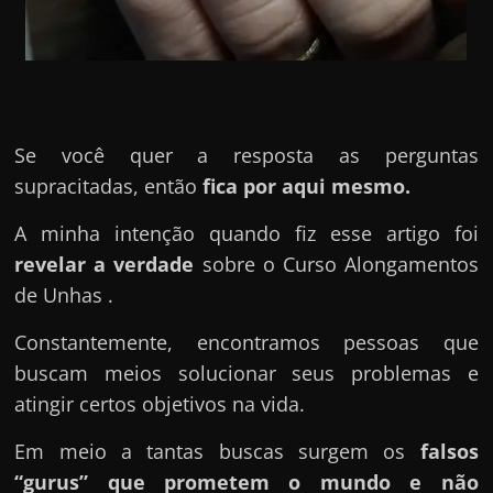
u
e
l
e
c
Se você quer a resposta as perguntas
h
supracitadas, então
fica por aqui mesmo.
e
f
A minha intenção quando fiz esse artigo foi
e
revelar a verdade
sobre o Curso Alongamentos
c
de Unhas .
h
Constantemente, encontramos pessoas que
a
buscam meios solucionar seus problemas e
t
atingir certos objetivos na vida.
o
?
Em meio a tantas buscas surgem os
falsos
P
“gurus” que prometem o mundo e não