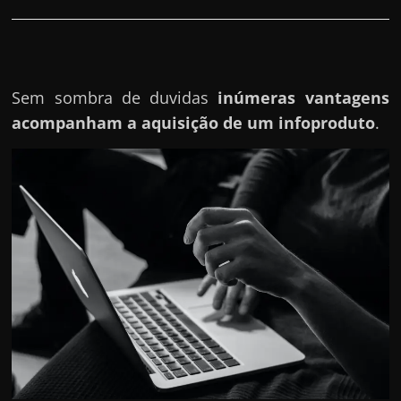
h
a
r
d
Sem sombra de duvidas
inúmeras vantagens
i
acompanham a aquisição de um infoproduto
.
n
h
e
i
r
o
n
a
i
n
t