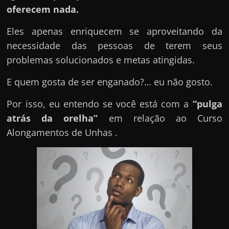
e
oferecem nada.
n
s
Eles apenas enriquecem se aproveitando da
a
necessidade das pessoas de terem seus
n
problemas solucionados e metas atingidas.
d
E quem gosta de ser enganado?… eu não gosto.
o
e
Por isso, eu entendo se você está com a
“pulga
m
atrás da orelha”
em relação ao Curso
c
Alongamentos de Unhas .
o
m
o
g
a
n