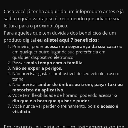
e
r
Caso você já tenha adquirido um infoproduto antes e já
n
saiba o quão vantajoso é, recomendo que adiante sua
e
leitura para o próximo tópico.
t
Para aqueles que tem duvidas dos benefícios de um
produto digital
eu alistei aqui 7 benefícios:
?
Primeiro, poder
acessar na segurança da sua casa
ou
M
em qualquer outro lugar de sua preferência em
a
qualquer dispositivo eletrônico.
Passar
mais tempo com a família
.
s
Não se expor a perigos.
c
Não precisar gastar combustível de seu veículo, caso o
tenha.
o
Não precisar
andar de ônibus ou trem, pagar táxi ou
m
motorista de aplicativo
.
Você tem flexibilidade de horário, podendo acessar
o
o
dia que e a hora que quiser e puder
.
?
Você nunca vai perder o treinamento, pois
o acesso é
vitalício
.
🤔
Em resumo, eu diria que um treinamento online