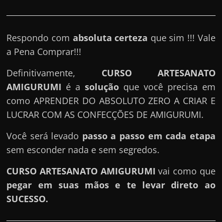
e
r
n
Respondo com
absoluta certeza
que sim !!! Vale
e
a Pena Comprar!!!
t
?
Definitivamente,
CURSO ARTESANATO
M
AMIGURUMI
é a
solução
que você precisa em
a
como APRENDER DO ABSOLUTO ZERO A CRIAR E
s
LUCRAR COM AS CONFECÇÕES DE AMIGURUMI.
c
Você será levado
passo a passo em cada etapa
o
sem esconder nada e sem segredos.
m
o
CURSO ARTESANATO AMIGURUMI
vai como que
?
pegar em suas mãos e te levar direto ao
🤔
SUCESSO.