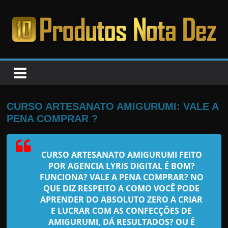
Pular
para
o
PRODUTOS
conteúdo
NOTA
DEZ
CURSO ARTESANATO AMIGURUMI: VALE A
PENA COMPRAR ?
C
a
CURSO ARTESANATO AMIGURUMI FEITO
n
POR AGENCIA LYRIS DIGITAL
É BOM?
s
FUNCIONA? VALE A PENA COMPRAR? NO
a
QUE DIZ RESPEITO A COMO VOCÊ PODE
APRENDER DO ABSOLUTO ZERO A CRIAR
d
E LUCRAR COM AS CONFECÇÕES DE
o
AMIGURUMI, DÁ RESULTADOS? OU É