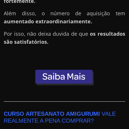
h
fortemente.
a
Além disso, o número de aquisição tem
r
aumentado extraordinariamente.
d
i
Por isso, não deixa duvida de que
os resultados
n
são satisfatórios.
h
e
i
r
o
n
a
i
n
CURSO ARTESANATO AMIGURUMI
VALE
REALMENTE A PENA COMPRAR?
t