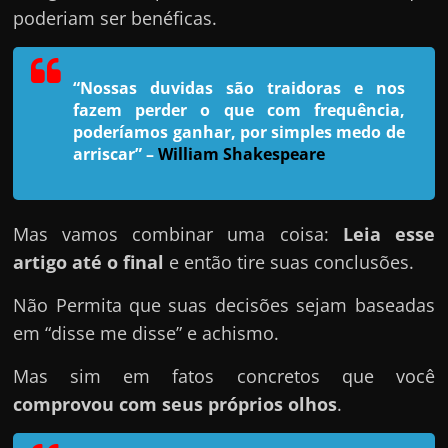
h
poderiam ser benéficas.
a
r
u
“Nossas duvidas são traidoras e nos
fazem perder o que com frequência,
m
poderíamos ganhar, por simples medo de
d
arriscar”
–
William Shakespeare
i
n
h
Mas vamos combinar uma coisa:
Leia esse
e
artigo até o final
e então tire suas conclusões.
i
Não Permita que suas decisões sejam baseadas
r
em “disse me disse” e achismo.
o
e
Mas sim em fatos concretos que você
x
comprovou com seus próprios olhos
.
t