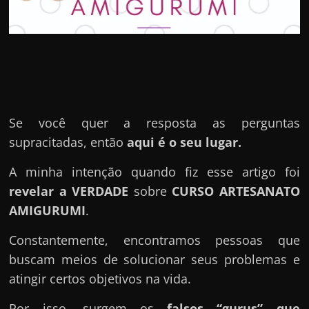
u
e
l
e
c
h
e
Se você quer a resposta as perguntas
f
supracitadas, então
aqui é o seu lugar.
e
A minha intenção quando fiz esse artigo foi
c
revelar a VERDADE
sobre
CURSO ARTESANATO
h
AMIGURUMI
.
a
t
Constantemente, encontramos pessoas que
o
buscam meios de solucionar seus problemas e
?
atingir certos objetivos na vida.
P
Por isso, surgem os
falsos “gurus” que