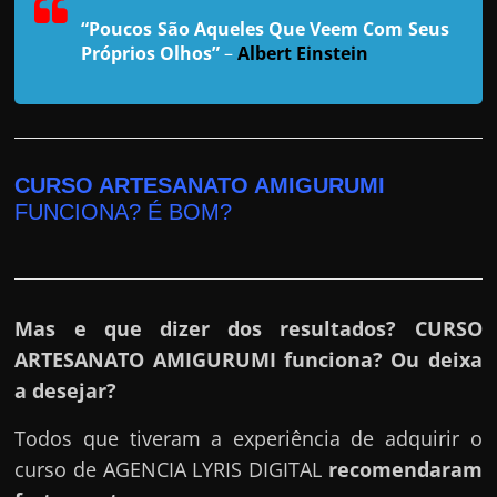
r
“Poucos São Aqueles Que Veem Com Seus
a
Próprios Olhos”
–
Albert Einstein
?
J
á
p
CURSO ARTESANATO AMIGURUMI
e
FUNCIONA? É BOM?
n
s
o
u
Mas e que dizer dos resultados? CURSO
e
ARTESANATO AMIGURUMI funciona? Ou deixa
m
a desejar?
g
a
Todos que tiveram a experiência de adquirir o
n
curso de AGENCIA LYRIS DIGITAL
recomendaram