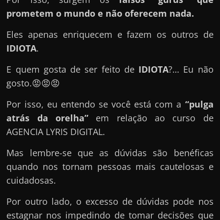
e
prometem o mundo e não oferecem nada.
n
s
Eles apenas enriquecem e fazem os outros de
a
IDIOTA
.
n
E quem gosta de ser feito de
IDIOTA
?… Eu não
d
gosto.😡😡😡
o
e
Por isso, eu entendo se você está com a
“pulga
m
atrás da orelha”
em relação ao curso de
c
AGENCIA LYRIS DIGITAL.
o
m
Mas lembre-se que as dúvidas são benéficas
o
quando nos tornam pessoas mais cautelosas e
g
cuidadosas.
a
Por outro lado, o excesso de dúvidas pode nos
n
estagnar nos impedindo de tomar decisões que