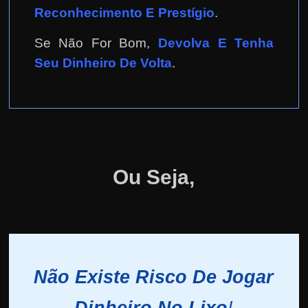
Reconhecimento E Prestígio
.
Se Não For Bom,
Devolva E Tenha
Seu Dinheiro De Volta
.
Ou Seja,
Não Existe Risco De Jogar
Dinheiro No Lixo
!