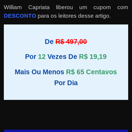
William Capriata liberou um cupom com
DESCONTO
para os leitores desse artigo.
De
R$ 497,00
Por
12
Vezes De
R$ 19,19
Mais Ou Menos
R$ 65 Centavos
Por Dia