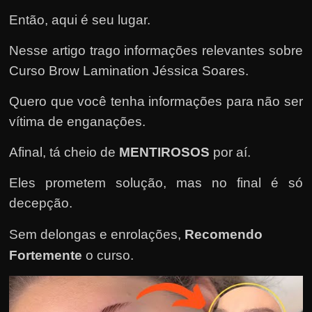
e
Então, aqui é seu lugar.
n
s
Nesse artigo trago informações relevantes sobre
a
Curso Brow Lamination Jéssica Soares.
n
d
Quero que você tenha informações para não ser
o
vítima de enganações.
e
Afinal, tá cheio de
MENTIROSOS
por aí.
m
c
Eles prometem solução, mas no final é só
o
decepção.
m
Sem delongas e enrolações,
Recomendo
o
g
Fortemente
o curso
.
a
n