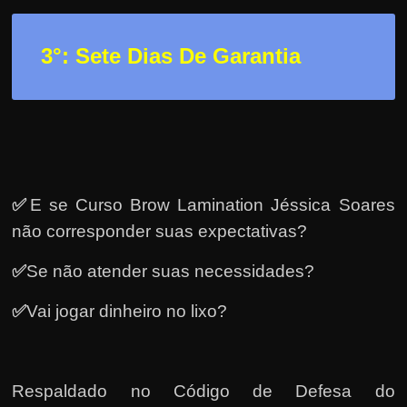
e
r
n
3
°: Sete Dias De Garantia
e
t
?
M
a
s
✅
E se Curso Brow Lamination Jéssica Soares
c
não corresponder suas expectativas?
o
✅
Se não atender suas necessidades?
m
o
✅
Vai jogar dinheiro no lixo?
?
🤔
Respaldado no
Código de Defesa do