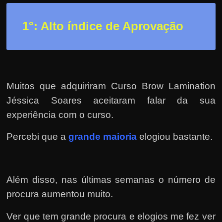
r
a
1°: Alto índice de Aprovação
?
J
á
p
e
Muitos que adquiriram Curso Brow Lamination
n
Jéssica Soares aceitaram falar da sua
s
experiência com o curso.
o
Percebi que a
grande maioria
elogiou bastante.
u
e
m
Além disso, nas últimas semanas o número de
g
procura aumentou muito.
a
n
Ver que tem grande procura e elogios me fez ver