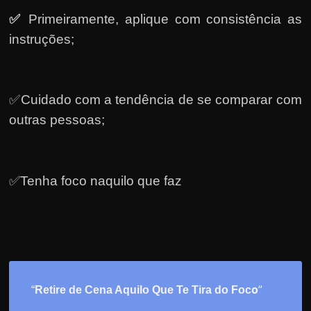
✅
Primeiramente, a
plique com consistência as
instruções;
✅Cuidado com a tendência de se comparar com
outras pessoas;
✅Tenha foco naquilo que faz
o
“
“
Retire de Cena Aquilo Que Te Tira do Foc