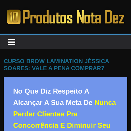
Pular
para
o
PRODUTOS
conteúdo
NOTA
DEZ
CURSO BROW LAMINATION JÉSSICA
SOARES: VALE A PENA COMPRAR?
C
a
No Que Diz Respeito A
n
s
Alcançar A Sua Meta De
Nunca
a
Perder Clientes Pra
d
o
Concorrência E Diminuir Seu