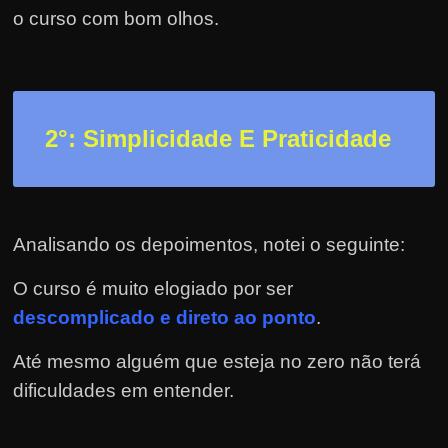
h
o curso com bom olhos.
a
r
d
i
2
°: Simplicidade E Praticidade
n
h
e
i
Analisando os depoimentos, notei o seguinte:
r
o
O curso é muito elogiado por ser
n
descomplicado e direto ao ponto
.
a
Até mesmo alguém que esteja no zero não terá
i
dificuldades em entender.
n
t