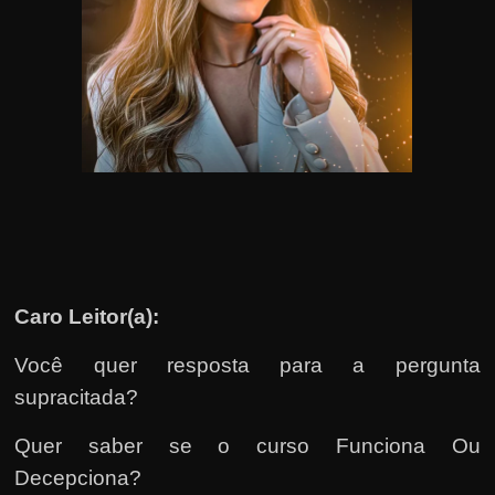
u
e
l
e
c
h
e
f
e
c
h
Caro Leitor(a):
a
Você quer resposta para a pergunta
t
supracitada?
o
?
Quer saber se o curso Funciona Ou
P
Decepciona?