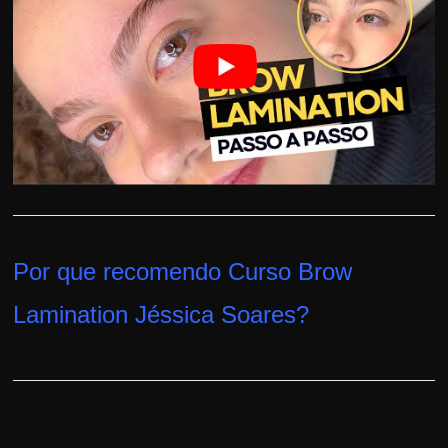
h
a
r
u
m
d
i
n
h
e
Por que recomendo Curso Brow
i
r
Lamination Jéssica Soares
?
o
e
x
t