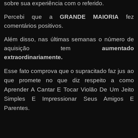
r
sobre sua experiência com o referido.
a
Percebi que a
GRANDE MAIORIA
fez
?
comentários positivos.
J
á
Além disso, nas últimas semanas o número de
p
aquisição tem
aumentado
e
extraordinariamente.
n
s
Esse fato comprova que o supracitado faz jus ao
o
que promete no que diz respeito a como
u
Aprender A Cantar E Tocar Violão De Um Jeito
e
Simples E Impressionar Seus Amigos E
m
Parentes.
g
a
n