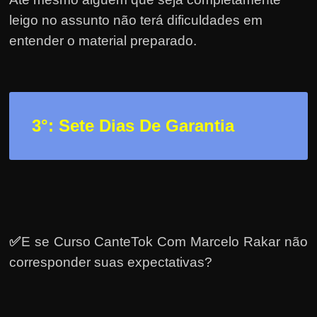
e
leigo no assunto não terá dificuldades em
r
entender o material preparado.
n
e
t
?
M
3
°: Sete Dias De Garantia
a
s
c
o
m
o
✅
E se Curso CanteTok Com Marcelo Rakar não
?
corresponder suas expectativas?
🤔