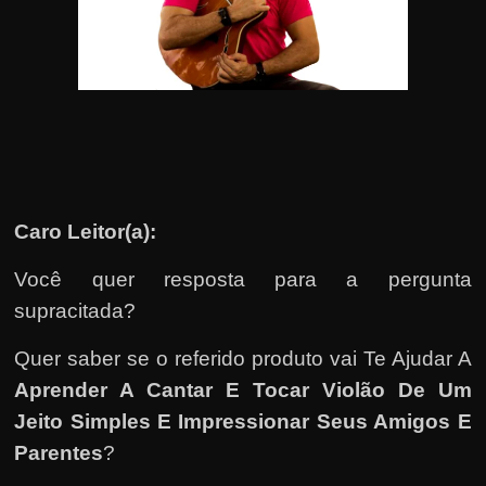
u
e
l
e
c
h
e
f
Caro Leitor(a):
e
c
Você quer resposta para a pergunta
h
supracitada?
a
Quer saber se o referido produto vai Te Ajudar A
t
Aprender A Cantar E Tocar Violão De Um
o
Jeito Simples E Impressionar Seus Amigos E
?
Parentes
?
P