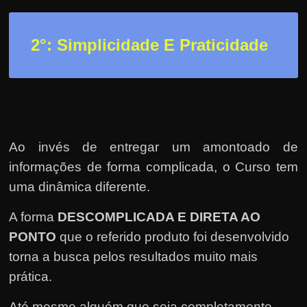
h
a
r
2
°: Simplicidade E Praticidade
d
i
n
h
e
Ao invés de entregar um amontoado de
i
informações de forma complicada, o Curso tem
r
uma dinâmica diferente.
o
n
A forma
DESCOMPLICADA E DIRETA AO
a
PONTO
que o referido produto foi desenvolvido
i
torna a busca pelos resultados muito mais
n
prática.
t
Até mesmo alguém que seja completamente