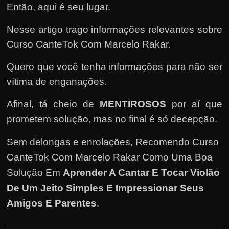
e
Então, aqui é seu lugar.
n
Nesse artigo trago informações relevantes sobre
s
a
Curso CanteTok Com Marcelo Rakar.
n
Quero que você tenha informações para não ser
d
vítima de enganações.
o
e
Afinal, tá cheio de
MENTIROSOS
por aí que
m
prometem solução, mas no final é só decepção.
c
Sem delongas e enrolações,
Recomendo Curso
o
CanteTok Com Marcelo Rakar Como Uma Boa
m
Solução Em
Aprender A Cantar E Tocar Violão
o
g
De Um Jeito Simples E Impressionar Seus
a
Amigos E Parentes
.
n