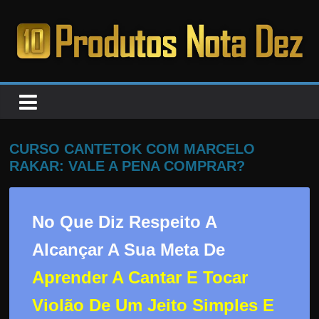
Pular
para
o
PRODUTOS
conteúdo
NOTA
DEZ
CURSO CANTETOK COM MARCELO
RAKAR: VALE A PENA COMPRAR?
C
a
No Que Diz Respeito A
n
s
Alcançar A Sua Meta De
a
Aprender A Cantar E Tocar
d
o
Violão De Um Jeito Simples E