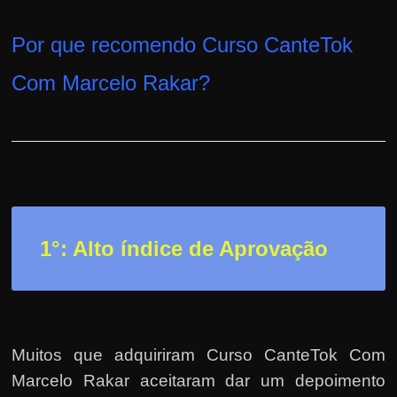
h
a
Por que recomendo Curso CanteTok
r
u
Com Marcelo Rakar
?
m
d
i
n
h
e
1°: Alto índice de Aprovação
i
r
o
e
x
Muitos que adquiriram Curso CanteTok Com
t
Marcelo Rakar aceitaram dar um depoimento