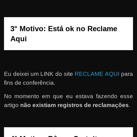
e
r
n
e
3° Motivo: Está ok no Reclame 
t
Aqui
?
M
a
s
Eu deixei um LINK do site
RECLAME AQUI
para
c
fins de conferência.
o
m
No momento em que eu estava fazendo esse
o
artigo
não existiam registros de reclamações
.
?
🤔