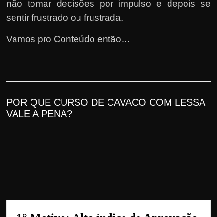
h
não tomar decisões por impulso e depois se
a
sentir frustrado ou frus
trada
.
r
Vamos pro Conteúdo então…
u
m
d
i
n
POR QUE CURSO DE CAVACO COM LESSA
h
VALE A PENA
?
e
i
r
o
e
x
t