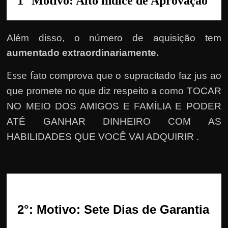
1° Motivo: Alto índice de Aprovação
r
a
?
Além disso, o número de aquisição tem
J
aumentado extraordinariamente.
á
p
Esse fa
to comprova que o supracitado faz jus ao
e
que promete no que diz respeito a como TOCAR
n
NO MEIO DOS AMIGOS E FAMÍLIA E PODER
s
ATÉ GANHAR DINHEIRO COM AS
o
HABILIDADES QUE VOCÊ VAI ADQUIRIR .
u
e
m
g
a
2°: Motivo: Sete Dias de Garantia
n