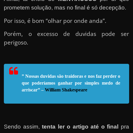
e
prometem solução, mas no final é só decepção.
n
s
Por isso, é bom “olhar por onde anda”.
a
Porém, o excesso de duvidas pode ser
n
perigoso.
d
o
e
m
c
” Nossas duvidas são traidoras e nos faz perder o
o
que poderíamos ganhar por sim
ples medo de
arriscar” –
William Shakespeare
m
o
g
a
n
Sendo assim,
tenta ler o artigo até o final
pra