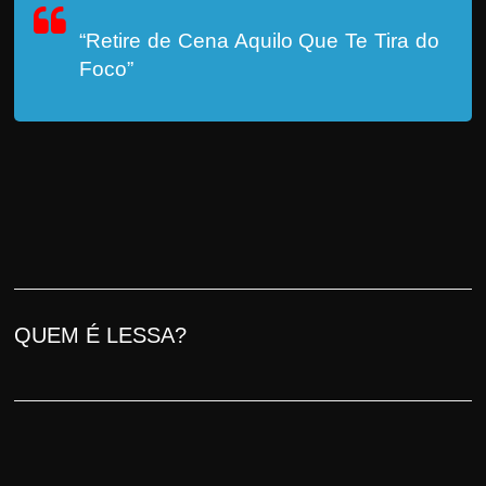
“Retire de Cena Aquilo Que Te Tira do
Foco”
QUEM É LESSA?