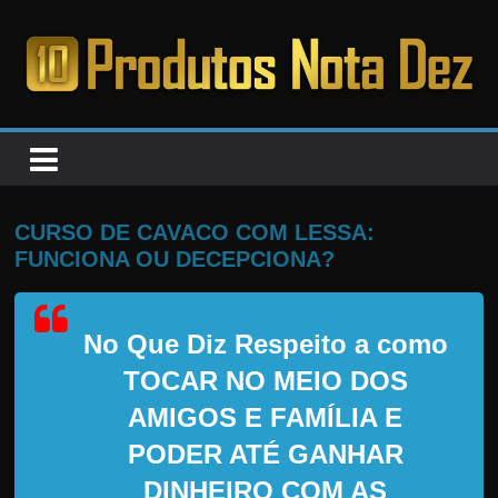
Pular
para
o
PRODUTOS
conteúdo
NOTA
DEZ
CURSO DE CAVACO COM LESSA:
FUNCIONA OU DECEPCIONA?
C
a
No Que Diz Respeito a como
n
s
TOCAR NO MEIO DOS
a
AMIGOS E FAMÍLIA E
d
PODER ATÉ GANHAR
o
DINHEIRO COM AS