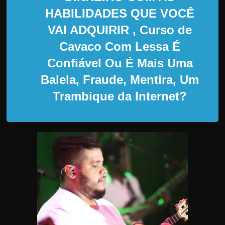
d
HABILIDADES QUE VOCÊ
e
VAI ADQUIRIR
, Curso de
t
r
Cavaco Com Lessa É
a
Confiável Ou É Mais Uma
b
Balela, Fraude, Mentira, Um
a
Trambique da Internet?
l
h
a
r
c
o
m
a
q