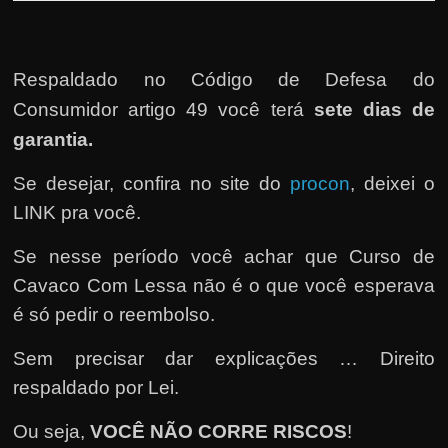
h
a
r
Respaldado no
Código de Defesa do
d
Consumidor artigo 49 você terá
sete dias de
i
garantia.
n
h
Se desejar, confira no site do
procon
, deixei o
e
LINK pra você.
i
r
Se nesse período você achar que Curso de
o
Cavaco Com Lessa não é o que você esperava
n
é só pedir o reembolso.
a
Sem precisar dar explicações … Direito
i
respaldado por Lei.
n
t
Ou seja,
VOCÊ NÃO CORRE RISCOS
!