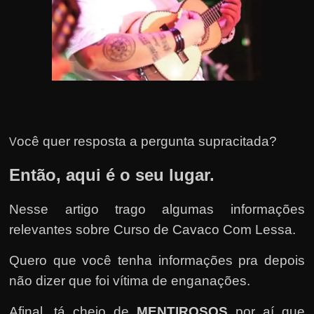
u
e
l
e
c
h
e
f
ocê quer resposta a pergunta supracitada?
V
e
Então, aqui é o seu lugar.
c
h
Nesse artigo trago algumas informações
a
relevantes sobre Curso de Cavaco Com Lessa.
t
o
Quero que você tenha informações pra depois
?
não dizer que foi vítima de enganações.
P
Afinal, tá cheio de
MENTIROSOS
por aí que