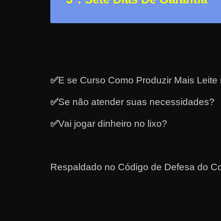
a
?
J
á
p
✅
E se Curso Como Produzir Mais Leite
e
n
✅
Se não atender suas necessidades?
s
o
✅
Vai jogar dinheiro no lixo?
u
e
m
Respaldado no
Código de Defesa do Co
g
a
n
h