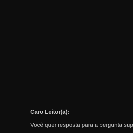
e
t
r
a
b
a
l
h
a
r
c
o
m
Caro Leitor(a):
a
q
Você quer resposta para a pergunta sup
u