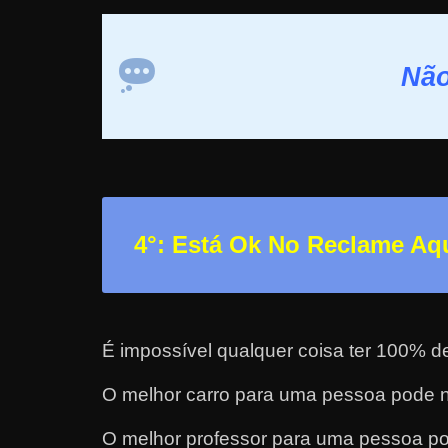
r
n
Não
e
t
?
M
a
s
4°: Está Ok No Reclame Aq
c
o
m
o
É impossível qualquer coisa ter 100% d
?
🤔
O melhor carro para uma pessoa pode n
O melhor professor para uma pessoa po