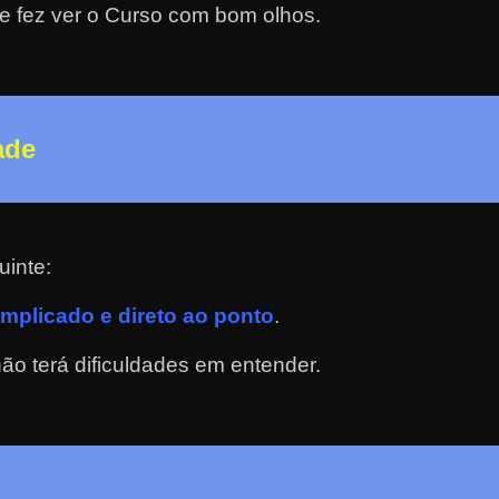
e fez ver o Curso com bom olhos.
ade
uinte:
mplicado e direto ao ponto
.
o terá dificuldades em entender.