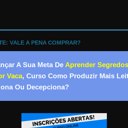
TE: VALE A PENA COMPRAR?
ançar A Sua Meta De
Aprender Segredos
or Vaca
, Curso Como Produzir Mais Lei
ciona Ou Decepciona?