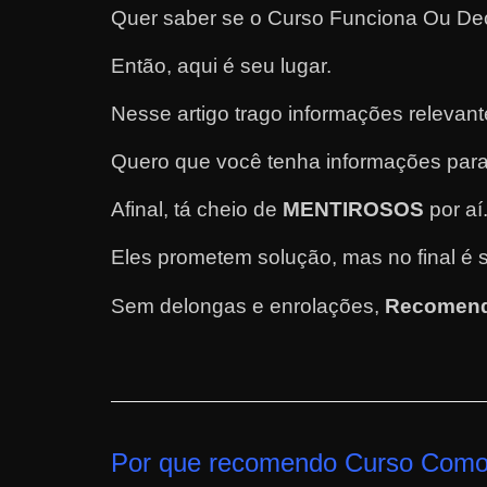
Quer saber se o Curso Funciona Ou D
e
l
Então, aqui é seu lugar.
e
Nesse artigo trago informações relevan
c
h
Quero que você tenha informações para
e
f
Afinal, tá cheio de
MENTIROSOS
por aí
e
Eles prometem solução, mas no final é 
c
h
Sem delongas e enrolações,
Recomend
a
t
o
?
P
Por que recomendo Curso Como 
e