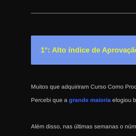
n
s
a
n
d
1°: Alto índice de Aprovaçã
o
e
m
c
o
Muitos que adquiriram Curso Como Produ
m
Percebi que a
grande maioria
elogiou b
o
g
a
n
Além disso, nas últimas semanas o núm
h