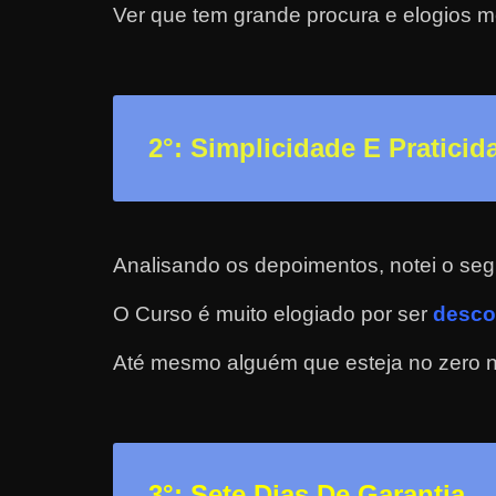
Ver que tem grande procura e elogios m
a
r
u
m
2
°: Simplicidade E Praticid
d
i
n
h
Analisando os depoimentos, notei o seg
e
i
O Curso é muito elogiado por ser
desco
r
Até mesmo alguém que esteja no zero nã
o
e
x
t
r
3
°: Sete Dias De Garantia