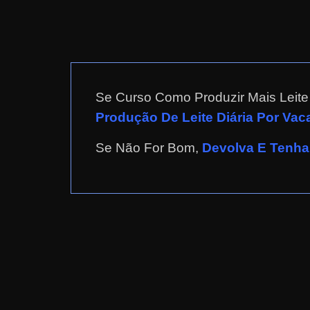
a
r
d
i
n
Se Curso Como Produzir Mais Leit
h
Produção De Leite Diária Por Vac
e
Se Não For Bom,
Devolva E Tenha 
i
r
o
n
a
i
n
t
e