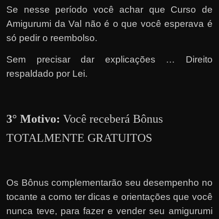
h
Se nesse período você achar que Curso de
a
Amigurumi da Val não é o que você esperava é
r
só pedir o reembolso.
d
i
Sem precisar dar explicações … Direito
n
respaldado por Lei.
h
e
i
3° Motivo:
Você receberá Bônus
r
TOTALMENTE GRATUITOS
o
n
a
i
Os Bônus complementarão seu desempenho no
n
tocante a como ter dicas e orientações que você
t
nunca teve, para fazer e vender seu amigurumi