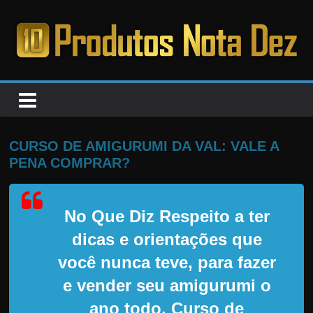
Pular
para
o
PRODUTOS
conteúdo
NOTA
DEZ
CURSO DE AMIGURUMI DA VAL: VALE A
PENA COMPRAR?
C
a
No Que Diz Respeito a ter
n
s
dicas e orientações que
a
você nunca teve, para fazer
d
e vender seu amigurumi o
o
ano todo, Curso de