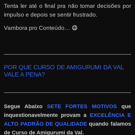
e
Tenta ler até o final pra não tomar decisões por
n
impulso e depois se sentir frustrado.
s
a
😉
Vambora pro Conteúdo…
n
d
o
e
POR QUE CURSO DE AMIGURUMI DA VAL
m
VALE A PENA
?
c
o
m
o
Segue Abaixo
SETE FORTES MOTIVOS
que
g
inquestionavelmente provam a
EXCELÊNCIA E
a
ALTO PADRÃO DE QUALIDADE
quando falamos
n
.
de Curso de Amigurumi da Val