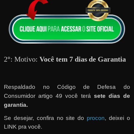
r
a
?
J
á
p
e
2
°
: Motivo:
Você tem 7 dias de Garantia
n
s
o
u
Respaldado no
Código de Defesa do
e
Consumidor artigo 49 você terá
sete dias de
m
garantia.
g
a
Se desejar, confira no site do
procon
, deixei o
n
LINK pra você.