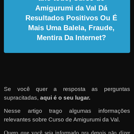
d
Amigurumi da Val Dá
e
Resultados Positivos Ou É
t
r
Mais Uma Balela, Fraude,
a
Mentira Da Internet?
b
a
l
h
a
r
Se você quer a resposta as perguntas
c
supracitadas,
aqui é o seu lugar.
o
m
Nesse artigo trago algumas informações
a
relevantes sobre Curso de Amigurumi da Val.
q
Quero que você seja informado pra depois não dizer