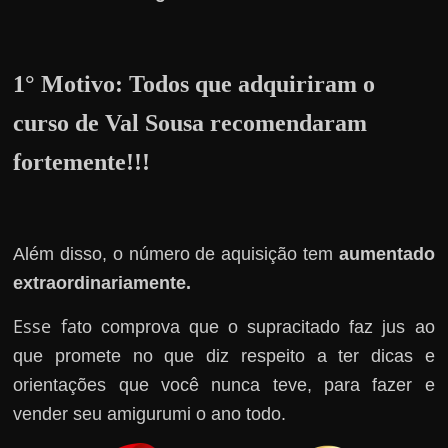
h
a
r
1° Motivo:
Todos que adquiriram o
u
m
curso de Val Sousa recomendaram
d
fortemente!!!
i
n
h
e
Além disso, o número de aquisição tem
aumentado
i
extraordinariamente.
r
Esse fa
to comprova que o supracitado faz jus ao
o
que promete no que diz respeito a ter dicas e
e
orientações que você nunca teve, para fazer e
x
vender seu amigurumi o ano todo.
t