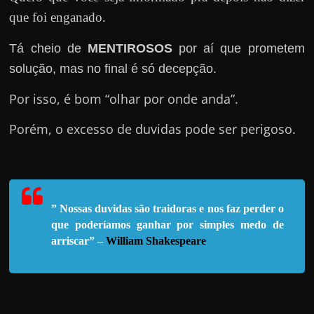
u
que foi enganado.
e
l
Tá cheio de
MENTIROSOS
por aí que prometem
e
solução, mas no final é só decepção.
c
Por isso, é bom “olhar por onde anda”.
h
e
Porém, o excesso de duvidas pode ser perigoso.
f
e
c
h
” Nossas duvidas são traidoras e nos faz perder o
a
que poderíamos ganhar por simples medo de
t
arriscar” –
William Shakespeare
o
?
P