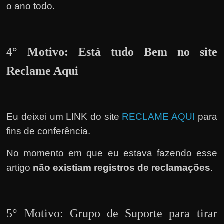
e
o ano todo.
r
n
e
4° Motivo: Está tudo Bem no site
t
Reclame Aqui
?
M
a
s
Eu deixei um LINK do site
RECLAME AQUI
para
c
fins de conferência.
o
No momento em que eu estava fazendo esse
m
artigo
não existiam registros de reclamações
.
o
?
🤔
5° Motivo: Grupo de Suporte para tirar