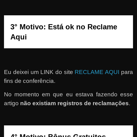
e
r
n
3° Motivo: Está ok no Reclame 
e
t
Aqui
?
M
a
s
Eu deixei um LINK do site
RECLAME AQUI
para
c
fins de conferência.
o
No momento em que eu estava fazendo esse
m
o
artigo
não existiam registros de reclamações
.
?
🤔