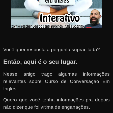
u
e
l
e
c
h
e
Você quer resposta a pergunta supracitada?
f
e
Então, aqui é o seu lugar.
c
h
Nesse artigo trago algumas informações
a
relevantes sobre Curso de Conversação Em
t
Inglês.
o
?
Quero que você tenha informações pra depois
P
não dizer que foi vítima de enganações.