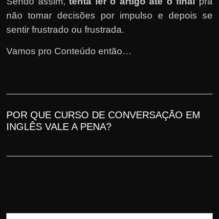
h
Sendo assim,
tenta ler o artigo até o final
pra
a
não tomar decisões por impulso e depois se
r
sentir frustrado ou frus
trada
.
u
Vamos pro Conteúdo então…
m
d
i
n
h
POR QUE CURSO DE CONVERSAÇÃO EM
e
INGLÊS
VALE A PENA
?
i
r
o
e
x
t