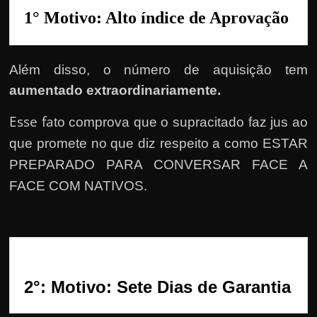
r
1° Motivo: Alto índice de Aprovação
a
?
J
Além disso, o número de aquisição tem
á
aumentado extraordinariamente.
p
e
Esse fa
to comprova que o supracitado faz jus ao
n
que promete no que diz respeito a como ESTAR
s
PREPARADO PARA CONVERSAR FACE A
o
FACE COM NATIVOS.
u
e
m
g
a
2°: Motivo: Sete Dias de Garantia
n