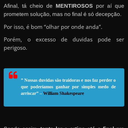
e
Afinal, tá cheio de
MENTIROSOS
por aí que
n
prometem solução, mas no final é só decepção.
s
a
Por isso, é bom “olhar por onde anda”.
n
Porém, o excesso de duvidas pode ser
d
perigoso.
o
e
m
c
o
” Nossas duvidas são traidoras e nos faz perder o
que poderíamos ganhar por sim
ples medo de
m
arriscar” –
William Shakespeare
o
g
a
n