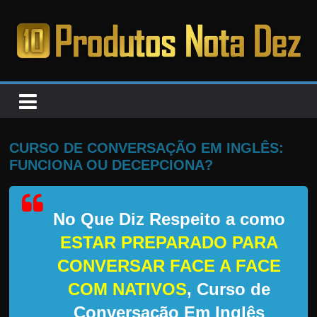
Pular
para
o
PRODUTOS
conteúdo
NOTA
DEZ
CURSO DE CONVERSAÇÃO EM INGLÊS:
FUNCIONA OU DECEPCIONA?
C
a
No Que Diz Respeito a como
n
s
ESTAR PREPARADO PARA
a
CONVERSAR FACE A FACE
d
COM NATIVOS
, Curso de
o
Conversação Em Inglês