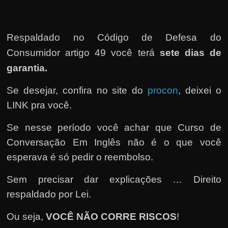
h
a
r
Respaldado no
Código de Defesa do
d
Consumidor artigo 49 você terá
sete dias de
i
garantia.
n
h
Se desejar, confira no site do
procon
, deixei o
e
LINK pra você.
i
Se nesse período você achar que Curso de
r
Conversação Em Inglês não é o que você
o
esperava é só pedir o reembolso.
n
a
Sem precisar dar explicações … Direito
i
respaldado por Lei.
n
t
Ou seja,
VOCÊ NÃO CORRE RISCOS
!