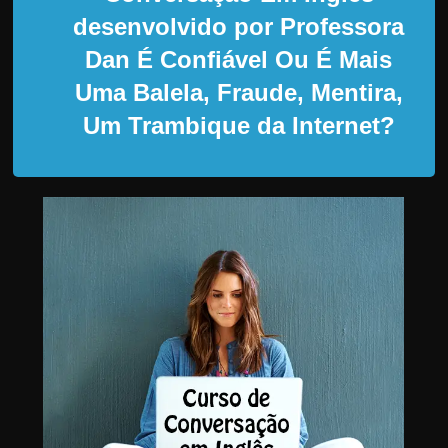
d
desenvolvido por Professora
e
Dan É Confiável Ou É Mais
t
r
Uma Balela, Fraude, Mentira,
a
Um Trambique da Internet?
b
a
l
h
a
r
c
o
m
a
q