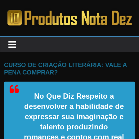
Pular
para
o
PRODUTOS
conteúdo
NOTA
DEZ
CURSO DE CRIAÇÃO LITERÁRIA: VALE A
PENA COMPRAR?
C
a
No Que Diz Respeito a
n
s
desenvolver a habilidade de
a
expressar sua imaginação e
d
talento produzindo
o
romances e contos com real