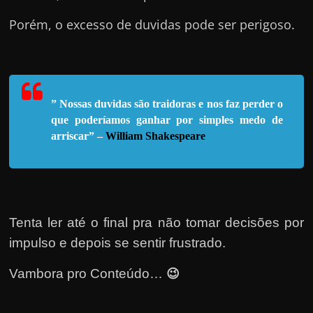
e
n
Porém, o excesso de duvidas pode ser perigoso.
s
a
n
d
” Nossas duvidas são traidoras e nos faz perder o
o
que poderíamos ganhar por simples medo de
arriscar” –
William Shakespeare
e
m
c
o
m
Tenta ler até o final pra não tomar decisões por
o
impulso e depois se sentir frustrado.
g
😉
Vambora pro Conteúdo…
a
n