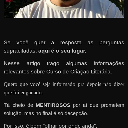
u
e
l
e
c
h
Se você quer a resposta as perguntas
e
supracitadas,
aqui é o seu lugar.
f
Nesse artigo trago algumas informações
e
relevantes sobre Curso de Criação Literária.
c
h
Quero que você seja informado pra depois não dizer
a
que foi enganado.
t
o
Tá cheio de
MENTIROSOS
por aí que prometem
?
solução, mas no final é só decepção.
P
Por isso, é bom “olhar por onde anda”.