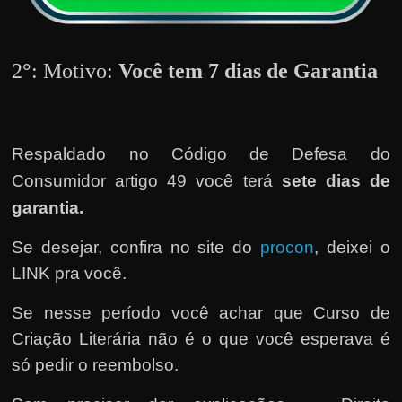
h
a
r
2
°
: Motivo:
Você tem 7 dias de Garantia
d
i
n
h
Respaldado no
Código de Defesa do
e
Consumidor artigo 49 você terá
sete dias de
i
garantia.
r
Se desejar, confira no site do
procon
, deixei o
o
LINK pra você.
n
a
Se nesse período você achar que Curso de
i
Criação Literária não é o que você esperava é
n
só pedir o reembolso.
t