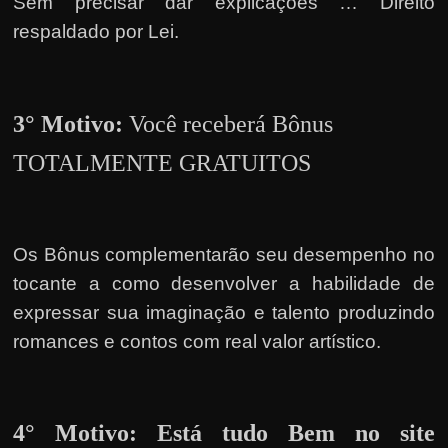
e
Sem precisar dar explicações … Direito
r
respaldado por Lei.
n
e
t
3° Motivo:
Você receberá Bônus
?
TOTALMENTE GRATUITOS
M
a
s
c
Os Bônus complementarão seu desempenho no
o
tocante a como desenvolver a habilidade de
m
expressar sua imaginação e talento produzindo
o
romances e contos com real valor artístico.
?
🤔
4° Motivo: Está tudo Bem no site