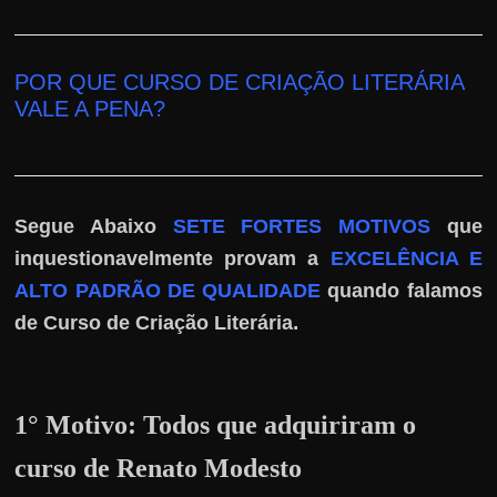
h
a
r
POR QUE CURSO DE CRIAÇÃO LITERÁRIA
u
VALE A PENA
?
m
d
i
n
Segue Abaixo
SETE FORTES MOTIVOS
que
h
inquestionavelmente provam a
EXCELÊNCIA E
e
ALTO PADRÃO DE QUALIDADE
quando falamos
i
.
de Curso de Criação Literária
r
o
e
1° Motivo:
Todos que adquiriram o
x
curso de Renato Modesto
t