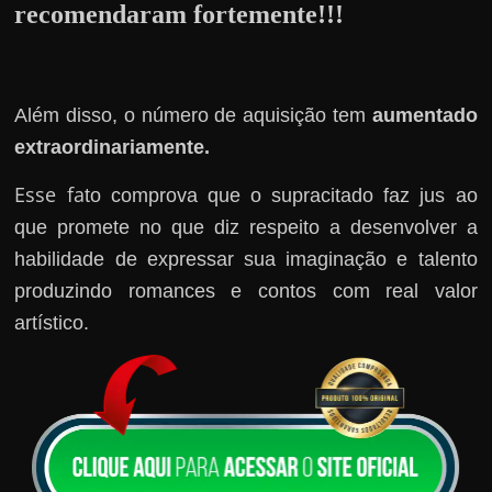
r
recomendaram fortemente!!!
a
?
J
Além disso, o número de aquisição tem
aumentado
á
extraordinariamente.
p
e
Esse fa
to comprova que o supracitado faz jus ao
n
que promete no que diz respeito a desenvolver a
s
habilidade de expressar sua imaginação e talento
o
produzindo romances e contos com real valor
u
artístico.
e
m
g
a
n