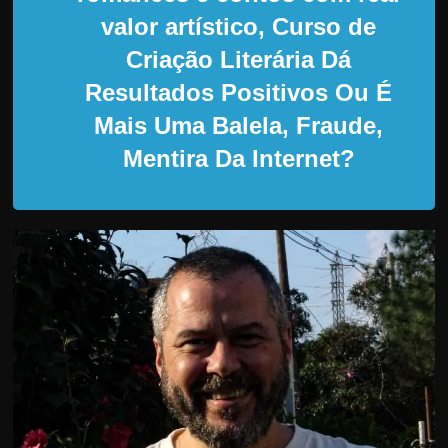
d
valor artístico, Curso de
e
Criação Literária Dá
t
r
Resultados Positivos Ou É
a
Mais Uma Balela, Fraude,
b
Mentira Da Internet?
a
l
h
a
r
c
o
m
a
q