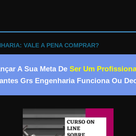
HARIA: VALE A PENA COMPRAR?
ançar A Sua Meta De
Ser Um Profission
rantes Grs Engenharia Funciona Ou De