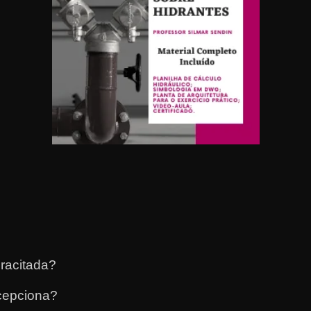
racitada?
cepciona?