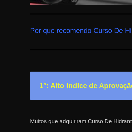
a
r
u
Por que recomendo Curso De Hi
m
d
i
n
h
e
i
1°: Alto índice de Aprovaçã
r
o
e
x
Muitos que adquiriram Curso De Hidrant
t
r