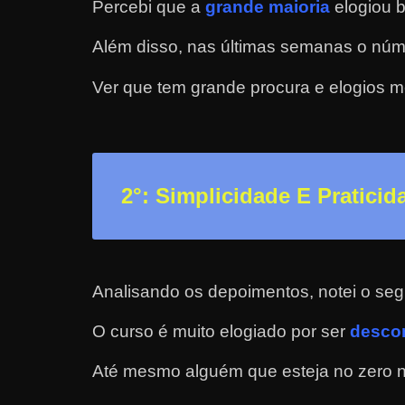
Percebi que a
grande maioria
elogiou b
a
?
Além disso, nas últimas semanas o núm
J
Ver que tem grande procura e elogios m
á
p
e
n
2
°: Simplicidade E Praticid
s
o
u
e
Analisando os depoimentos, notei o seg
m
g
O curso é muito elogiado por ser
descom
a
Até mesmo alguém que esteja no zero nã
n
h