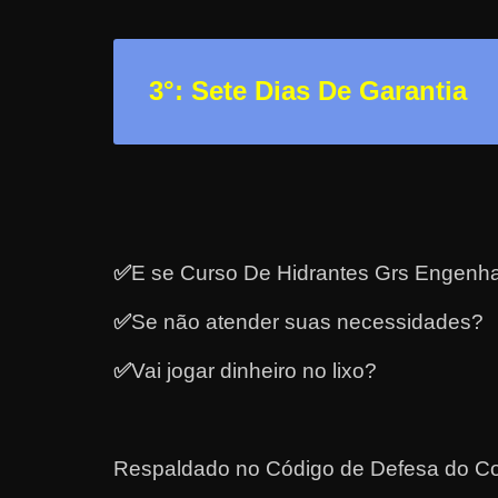
a
r
3
°: Sete Dias De Garantia
d
i
n
h
e
i
✅
E se Curso De Hidrantes Grs Engenha
r
o
✅
Se não atender suas necessidades?
n
a
✅
Vai jogar dinheiro no lixo?
i
n
t
Respaldado no
Código de Defesa do Co
e