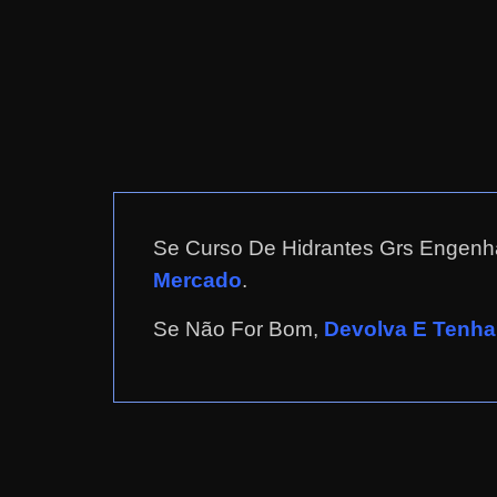
r
n
e
t
?
M
a
s
Se Curso De Hidrantes Grs Engenh
c
Mercado
.
o
Se Não For Bom,
Devolva E Tenha 
m
o
?
🤔