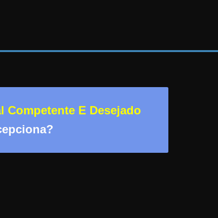
al Competente E Desejado
cepciona?