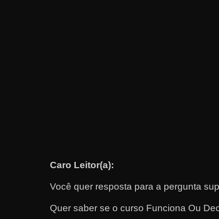
e
t
r
a
b
a
l
h
a
r
c
o
Caro Leitor(a):
m
Você quer resposta para a pergunta sup
a
q
Quer saber se o curso Funciona Ou De
u