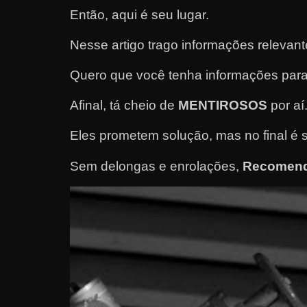
Então, aqui é seu lugar.
e
l
Nesse artigo trago informações relevan
e
c
Quero que você tenha informações para
h
Afinal, tá cheio de
MENTIROSOS
por aí
e
f
Eles prometem solução, mas no final é 
e
Sem delongas e enrolações,
Recomend
c
h
a
t
o
?
P
e