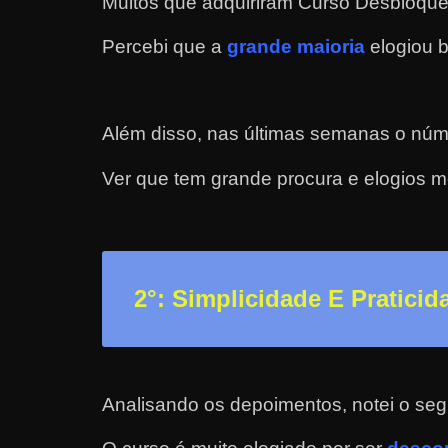
Muitos que adquiriram Curso Desbloquei
a
Percebi que a
grande maioria
elogiou b
?
J
á
Além disso, nas últimas semanas o núm
p
e
Ver que tem grande procura e elogios m
n
s
o
u
2
°: Simplicidade E Praticid
e
m
g
a
Analisando os depoimentos, notei o seg
n
h