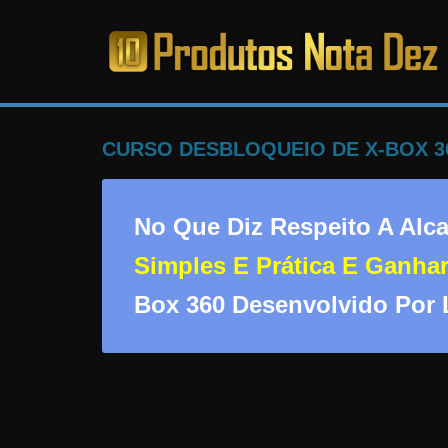
Pular
para
o
PRODUTOS
conteúdo
NOTA
CURSO DESBLOQUEIO DE X-BOX 3
DEZ
No Que Diz Respeito A Alc
C
Simples E Prática E Ganha
a
Box 360 Desenvolvido Por
n
s
a
d
o
d