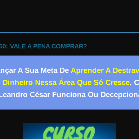
60: VALE A PENA COMPRAR?
ançar A Sua Meta De
Aprender A Destra
r Dinheiro Nessa Área Que Só Cresce
, 
 Leandro César Funciona Ou Decepcion