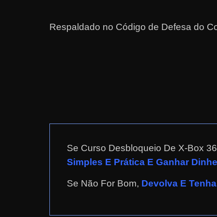
r
n
Respaldado no
Código de Defesa do Co
e
t
?
M
a
s
c
o
m
Se Curso Desbloqueio De X-Box 36
o
Simples E Prática E Ganhar Dinh
?
Se Não For Bom,
Devolva E Tenha 
🤔