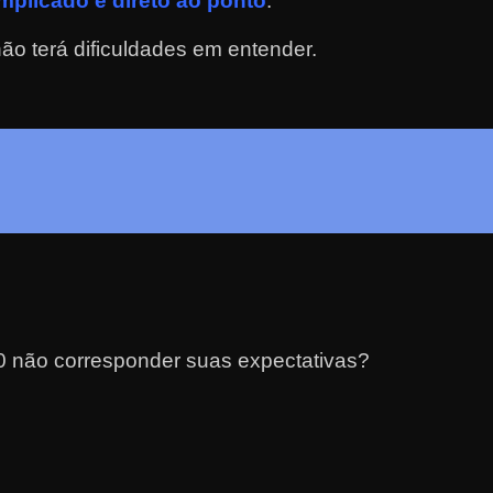
plicado e direto ao ponto
.
o terá dificuldades em entender.
 não corresponder suas expectativas?