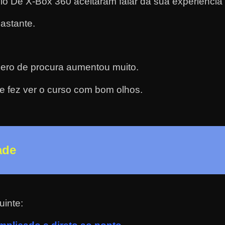
o De X-Box 360 aceitaram falar da sua experiência
astante.
ero de procura aumentou muito.
e fez ver o curso com bom olhos.
ade
uinte: