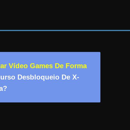
var Vídeo Games De Forma
Curso Desbloqueio De X-
a?