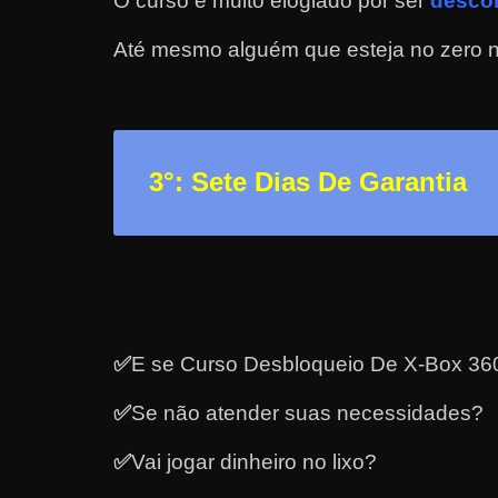
O curso é muito elogiado por ser
descom
a
Até mesmo alguém que esteja no zero nã
r
d
i
n
3
°: Sete Dias De Garantia
h
e
i
r
o
n
✅
E se Curso Desbloqueio De X-Box 360
a
i
✅
Se não atender suas necessidades?
n
t
✅
Vai jogar dinheiro no lixo?
e