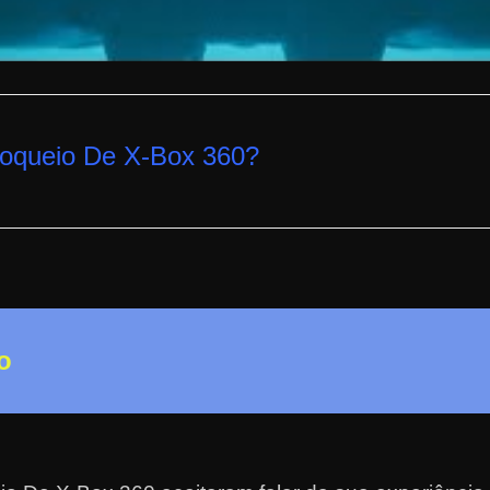
oqueio De X-Box 360
?
o