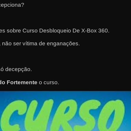
cepciona?
ntes sobre Curso Desbloqueio De X-Box 360.
 não ser vítima de enganações.
.
só decepção.
o Fortemente
o curso
.