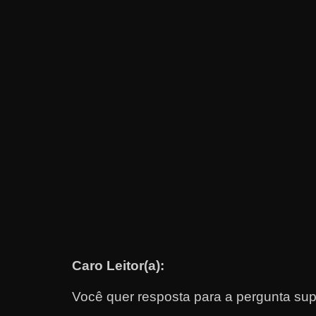
e
t
r
a
b
a
l
h
a
r
c
o
m
Caro Leitor(a):
a
q
Você quer resposta para a pergunta sup
u