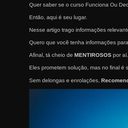
Quer saber se o curso Funciona Ou De
e
l
Então, aqui é seu lugar.
e
Nesse artigo trago informações releva
c
h
Quero que você tenha informações para
e
f
Afinal, tá cheio de
MENTIROSOS
por aí
e
Eles prometem solução, mas no final é 
c
h
Sem delongas e enrolações,
Recomend
a
t
o
?
P
e