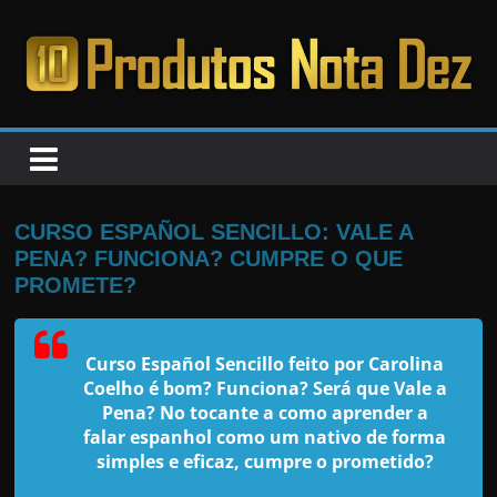
Pular
para
o
PRODUTOS
conteúdo
NOTA
DEZ
CURSO ESPAÑOL SENCILLO: VALE A
PENA? FUNCIONA? CUMPRE O QUE
C
PROMETE?
a
n
Curso Español Sencillo feito por Carolina
s
Coelho é bom? Funciona? Será que Vale a
a
Pena? No tocante a como aprender a
falar espanhol como um nativo de forma
d
simples e eficaz, cumpre o prometido?
o