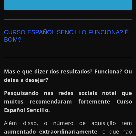
h
a
r
u
CURSO ESPAÑOL SENCILLO FUNCIONA? É
m
BOM?
d
i
n
h
Mas e que dizer dos resultados? Funciona? Ou
e
deixa a desejar?
i
Pesquisando nas redes sociais notei que
r
muitos recomendaram fortemente Curso
o
Español Sencillo.
e
x
Além disso, o número de aquisição tem
t
aumentado extraordinariamente
, o que não