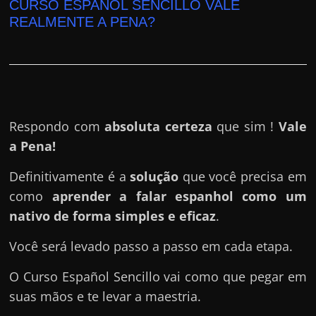
h
CURSO ESPAÑOL SENCILLO VALE
a
REALMENTE A PENA?
r
d
i
n
h
Respondo com
absoluta certeza
que sim !
Vale
e
a Pena!
i
Definitivamente é a
solução
que você precisa em
r
como
aprender a falar espanhol como um
o
nativo de forma simples e eficaz
.
n
a
Você será levado passo a passo em cada etapa.
i
O Curso Español Sencillo vai como que pegar em
n
suas mãos e te levar a maestria.
t