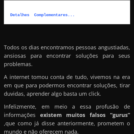
e
r
Detalhes  Complementares...
n
e
t
?
Todos os dias encontramos pessoas angustiadas,
M
ansiosas para encontrar soluções para seus
a
problemas.
s
c
A internet tomou conta de tudo, vivemos na era
o
em que para podermos encontrar soluções, tirar
m
duvidas, aprender algo basta um click.
o
Infelizmente, em meio a essa profusão de
?
informações
existem muitos falsos “gurus”
🤔
,que como já disse anteriormente, prometem o
mundo e não oferecem nada.