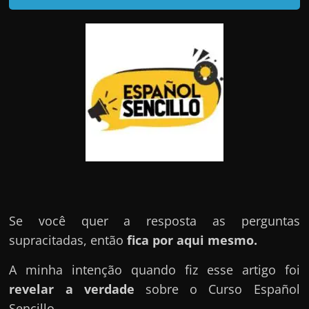
d
e
t
r
a
b
a
l
h
a
r
c
Se você quer a resposta as perguntas
o
supracitadas, então
fica por aqui mesmo.
m
A minha intenção quando fiz esse artigo foi
a
revelar a verdade
sobre o Curso Español
q
Sencillo.