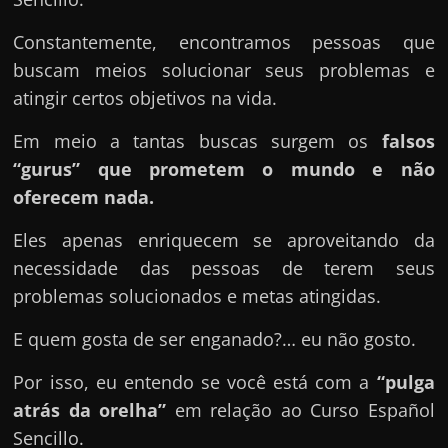
u
e
Constantemente, encontramos pessoas que
l
buscam meios solucionar seus problemas e
e
atingir certos objetivos na vida.
c
Em meio a tantas buscas surgem os
falsos
h
“gurus” que prometem o mundo e não
e
oferecem nada.
f
e
Eles apenas enriquecem se aproveitando da
c
necessidade das pessoas de terem seus
h
problemas solucionados e metas atingidas.
a
t
E quem gosta de ser enganado?… eu não gosto.
o
Por isso, eu entendo se você está com a
“pulga
?
atrás da orelha”
em relação ao Curso Español
P
Sencillo.