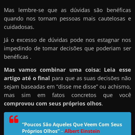
e
n
Mas lembre-se que as dúvidas são benéficas
s
quando nos tornam pessoas mais cautelosas e
a
cuidadosas.
n
Já o excesso de dúvidas pode nos estagnar nos
d
impedindo de tomar decisões que poderiam ser
o
benéficas .
e
m
Mas vamos combinar uma coisa: Leia esse
c
artigo até o final
para que as suas decisões não
o
sejam baseadas em “disse me disse” ou achismo,
m
mas sim em fatos concretos que você
o
comprovou com seus próprios olhos
.
g
a
“Poucos São Aqueles Que Veem Com Seus
n
Próprios Olhos”
–
Albert Einstein