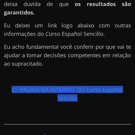
r
deixa duvida de que
os resultados são
a
garantidos.
?
Eu deixei um link logo abaixo com outras
J
informações do Curso Español Sencillo.
á
p
Eu acho fundamental você conferir por que vai te
e
ajudar a tomar decisões competentes em relação
n
ao supracitado.
s
o
u
👉 PÁGINA NA INTERNET DO Curso Español
e
Sencillo
m
g
a
n