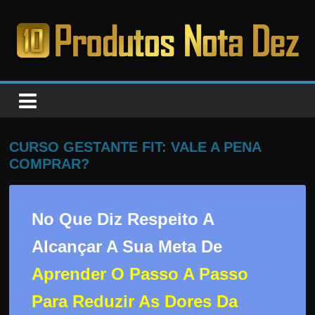
Pular
para
o
PRODUTOS
conteúdo
NOTA
DEZ
CURSO GESTANTE FIT: VALE A PENA
COMPRAR?
C
a
No Que Diz Respeito A
n
s
Alcançar A Sua Meta De
a
Aprender O Passo A Passo
d
o
Para Reduzir As Dores Da