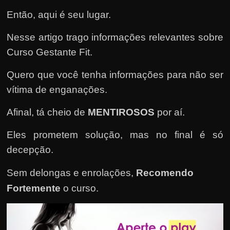
e
Então, aqui é seu lugar.
n
s
Nesse artigo trago informações relevantes sobre
a
Curso Gestante Fit.
n
d
Quero que você tenha informações para não ser
o
vítima de enganações.
e
Afinal, tá cheio de
MENTIROSOS
por aí.
m
c
Eles prometem solução, mas no final é só
o
decepção.
m
Sem delongas e enrolações,
Recomendo
o
g
Fortemente
o curso
.
a
n