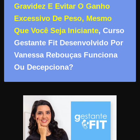
d
Gravidez E Evitar O Ganho
e
Excessivo De Peso, Mesmo
t
r
Que Você Seja Iniciante
, Curso
a
Gestante Fit Desenvolvido Por
b
a
Vanessa Rebouças Funciona
l
Ou Decepciona?
h
a
r
c
o
m
a
q