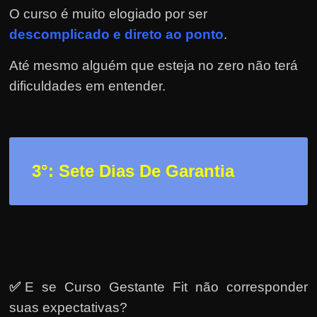
e
O curso é muito elogiado por ser
r
descomplicado e direto ao ponto
.
n
e
Até mesmo alguém que esteja no zero não terá
t
dificuldades em entender.
?
M
a
s
3
°: Sete Dias De Garantia
c
o
m
o
?
🤔
✅
E se Curso Gestante Fit não corresponder
suas expectativas?