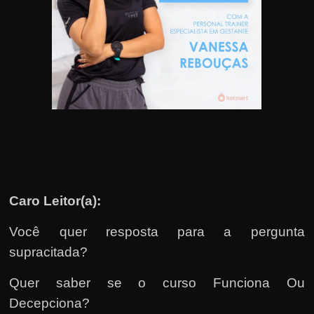
u
e
l
e
c
h
e
f
e
c
h
Caro Leitor(a):
a
Você quer resposta para a pergunta
t
supracitada?
o
?
Quer saber se o curso Funciona Ou
P
Decepciona?