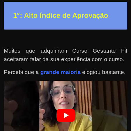
r
a
1°: Alto índice de Aprovação
?
J
á
p
e
Muitos que adquiriram Curso Gestante Fit
n
aceitaram falar da sua experiência com o curso.
s
Percebi que a
grande maioria
elogiou bastante.
o
u
e
m
g
a
n