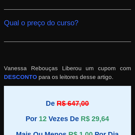
Qual o preço do curso?
Vanessa Rebouças Liberou um cupom com
DESCONTO
para os leitores desse artigo.
De
R$ 647,00
Por
12
Vezes De
R$ 29,64
Mais Ou Menos
R$ 1,00
Por Dia