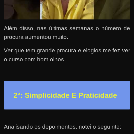
h
a
r
d
Além disso, nas últimas semanas o número de
i
procura aumentou muito.
n
Ver que tem grande procura e elogios me fez ver
h
e
o curso com bom olhos.
i
r
o
n
2
°: Simplicidade E Praticidade
a
i
n
t
Analisando os depoimentos, notei o seguinte: