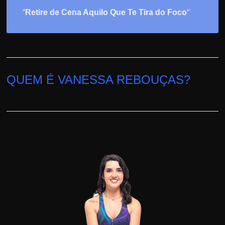
o
“
“
Retire de Cena Aquilo Que Te Tira do Foc
QUEM É VANESSA REBOUÇAS?