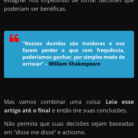
estagnar nos impedindo de tomar decisões que
h
poderiam ser benéficas.
a
r
u
m
“Nossas duvidas são traidoras e nos
d
fazem perder o que com frequência,
i
poderíamos ganhar, por simples medo de
n
arriscar”
–
William Shakespeare
h
e
i
r
Mas vamos combinar uma coisa:
Leia esse
o
artigo até o final
e então tire suas conclusões.
e
x
Não permita que suas decisões sejam baseadas
t
em “disse me disse” e achismo.