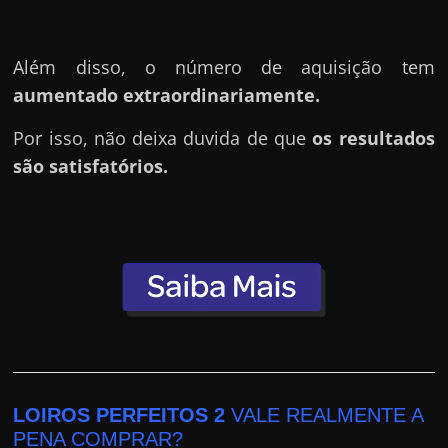
e
r
n
Além disso, o número de aquisição tem
e
aumentado extraordinariamente.
t
Por isso, não deixa duvida de que
os resultados
?
são satisfatórios.
M
a
s
c
o
m
o
?
🤔
LOIROS PERFEITOS 2
VALE REALMENTE A
PENA COMPRAR?