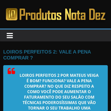
Pular
para
o
PRODUTOS
conteúdo
NOTA
DEZ
LOIROS PERFEITOS 2: VALE A PENA
COMPRAR ?
C
a
LOIROS PERFEITOS 2 POR MATEUS VEIGA
n
É BOM? FUNCIONA? VALE A PENA
s
COMPRAR? NO QUE DIZ RESPEITO A
a
COMO VOCÊ PODE AUMENTAR O
FATURAMENTO DO SEU SALÃO COM
d
TÉCNICAS PODEROSÍSSIMAS QUE VÃO
o
TORNAR O SEU TRABALHO UMA