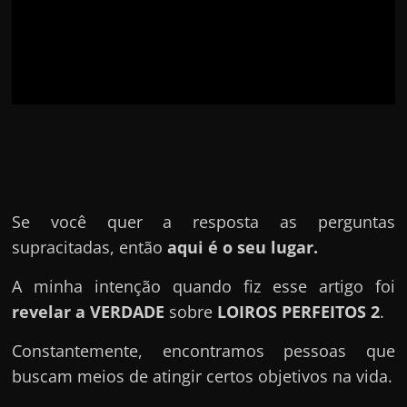
u
e
l
e
c
h
e
f
e
Se você quer a resposta as perguntas
c
supracitadas, então
aqui é o seu lugar.
h
a
A minha intenção quando fiz esse artigo foi
t
revelar a VERDADE
sobre
LOIROS PERFEITOS 2
.
o
Constantemente, encontramos pessoas que
?
buscam meios de atingir certos objetivos na vida.
P