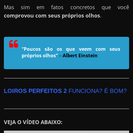
r
Mas sim em fatos concretos que você
a
comprovou com seus próprios olhos
.
?
J
á
p
“Poucos são os que veem com seus
e
próprios olhos”
–
Albert Einstein
n
s
o
u
LOIROS PERFEITOS 2
FUNCIONA? É BOM?
e
m
g
a
VEJA O VÍDEO ABAIXO:
n