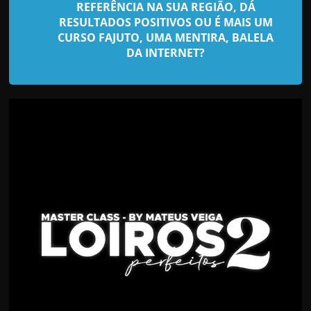
d
REFERÊNCIA NA SUA REGIÃO, DÁ
e
RESULTADOS POSITIVOS OU É MAIS UM
CURSO FAJUTO, UMA MENTIRA, BALELA
t
DA INTERNET?
r
a
b
a
l
h
a
r
c
o
m
a
q