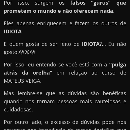
e
Por isso, surgem os
falsos “gurus” que
n
prometem o mundo e não oferecem nada.
s
Eles apenas enriquecem e fazem os outros de
a
IDIOTA
.
n
d
E quem gosta de ser feito de
IDIOTA
?… Eu não
o
gosto.😡😡😡
e
Por isso, eu entendo se você está com a
“pulga
m
atrás da orelha”
em relação ao curso de
c
MATEUS VEIGA.
o
m
Mas lembre-se que as dúvidas são benéficas
o
quando nos tornam pessoas mais cautelosas e
g
cuidadosas.
a
Por outro lado, o excesso de dúvidas pode nos
n