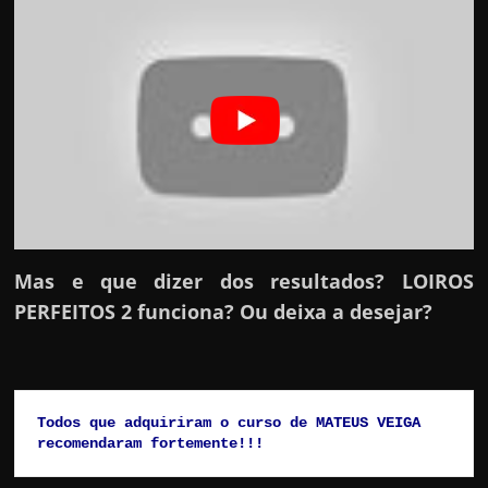
h
a
r
d
i
n
h
e
i
r
Mas e que dizer dos resultados? LOIROS
o
PERFEITOS 2 funciona? Ou deixa a desejar?
n
a
i
Todos que adquiriram o curso de MATEUS VEIGA 
n
recomendaram fortemente!!!
t