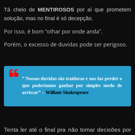
e
n
Tá cheio de
MENTIROSOS
por aí que prometem
s
solução, mas no final é só decepção.
a
Por isso, é bom “olhar por onde anda”.
n
d
Porém, o excesso de duvidas pode ser perigoso.
o
e
m
c
” Nossas duvidas são traidoras e nos faz perder o
o
que poderíamos ganhar por simples medo de
arriscar” –
William Shakespeare
m
o
g
a
n
Tenta ler até o final pra não tomar decisões por