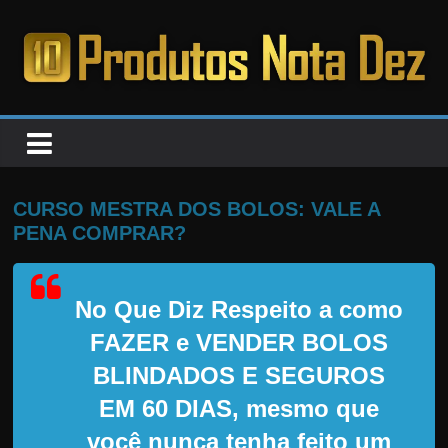
Pular
para
o
PRODUTOS
conteúdo
NOTA
DEZ
CURSO MESTRA DOS BOLOS: VALE A
PENA COMPRAR?
C
a
No Que Diz Respeito a como
n
s
FAZER e VENDER BOLOS
a
BLINDADOS E SEGUROS
d
EM 60 DIAS, mesmo que
o
você nunca tenha feito um