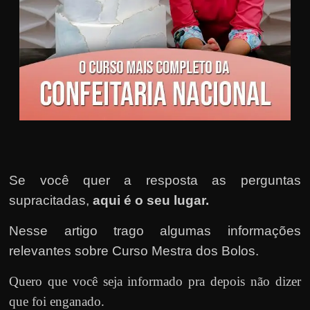
u
e
l
e
c
h
e
f
e
c
Se você quer a resposta as perguntas
h
supracitadas,
aqui é o seu lugar.
a
Nesse artigo trago algumas informações
t
relevantes sobre Curso Mestra dos Bolos.
o
?
Quero que você seja informado pra depois não dizer
P
que foi enganado.