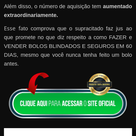
h
Além disso, o número de aquisição tem
aumentado
a
extraordinariamente.
r
d
Esse fa
to comprova que o supracitado faz jus ao
i
que promete no que diz respeito a como FAZER e
n
VENDER BOLOS BLINDADOS E SEGUROS EM 60
h
DIAS, mesmo que você nunca tenha feito um bolo
e
antes.
i
r
o
n
a
i
n
t