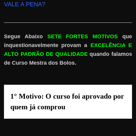
r
VALE A PENA
?
a
?
J
á
Segue Abaixo
SETE FORTES MOTIVOS
que
p
inquestionavelmente provam a
EXCELÊNCIA E
e
ALTO PADRÃO
DE QUALIDADE
quando falamos
n
.
de Curso Mestra dos Bolos
s
o
u
e
1° Motivo: O 
curso foi aprovado por 
m
quem já comprou
g
a
n