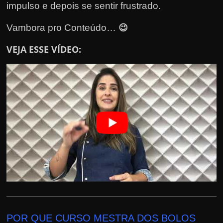
h
impulso e depois se sentir frustrado.
a
😉
Vambora pro Conteúdo…
r
u
VEJA ESSE VÍDEO:
m
d
i
n
h
e
i
r
o
e
x
t
POR QUE CURSO MESTRA DOS BOLOS