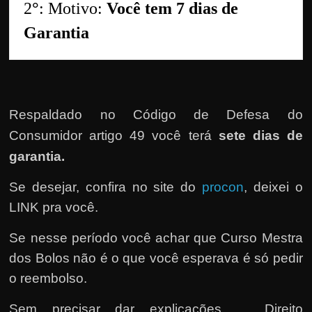
e
2
°
: Motivo: 
Você tem 7 dias de 
r
Garantia
n
e
t
?
Respaldado no
Código de Defesa do
M
Consumidor artigo 49 você terá
sete dias de
a
garantia.
s
c
Se desejar, confira no site do
procon
, deixei o
o
LINK pra você.
m
o
Se nesse período você achar que Curso Mestra
?
dos Bolos não é o que você esperava é só pedir
🤔
o reembolso.
Sem precisar dar explicações … Direito