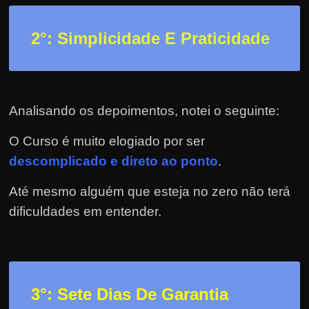
h
a
2
°: Simplicidade E Praticidade
r
d
i
n
Analisando os depoimentos, notei o seguinte:
h
e
O Curso é muito elogiado por ser
i
descomplicado e direto ao ponto
.
r
Até mesmo alguém que esteja no zero não terá
o
dificuldades em entender.
n
a
i
n
t
3
°: Sete Dias De Garantia