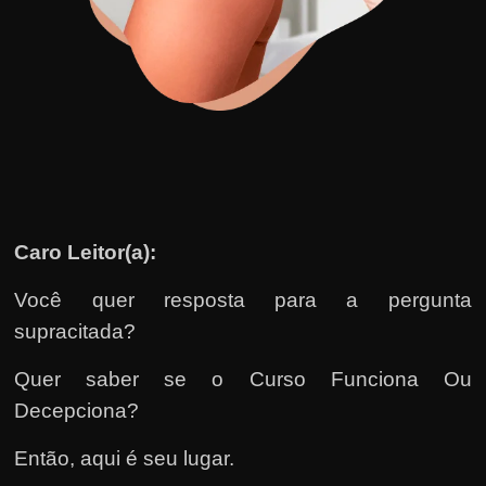
u
e
l
e
c
h
e
f
e
Caro Leitor(a):
c
Você quer resposta para a pergunta
h
supracitada?
a
t
Quer saber se o Curso Funciona Ou
o
Decepciona?
?
P
Então, aqui é seu lugar.