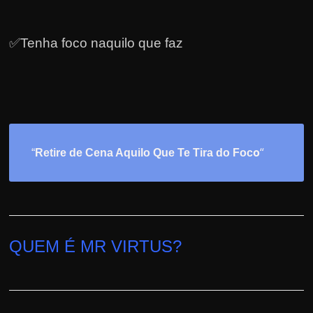
✅Tenha foco naquilo que faz
o
“
“
Retire de Cena Aquilo Que Te Tira do Foc
QUEM É MR VIRTUS?