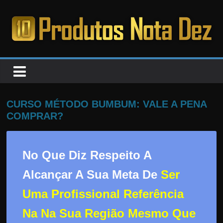
Pular
para
o
PRODUTOS
conteúdo
NOTA
DEZ
CURSO MÉTODO BUMBUM: VALE A PENA
COMPRAR?
C
a
No Que Diz Respeito A
n
s
Alcançar A Sua Meta De
Ser
a
Uma Profissional Referência
d
o
Na Na Sua Região Mesmo Que