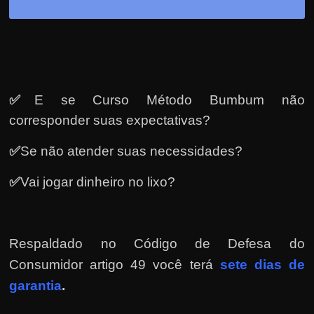
e
r
n
e
t
?
✅
E se Curso Método Bumbum não
M
corresponder suas expectativas?
a
✅
Se não atender suas necessidades?
s
c
✅
Vai jogar dinheiro no lixo?
o
m
o
Respaldado no
Código de Defesa do
?
Consumidor artigo 49 você terá
sete dias de
🤔
garantia
.