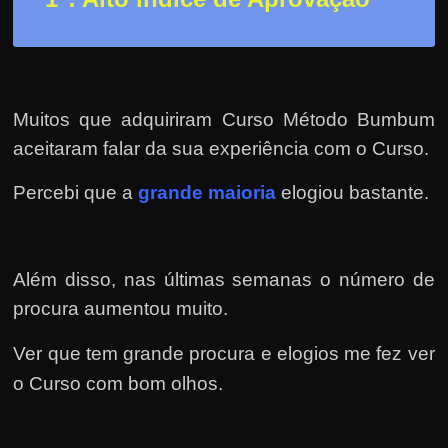
r
a
?
J
á
Muitos que adquiriram Curso Método Bumbum
p
aceitaram falar da sua experiência com o Curso.
e
Percebi que a
grande maioria
elogiou bastante.
n
s
o
Além disso, nas últimas semanas o número de
u
procura aumentou muito.
e
m
Ver que tem grande procura e elogios me fez ver
g
o Curso com bom olhos.
a
n