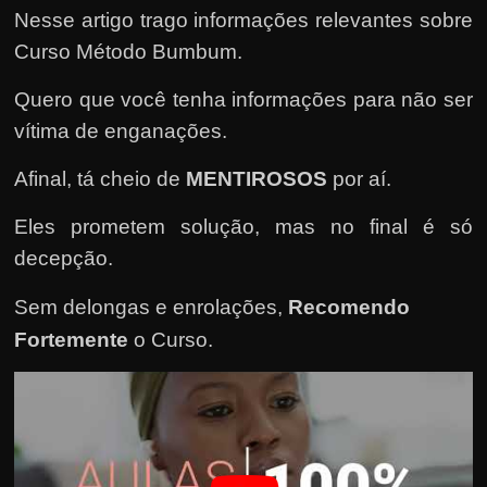
e
Nesse artigo trago informações relevantes sobre
n
Curso Método Bumbum.
s
a
Quero que você tenha informações para não ser
n
vítima de enganações.
d
Afinal, tá cheio de
MENTIROSOS
por aí.
o
e
Eles prometem solução, mas no final é só
m
decepção.
c
o
Sem delongas e enrolações,
Recomendo
m
Fortemente
o Curso
.
o
g
a
n