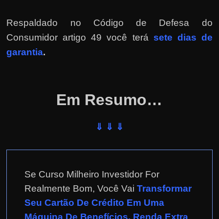
e
r
Respaldado no
Código de Defesa do
n
Consumidor artigo 49 você terá
sete dias de
e
garantia
.
t
?
M
Em Resumo…
a
s
c
⇓ ⇓ ⇓
o
m
o
Se Curso Milheiro Investidor For
?
Realmente Bom, Você Vai
Transformar
🤔
Seu Cartão De Crédito Em Uma
Máquina De Benefícios, Renda Extra