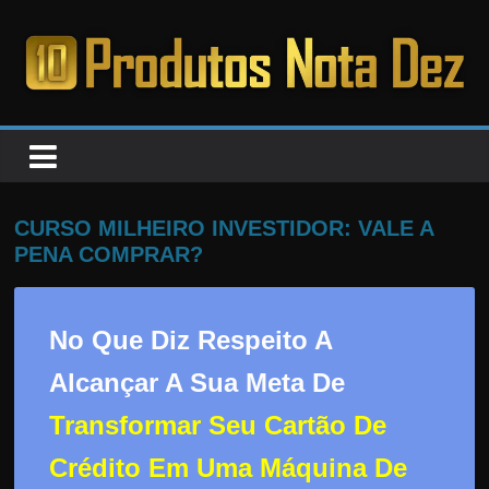
Pular
para
o
PRODUTOS
conteúdo
NOTA
DEZ
CURSO MILHEIRO INVESTIDOR: VALE A
PENA COMPRAR?
C
a
No Que Diz Respeito A
n
s
Alcançar A Sua Meta De
a
Transformar Seu Cartão De
d
o
Crédito Em Uma Máquina De