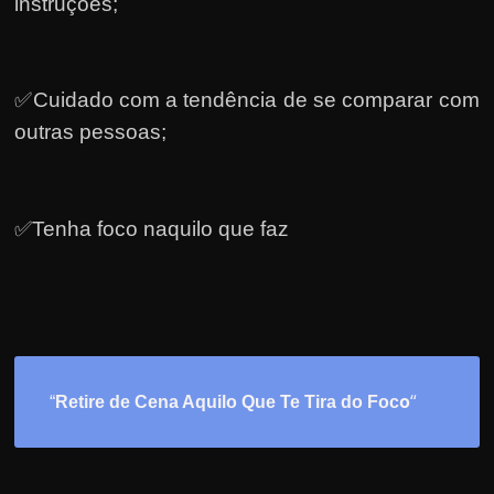
instruções;
✅Cuidado com a tendência de se comparar com
outras pessoas;
✅Tenha foco naquilo que faz
o
“
“
Retire de Cena Aquilo Que Te Tira do Foc