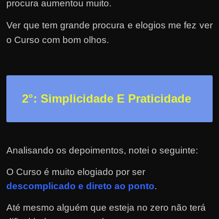
r
procura aumentou muito.
a
Ver que tem grande procura e elogios me fez ver
?
o Curso com bom olhos.
J
á
p
e
n
2
°: Simplicidade E Praticidade
s
o
u
Analisando os depoimentos, notei o seguinte:
e
m
O Curso é muito elogiado por ser
g
descomplicado e direto ao ponto
.
a
n
Até mesmo alguém que esteja no zero não terá