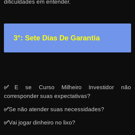
h
dificuldades em entender.
a
r
d
i
3
°: Sete Dias De Garantia
n
h
e
i
r
o
✅
E se Curso Milheiro Investidor não
n
corresponder suas expectativas?
a
✅
Se não atender suas necessidades?
i
n
✅
Vai jogar dinheiro no lixo?
t