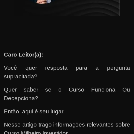
u
e
l
e
c
h
e
Caro Leitor(a):
f
e
Você quer resposta para a pergunta
c
supracitada?
h
Quer saber se o Curso Funciona Ou
a
Decepciona?
t
o
Então, aqui é seu lugar.
?
Nesse artigo trago informações relevantes sobre
P
Curso Milheiro Investidor.