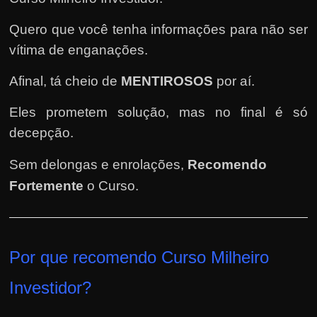
e
n
Quero que você tenha informações para não ser
s
vítima de enganações.
a
n
Afinal, tá cheio de
MENTIROSOS
por aí.
d
Eles prometem solução, mas no final é só
o
decepção.
e
m
Sem delongas e enrolações,
Recomendo
c
Fortemente
o Curso
.
o
m
o
Por que recomendo Curso Milheiro
g
a
Investidor
?
n