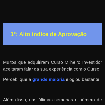
h
a
r
u
m
d
1°: Alto índice de Aprovação
i
n
h
e
Muitos que adquiriram Curso Milheiro Investidor
i
aceitaram falar da sua experiência com o Curso.
r
o
Percebi que a
grande maioria
elogiou bastante.
e
x
t
Além disso, nas últimas semanas o número de