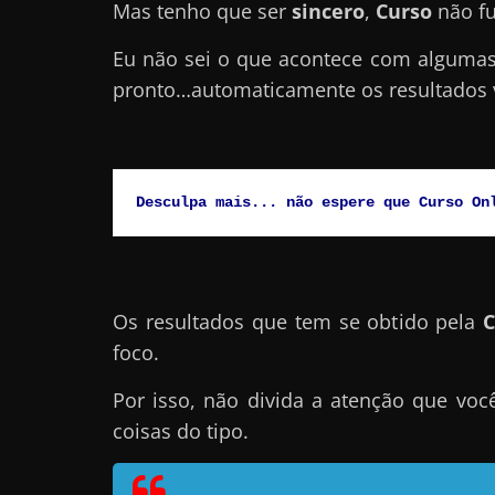
Mas tenho que ser
sincero
,
Curso
não f
r
n
Eu não sei o que acontece com alguma
e
pronto…automaticamente os resultados 
t
?
M
Desculpa mais... não espere que Curso On
a
s
c
o
Os resultados que tem se obtido pela
C
m
foco.
o
?
Por isso, não divida a atenção que vo
🤔
coisas do tipo.