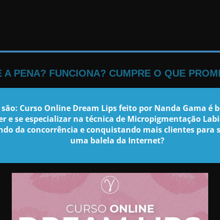
LE A PENA? FUNCIONA? CUMPRE O QUE PROM
 são: Curso Online Dream Lips feito por Nanda Gama é 
er e se especializar na técnica de Micropigmentação La
ndo da concorrência e conquistando mais clientes para 
uma balela da Internet?