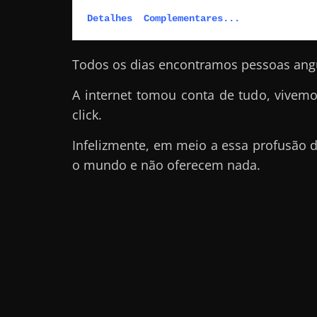
a
Detalhes  Complementares...
?
J
Todos os dias encontramos pessoas angu
á
A internet tomou conta de tudo, vivem
p
click.
e
n
Infelizmente, em meio a essa profusão
s
o mundo e não oferecem nada.
o
u
e
m
g
a
n
h