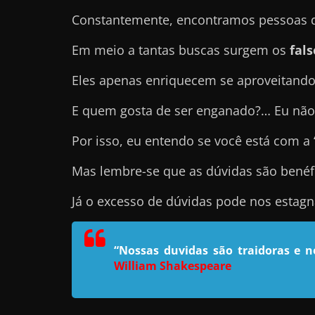
e
Constantemente, encontramos pessoas qu
l
Em meio a tantas buscas surgem os
fal
e
c
Eles apenas enriquecem se aproveitando
h
E quem gosta de ser enganado?… Eu não
e
f
Por isso, eu entendo se você está com a
e
Mas lembre-se que as dúvidas são benéf
c
h
Já o excesso de dúvidas pode nos estag
a
t
“Nossas duvidas são traidoras e 
o
William Shakespeare
?
P
e