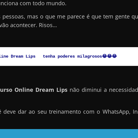
unciona com todo mundo.
s pessoas, mas o que me parece é que tem gente q
vão acontecer. Risos…
line Dream Lips   tenha poderes milagrosos😂😂😂
urso Online Dream Lips
não diminui a necessidad
cê deve dar ao seu treinamento com o WhatsApp, Ins