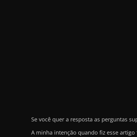
e
t
r
a
b
a
l
h
a
r
c
o
m
a
Se você quer a resposta as perguntas su
q
A minha intenção quando fiz esse artigo 
u