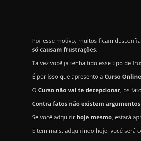
a
r
d
i
Por esse motivo, muitos ficam desconfi
n
só causam frustrações.
h
e
Talvez você já tenha tido esse tipo de fru
i
É por isso que apresento a
Curso Onlin
r
o
O
Curso
não vai te decepcionar
, os fa
n
Contra fatos não existem argumentos
a
i
Se você adquirir
hoje mesmo
, estará a
n
E tem mais, adquirindo hoje, você será
t
e