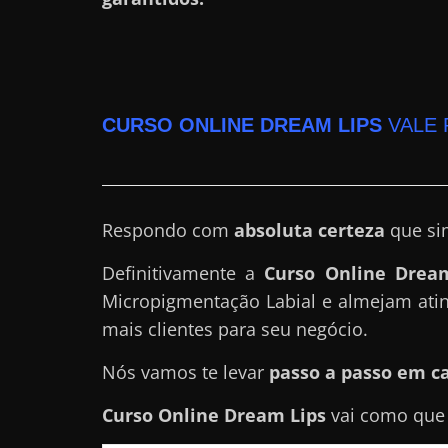
a
r
u
m
CURSO ONLINE DREAM LIPS
VALE 
d
i
n
h
Respondo com
absoluta certeza
que si
e
Definitivamente a
Curso Online Drea
i
Micropigmentação Labial e almejam ati
r
mais clientes para seu negócio.
o
e
Nós vamos te levar
passo a passo em c
x
Curso Online Dream Lips
vai como qu
t
r