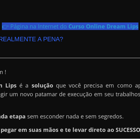
👉 Página na Internet do
Curso Online Dream Lips
REALMENTE A PENA?
m !
m Lips
é a
solução
que você precisa em como apr
ngir um novo patamar de execução em seu trabalhos
ada etapa
sem esconder nada e sem segredos.
e
pegar em suas mãos e te levar direto ao SUCESSO