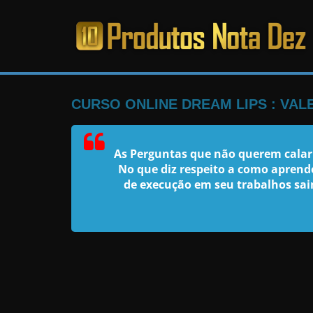
Pular
para
o
PRODUTOS
conteúdo
NOTA
CURSO ONLINE DREAM LIPS : VA
DEZ
As Perguntas que não querem calar
No que diz respeito a como aprend
C
de execução em seu trabalhos sai
a
n
s
a
d
o
d