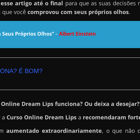
sse artigo até o final
para que as suas decisões 
s que você
comprovou com seus próprios olhos
.
 Seus Próprios Olhos”
–
Albert Einstein
IONA? É BOM?
 Online Dream Lips funciona? Ou deixa a desejar?
r a
Curso Online Dream Lips
a
recomendaram fort
tem
aumentado extraordinariamente
, o que não 