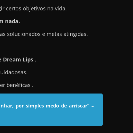
 certos objetivos na vida.
m nada.
s solucionados e metas atingidas.
e Dream Lips
.
cuidadosas.
r benéficas .
nhar, por simples medo de arriscar”
–