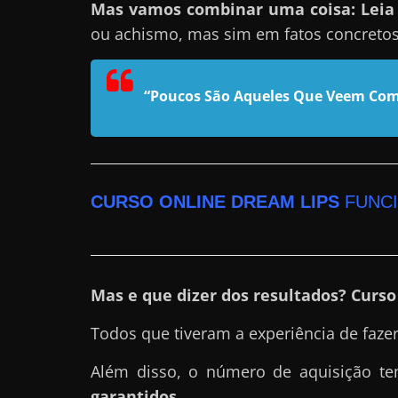
Mas vamos combinar uma coisa: Leia e
n
ou achismo, mas sim em fatos concreto
s
a
n
“Poucos São Aqueles Que Veem Com
d
o
e
m
CURSO ONLINE DREAM LIPS
FUNC
c
o
m
Mas e que dizer dos resultados? Curso
o
g
Todos que tiveram a experiência de faze
a
n
Além disso, o número de aquisição 
h
garantidos.