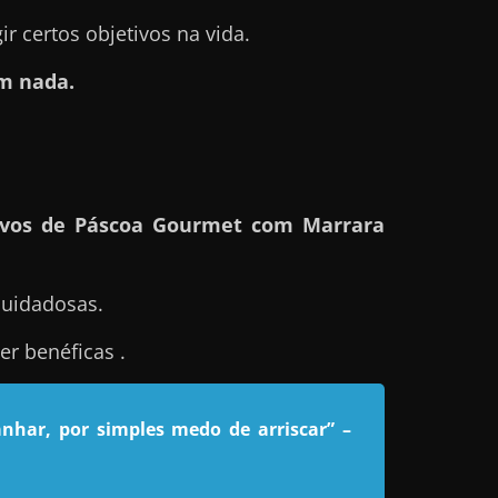
 certos objetivos na vida.
m nada.
vos de Páscoa Gourmet com Marrara
cuidadosas.
r benéficas .
nhar, por simples medo de arriscar”
–