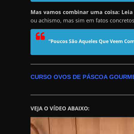
n
Mas vamos combinar uma coisa: Leia e
s
ou achismo, mas sim em fatos concreto
a
n
d
“Poucos São Aqueles Que Veem Com
o
e
m
c
CURSO OVOS DE PÁSCOA GOURM
o
m
o
g
VEJA O VÍDEO ABAIXO:
a
n
h