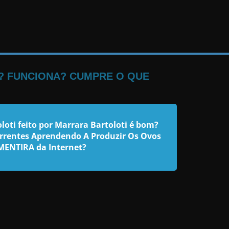
? FUNCIONA? CUMPRE O QUE
oti feito por
Marrara Bartoloti
é bom?
orrentes Aprendendo A Produzir Os Ovos
MENTIRA da Internet?