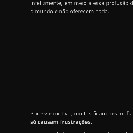
Infelizmente, em meio a essa profusão
r
o mundo e não oferecem nada.
n
e
t
?
M
a
s
c
o
m
o
?
Por esse motivo, muitos ficam desconfi
🤔
só causam frustrações.