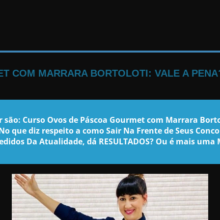
T COM MARRARA BORTOLOTI: VALE A PENA
 são: Curso Ovos de Páscoa Gourmet com Marrara Bortol
No que diz respeito a como Sair Na Frente de Seus Conc
Pedidos Da Atualidade, dá RESULTADOS? Ou é mais uma 