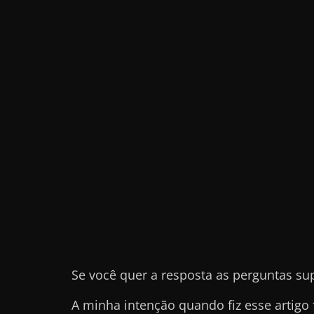
e
t
r
a
b
a
l
h
a
r
c
o
m
a
Se você quer a resposta as perguntas su
q
A minha intenção quando fiz esse artigo 
u