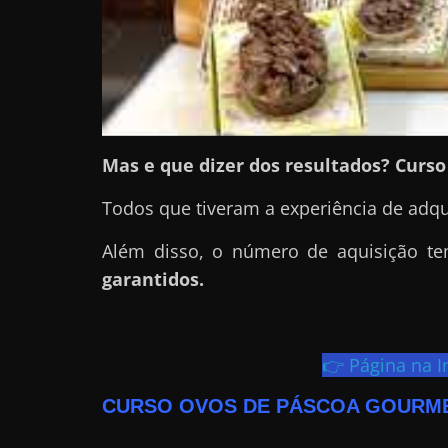
a
?
J
á
p
e
Mas e que dizer dos resultados? Curs
n
Todos que tiveram a experiência de adqu
s
o
Além disso, o número de aquisição 
u
garantidos.
e
m
g
👉 Página na I
a
CURSO OVOS DE PÁSCOA GOURM
n
h