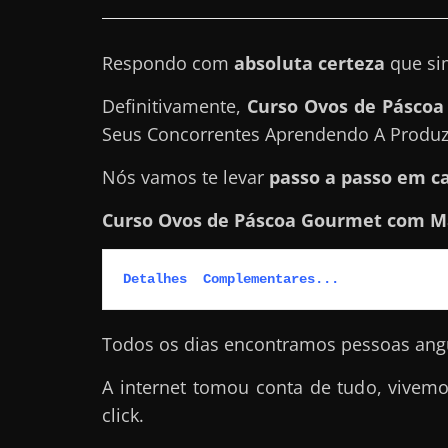
a
r
Respondo com
absoluta certeza
que si
d
Definitivamente,
Curso Ovos de Páscoa
i
Seus Concorrentes Aprendendo A Produz
n
h
Nós vamos te levar
passo a passo em c
e
Curso Ovos de Páscoa Gourmet com Ma
i
r
o
Detalhes  Complementares...
n
a
Todos os dias encontramos pessoas angu
i
A internet tomou conta de tudo, vivem
n
click.
t
e