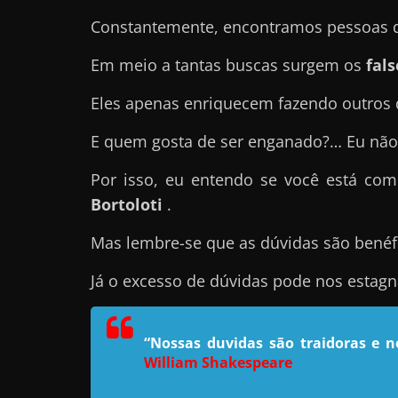
e
Constantemente, encontramos pessoas qu
l
Em meio a tantas buscas surgem os
fal
e
c
Eles apenas enriquecem fazendo outros 
h
E quem gosta de ser enganado?… Eu não
e
f
Por isso, eu entendo se você está co
e
Bortoloti
.
c
Mas lembre-se que as dúvidas são benéf
h
a
Já o excesso de dúvidas pode nos estag
t
o
“Nossas duvidas são traidoras e 
?
William Shakespeare
P
e