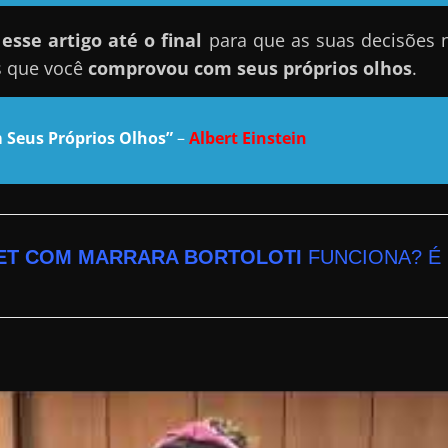
sse artigo até o final
para que as suas decisões 
s que você
comprovou com seus próprios olhos
.
 Seus Próprios Olhos”
–
Albert Einstein
ET COM MARRARA BORTOLOTI
FUNCIONA? É