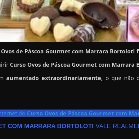
o Ovos de Páscoa Gourmet com Marrara Bortoloti f
irir
Curso Ovos de Páscoa Gourmet com Marrara B
tem
aumentado extraordinariamente
, o que não 
nternet do
Curso Ovos de Páscoa Gourmet com Marr
ET COM MARRARA BORTOLOTI
VALE REALME