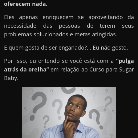
u
oferecem nada.
e
Eles apenas enriquecem se aproveitando da
l
necessidade das pessoas de terem seus
e
problemas solucionados e metas atingidas.
c
h
E quem gosta de ser enganado?… Eu não gosto.
e
Por isso, eu entendo se você está com a
“pulga
f
atrás da orelha”
em relação ao Curso para Sugar
e
Baby.
c
h
a
t
o
?
P