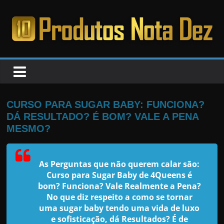
Pular
para
o
PRODUTOS
conteúdo
NOTA
DEZ
CURSO PARA SUGAR BABY: FUNCIONA?
DÁ RESULTADO? É BOM? VALE A PENA
C
MESMO?
a
n
As Perguntas que não querem calar são:
s
Curso para Sugar Baby de 4Queens é
a
bom? Funciona? Vale Realmente a Pena?
No que diz respeito a como se tornar
d
uma sugar baby tendo uma vida de luxo
o
e sofisticação, dá Resultados? É de