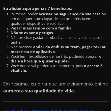
h
a
Eu alistei aqui apenas 7 benefícios:
Primeiro, poder
acessar na segurança da sua casa
ou
r
em qualquer outro lugar de sua preferência em
d
qualquer dispositivo eletrônico.
Passar
mais tempo com a família
.
i
Não se expor a perigos.
n
Não precisar gastar combustível de seu veículo, caso o
h
tenha.
Não precisar
andar de ônibus ou trem, pagar táxi ou
e
motorista de aplicativo
.
i
Você tem flexibilidade de horário, podendo acessar
o
dia e a hora que quiser e puder
.
r
Você nunca vai perder o treinamento, pois
o acesso é
o
vitalício
.
n
Em resumo, eu diria que um treinamento online
a
aumenta sua qualidade de vida
.
i
n
t