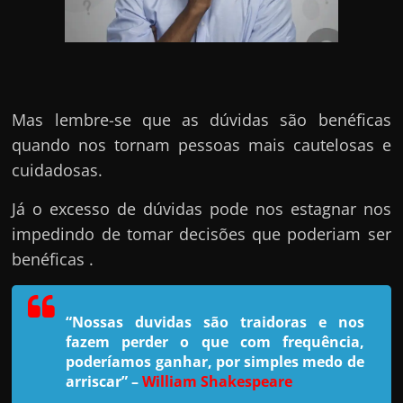
e
n
s
a
n
Mas lembre-se que as dúvidas são benéficas
d
quando nos tornam pessoas mais cautelosas e
o
cuidadosas.
e
m
Já o excesso de dúvidas pode nos estagnar nos
c
impedindo de tomar decisões que poderiam ser
o
benéficas .
m
o
“Nossas duvidas são traidoras e nos
g
fazem perder o que com frequência,
a
poderíamos ganhar, por simples medo de
n
arriscar”
–
William Shakespeare