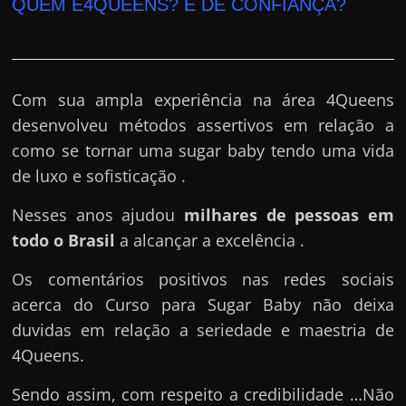
e
QUEM É4QUEENS? É DE CONFIANÇA?
r
n
e
Com sua ampla experiência na área 4Queens
t
desenvolveu métodos assertivos em relação a
?
como se tornar uma sugar baby tendo uma vida
M
de luxo e sofisticação .
a
s
Nesses anos ajudou
milhares de pessoas em
c
todo o Brasil
a alcançar a excelência .
o
Os comentários positivos nas redes sociais
m
acerca do Curso para Sugar Baby não deixa
o
duvidas em relação a seriedade e maestria de
?
4Queens.
🤔
Sendo assim, com respeito a credibilidade …Não