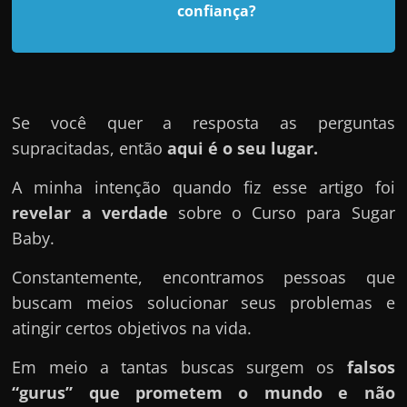
d
confiança?
e
t
r
a
Se você quer a resposta as perguntas
b
supracitadas, então
aqui é o seu lugar.
a
l
A minha intenção quando fiz esse artigo foi
h
revelar a verdade
sobre o Curso para Sugar
a
Baby.
r
Constantemente, encontramos pessoas que
c
buscam meios solucionar seus problemas e
o
atingir certos objetivos na vida.
m
a
Em meio a tantas buscas surgem os
falsos
q
“gurus” que prometem o mundo e não