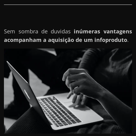
r
a
?
J
Sem sombra de duvidas
inúmeras vantagens
á
acompanham a aquisição de um infoproduto
.
p
e
n
s
o
u
e
m
g
a
n