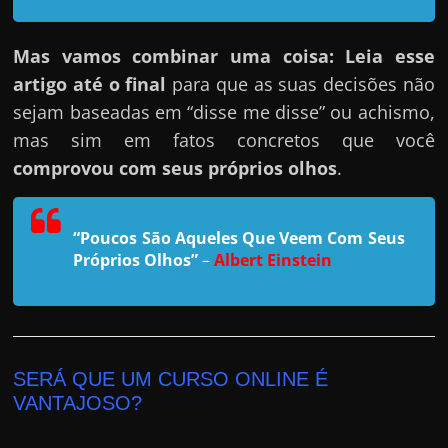
h
a
Mas vamos combinar uma coisa: Leia esse
r
artigo até o final
para que as suas decisões não
u
sejam baseadas em “disse me disse” ou achismo,
m
mas sim em fatos concretos que você
d
comprovou com seus próprios olhos
.
i
n
h
“Poucos São Aqueles Que Veem Com Seus
e
Próprios Olhos”
–
Albert Einstein
i
r
o
e
SERÁ QUE UM CURSO ONLINE É
x
VANTAJOSO?
t