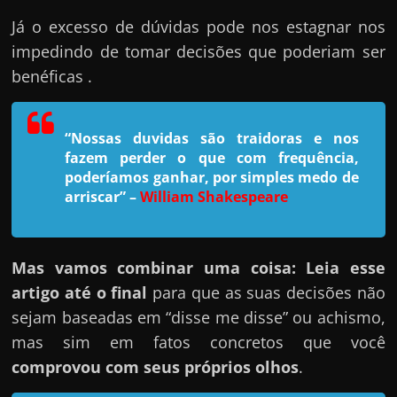
h
Já o excesso de dúvidas pode nos estagnar nos
a
impedindo de tomar decisões que poderiam ser
r
benéficas .
u
m
d
“Nossas duvidas são traidoras e nos
i
fazem perder o que com frequência,
n
poderíamos ganhar, por simples medo de
arriscar”
–
William Shakespeare
h
e
i
Mas vamos combinar uma coisa: Leia esse
r
artigo até o final
para que as suas decisões não
o
sejam baseadas em “disse me disse” ou achismo,
e
mas sim em fatos concretos que você
x
comprovou com seus próprios olhos
.
t