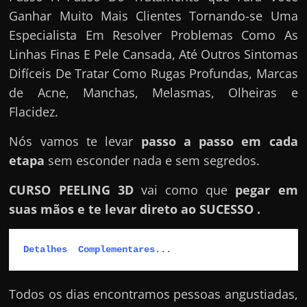
e
Ganhar Muito Mais Clientes Tornando-se Uma
r
Especialista Em Resolver Problemas Como As
n
Linhas Finas E Pele Cansada, Até Outros Sintomas
e
Difíceis De Tratar Como Rugas Profundas, Marcas
t
de Acne, Manchas, Melasmas, Olheiras e
?
Flacidez.
M
a
Nós vamos te levar
passo a passo em cada
s
etapa
sem esconder nada e sem segredos.
c
CURSO PEELING 3D
vai como que
pegar em
o
suas mãos e te levar direto ao SUCESSO .
m
o
?
Detalhes  Complementares...
🤔
Todos os dias encontramos pessoas angustiadas,