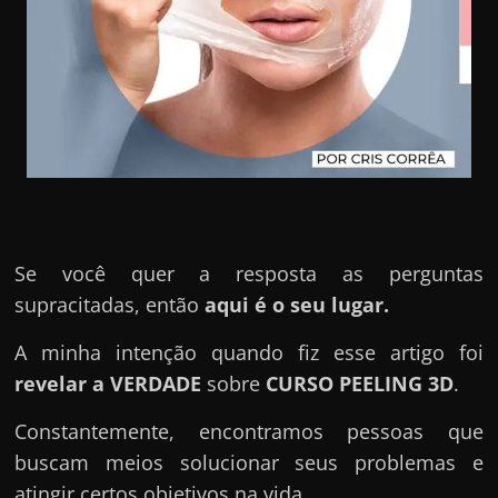
u
e
l
e
c
h
e
f
e
Se você quer a resposta as perguntas
c
supracitadas, então
aqui é o seu lugar.
h
a
A minha intenção quando fiz esse artigo foi
t
revelar a VERDADE
sobre
CURSO PEELING 3D
.
o
Constantemente, encontramos pessoas que
?
buscam meios solucionar seus problemas e
P
atingir certos objetivos na vida.