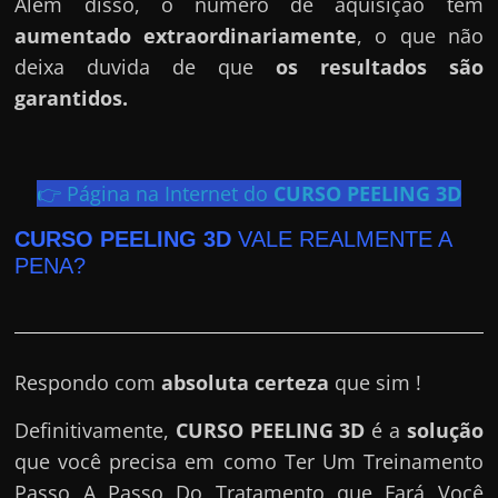
h
Além disso, o número de aquisição tem
a
aumentado extraordinariamente
, o que não
r
deixa duvida de que
os resultados são
d
garantidos.
i
n
h
👉 Página na Internet do
CURSO PEELING 3D
e
CURSO PEELING 3D
VALE REALMENTE A
i
PENA?
r
o
n
a
Respondo com
absoluta certeza
que sim !
i
Definitivamente,
CURSO PEELING 3D
é a
solução
n
que você precisa em como Ter Um Treinamento
t
Passo A Passo Do Tratamento que Fará Você