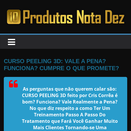
Pular
para
o
PRODUTOS
conteúdo
NOTA
DEZ
CURSO PEELING 3D: VALE A PENA?
FUNCIONA? CUMPRE O QUE PROMETE?
C
a
As perguntas que não querem calar são:
n
CURSO PEELING 3D feito por
Cris Corrêa
é
s
bom? Funciona? Vale Realmente a Pena?
a
No que diz respeito a como Ter Um
Treinamento Passo A Passo Do
d
Tratamento que Fará Você Ganhar Muito
o
Mais Clientes Tornando-se Uma