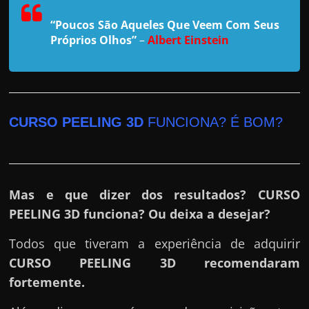
r
a
“Poucos São Aqueles Que Veem Com Seus
?
Próprios Olhos”
–
Albert Einstein
J
á
p
e
CURSO PEELING 3D
FUNCIONA? É BOM?
n
s
o
Mas e que dizer dos resultados? CURSO
u
PEELING 3D funciona? Ou deixa a desejar?
e
m
Todos que tiveram a experiência de adquirir
g
CURSO PEELING 3D
recomendaram
a
fortemente.
n