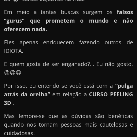
e
n
Em meio a tantas buscas surgem os
falsos
s
“gurus” que prometem o mundo e não
a
oferecem nada.
n
Eles apenas enriquecem fazendo outros de
d
IDIOTA.
o
e
E quem gosta de ser enganado?… Eu não gosto.
m
😡😡😡
c
Por isso, eu entendo se você está com a
“pulga
o
atrás da orelha”
em relação a
CURSO PEELING
m
3D
.
o
g
Mas lembre-se que as dúvidas são benéficas
a
quando nos tornam pessoas mais cautelosas e
n
cuidadosas.