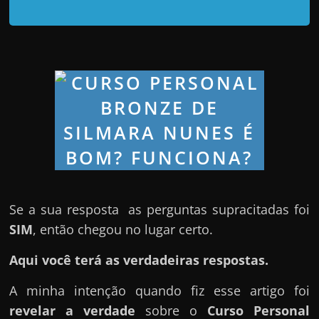
d
e
t
r
a
b
a
l
h
a
r
Se a sua resposta as perguntas supracitadas foi
c
SIM
, então chegou no lugar certo.
o
Aqui você terá as verdadeiras respostas.
m
a
A minha intenção quando fiz esse artigo foi
q
revelar a verdade
sobre o
Curso Personal