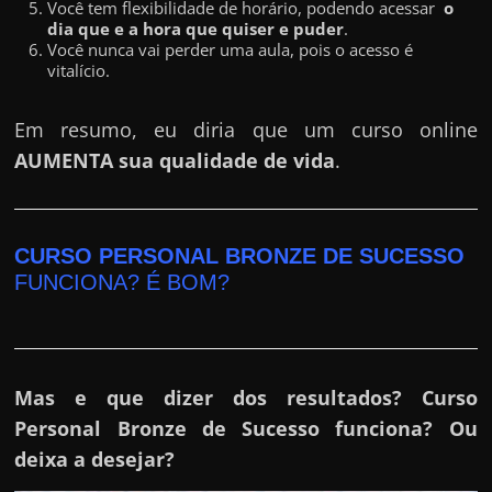
h
Você tem flexibilidade de horário, podendo acessar
o
dia que e a hora que quiser e puder
.
a
Você nunca vai perder uma aula, pois o acesso é
r
vitalício.
d
i
Em resumo, eu diria que um curso online
n
AUMENTA sua qualidade de vida
.
h
e
i
CURSO PERSONAL BRONZE DE SUCESSO
r
FUNCIONA? É BOM?
o
n
a
Mas e que dizer dos resultados? Curso
i
Personal Bronze de Sucesso funciona? Ou
n
deixa a desejar?
t