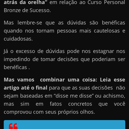
e
atrás da orelha”
em relação ao Curso Personal
n
Bronze de Sucesso.
s
Mas lembre-se que as dúvidas são benéficas
a
quando nos tornam pessoas mais cautelosas e
n
cuidadosas.
d
o
Já o excesso de dúvidas pode nos estagnar nos
e
impedindo de tomar decisões que poderiam ser
m
benéficas .
c
Mas vamos combinar uma coisa: Leia esse
o
artigo até o final
para que as suas decisões não
m
sejam baseadas em “disse me disse” ou achismo,
o
mas sim em fatos concretos que você
g
comprovou com seus próprios olhos.
a
n