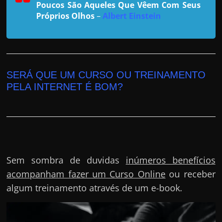
h
Poucos São Aqueles Que Vêem Com Seus
a
Próprios Olhos
–
Albert Einstein
r
u
m
d
SERÁ QUE UM CURSO OU TREINAMENTO
i
PELA INTERNET É BOM?
n
h
e
i
r
Sem sombra de duvidas
inúmeros benefícios
o
acompanham fazer um Curso Online
ou receber
e
algum treinamento através de um e-book.
x
t