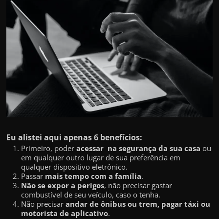
r
a
?
J
á
p
e
n
s
o
Eu alistei aqui apenas 6 benefícios:
u
Primeiro, poder
acessar na segurança da sua casa
ou
e
em qualquer outro lugar de sua preferência em
m
qualquer dispositivo eletrônico.
Passar
mais tempo com a família
.
g
Não se expor a perigos
, não precisar gastar
a
combustível de seu veículo, caso o tenha.
Não precisar
andar de ônibus ou trem, pagar táxi ou
n
motorista de aplicativo
.