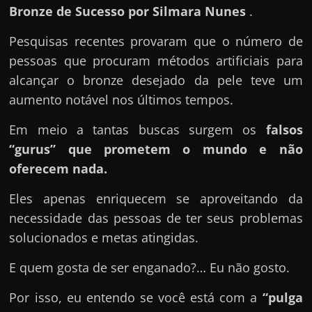
u
Bronze de Sucesso por Silmara Nunes
.
e
Pesquisas recentes provaram que o número de
l
pessoas que procuram métodos artificiais para
e
alcançar o bronze desejado da pele teve um
c
aumento notável nos últimos tempos.
h
e
Em meio a tantas buscas surgem os
falsos
f
“gurus” que prometem o mundo e não
e
oferecem nada.
c
h
Eles apenas enriquecem se aproveitando da
a
necessidade das pessoas de ter seus problemas
t
solucionados e metas atingidas.
o
E quem gosta de ser enganado?… Eu não gosto.
?
P
Por isso, eu entendo se você está com a
“pulga