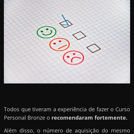
e
r
n
e
t
?
M
a
s
c
o
m
o
Todos que tiveram a experiência de fazer o Curso
?
Personal Bronze o
recomendaram fortemente.
🤔
Além disso, o número de aquisição do mesmo