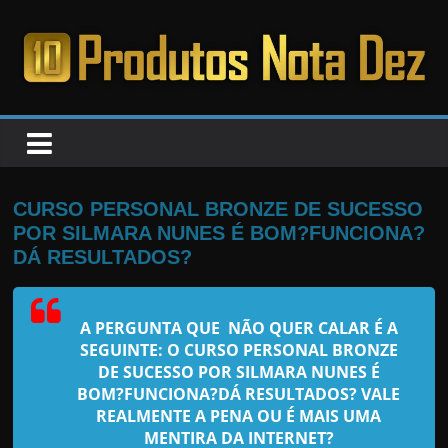
Pular
para
o
PRODUTOS
conteúdo
NOTA
DEZ
CURSO PERSONAL BRONZE DE SUCESSO
POR SILMARA NUNES É BOM?FUNCIONA?
C
DÁ RESULTADOS?
a
n
A PERGUNTA QUE NÃO QUER CALAR É A
s
SEGUINTE: O CURSO PERSONAL BRONZE
a
DE SUCESSO POR SILMARA NUNES É
BOM?FUNCIONA?DÁ RESULTADOS? VALE
d
REALMENTE A PENA OU É MAIS UMA
o
MENTIRA DA INTERNET?