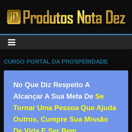
Pular
para
o
PRODUTOS
conteúdo
NOTA
DEZ
CURSO PORTAL DA PROSPERIDADE
C
a
No Que Diz Respeito A
n
Alcançar A Sua Meta De
Se
s
Tornar Uma Pessoa Que Ajuda
a
d
Outros, Cumpre Sua Missão
o
De Vida E Ser Bem