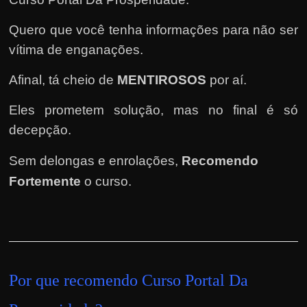
e
n
Quero que você tenha informações para não ser
s
vítima de enganações.
a
n
Afinal, tá cheio de
MENTIROSOS
por aí.
d
Eles prometem solução, mas no final é só
o
decepção.
e
m
Sem delongas e enrolações,
Recomendo
c
Fortemente
o curso
.
o
m
o
g
a
Por que recomendo Curso Portal Da
n