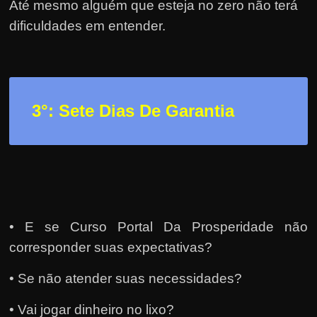
h
Até mesmo alguém que esteja no zero não terá
a
dificuldades em entender.
r
d
i
n
3
°: Sete Dias De Garantia
h
e
i
r
o
n
• E se Curso Portal Da Prosperidade não
a
corresponder suas expectativas?
i
• Se não atender suas necessidades?
n
t
• Vai jogar dinheiro no lixo?