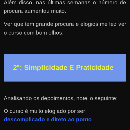
r
Além disso, nas últimas semanas o número de
a
procura aumentou muito.
?
Ver que tem grande procura e elogios me fez ver
J
o curso com bom olhos.
á
p
e
n
s
2
°: Simplicidade E Praticidade
o
u
e
m
Analisando os depoimentos, notei o seguinte:
g
O curso é muito elogiado por ser
a
descomplicado e direto ao ponto
.
n