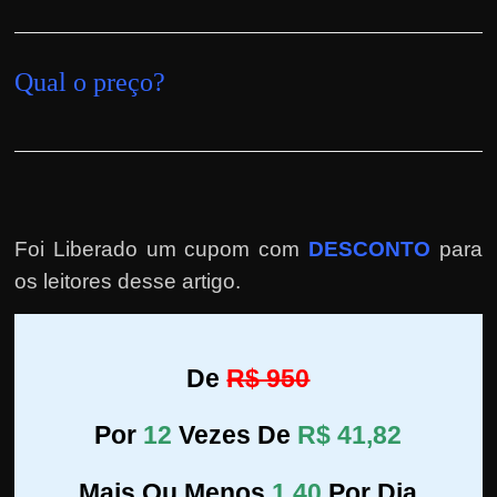
Qual o preço?
Foi Liberado um cupom com
DESCONTO
para
os leitores desse artigo.
De
R$ 950
Por
12
Vezes De
R$ 41,82
Mais Ou Menos
1,40
Por Dia