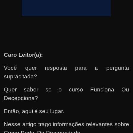
u
e
l
e
c
h
e
Caro Leitor(a):
f
e
Você quer resposta para a pergunta
c
supracitada?
h
Quer saber se o curso Funciona Ou
a
Decepciona?
t
o
Então, aqui é seu lugar.
?
Nesse artigo trago informações relevantes sobre
P
Curso Portal Da Prosperidade.