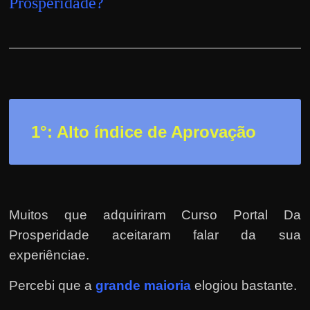
Prosperidade
?
h
a
r
u
m
d
i
1°: Alto índice de Aprovação
n
h
e
i
r
Muitos que adquiriram Curso Portal Da
o
Prosperidade aceitaram falar da sua
e
experiênciae.
x
Percebi que a
grande maioria
elogiou bastante.
t