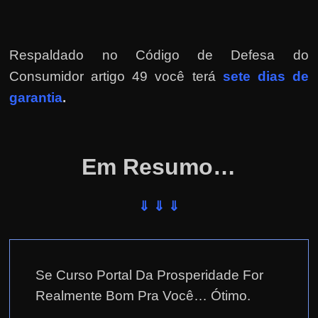
e
r
n
Respaldado no
Código de Defesa do
e
Consumidor artigo 49 você terá
sete dias de
t
garantia
.
?
M
a
s
Em Resumo…
c
o
⇓ ⇓ ⇓
m
o
?
Se Curso Portal Da Prosperidade For
🤔
Realmente Bom Pra Você… Ótimo.