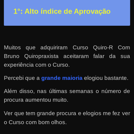
r
a
1°: Alto índice de Aprovação
?
J
á
p
Muitos que adquiriram Curso Quiro-R Com
e
Bruno Quiropraxista aceitaram falar da sua
n
experiência com o Curso.
s
o
Percebi que a
grande maioria
elogiou bastante.
u
Além disso, nas últimas semanas o número de
e
procura aumentou muito.
m
g
Ver que tem grande procura e elogios me fez ver
a
o Curso com bom olhos.
n