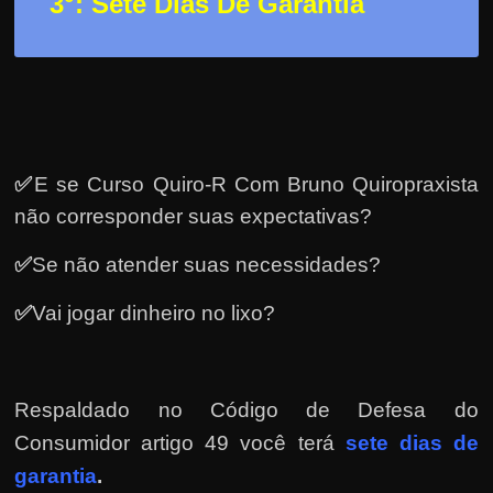
3
°: Sete Dias De Garantia
e
r
n
e
t
?
✅
E se Curso Quiro-R Com Bruno Quiropraxista
M
não corresponder suas expectativas?
a
s
✅
Se não atender suas necessidades?
c
o
✅
Vai jogar dinheiro no lixo?
m
o
?
Respaldado no
Código de Defesa do
🤔
Consumidor artigo 49 você terá
sete dias de
garantia
.