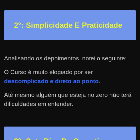
h
a
r
2
°: Simplicidade E Praticidade
d
i
n
h
Analisando os depoimentos, notei o seguinte:
e
i
O Curso é muito elogiado por ser
r
descomplicado e direto ao ponto
.
o
Até mesmo alguém que esteja no zero não terá
n
dificuldades em entender.
a
i
n
t