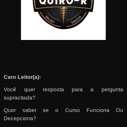
u
e
l
e
c
h
e
f
e
c
Caro Leitor(a):
h
a
Você quer resposta para a pergunta
t
supracitada?
o
Quer saber se o Curso Funciona Ou
?
Decepciona?
P