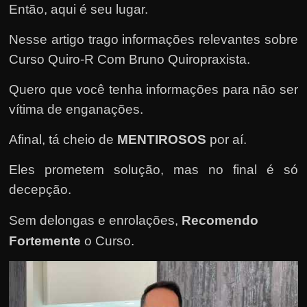
e
Então, aqui é seu lugar.
n
Nesse artigo trago informações relevantes sobre
s
a
Curso Quiro-R Com Bruno Quiropraxista.
n
Quero que você tenha informações para não ser
d
vítima de enganações.
o
e
Afinal, tá cheio de
MENTIROSOS
por aí.
m
Eles prometem solução, mas no final é só
c
decepção.
o
m
Sem delongas e enrolações,
Recomendo
o
Fortemente
o Curso
.
g
a
n