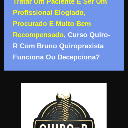
Tratar Um Paciente E Ser Um
d
e
Profissional Elogiado,
t
Procurado E Muito Bem
r
a
Recompensado
, Curso Quiro-
b
R Com Bruno Quiropraxista
a
Funciona Ou Decepciona?
l
h
a
r
c
o
m
a
q