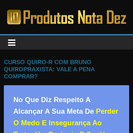
Pular
para
o
PRODUTOS
conteúdo
NOTA
DEZ
CURSO QUIRO-R COM BRUNO
QUIROPRAXISTA: VALE A PENA
C
COMPRAR?
a
n
No Que Diz Respeito A
s
a
Alcançar A Sua Meta De
Perder
d
O Medo E Insegurança Ao
o