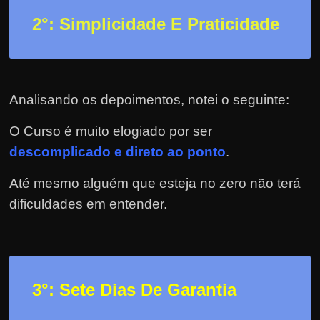
e
r
2
°: Simplicidade E Praticidade
n
e
t
Analisando os depoimentos, notei o seguinte:
?
M
O Curso é muito elogiado por ser
a
descomplicado e direto ao ponto
.
s
c
Até mesmo alguém que esteja no zero não terá
o
dificuldades em entender.
m
o
?
🤔
3
°: Sete Dias De Garantia