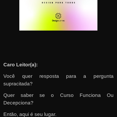
u
e
l
e
c
h
e
f
e
Caro Leitor(a):
c
h
Você quer resposta para a pergunta
a
supracitada?
t
Quer saber se o Curso Funciona Ou
o
Decepciona?
?
P
Então, aqui é seu lugar.