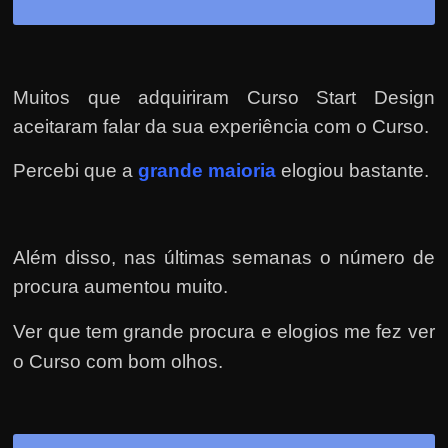
h
a
r
d
Muitos que adquiriram Curso Start Design
i
aceitaram falar da sua experiência com o Curso.
n
h
Percebi que a
grande maioria
elogiou bastante.
e
i
r
Além disso, nas últimas semanas o número de
o
procura aumentou muito.
n
Ver que tem grande procura e elogios me fez ver
a
o Curso com bom olhos.
i
n
t