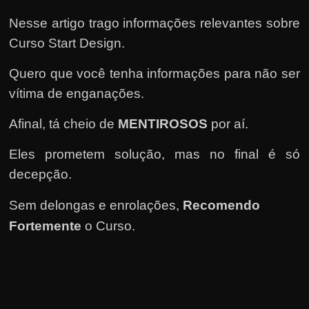
e
n
Nesse artigo trago informações relevantes sobre
s
Curso Start Design.
a
Quero que você tenha informações para não ser
n
vítima de enganações.
d
o
Afinal, tá cheio de
MENTIROSOS
por aí.
e
Eles prometem solução, mas no final é só
m
decepção.
c
o
Sem delongas e enrolações,
Recomendo
m
Fortemente
o Curso
.
o
g
a
n