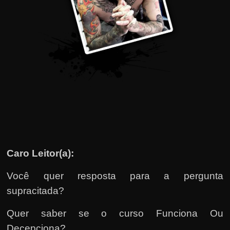
u
e
l
e
c
h
e
f
e
c
h
Caro Leitor(a):
a
t
Você quer resposta para a pergunta
o
supracitada?
?
Quer saber se o curso Funciona Ou
P
Decepciona?