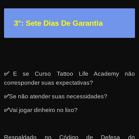
e
r
n
3
°: Sete Dias De Garantia
e
t
?
M
a
s
✅
E se Curso Tattoo Life Academy não
c
corresponder suas expectativas?
o
m
✅
Se não atender suas necessidades?
o
✅
Vai jogar dinheiro no lixo?
?
🤔
Respaldado no
Código de Defesa do