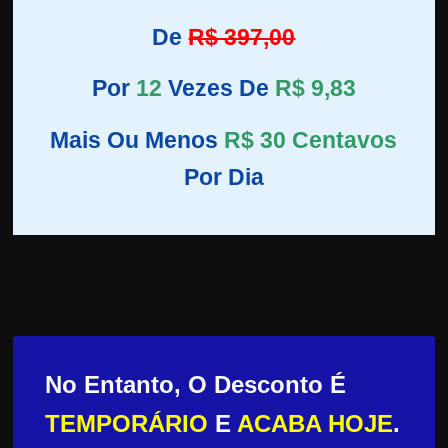
De
R$ 397,00
Por
12
Vezes De
R$ 9,83
Mais Ou Menos
R$ 30 Centavos
Por Dia
No Entanto, O Desconto É
TEMPORÁRIO
E
ACABA HOJE
.