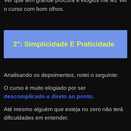
Ver que tem grande procura e elogios me fez ver
h
a
o curso com bom olhos.
r
d
i
n
2
°: Simplicidade E Praticidade
h
e
i
r
Analisando os depoimentos, notei o seguinte:
o
O curso é muito elogiado por ser
n
descomplicado e direto ao ponto
.
a
i
Até mesmo alguém que esteja no zero não terá
n
dificuldades em entender.
t