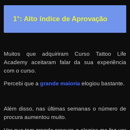
r
a
?
1°: Alto índice de Aprovação
J
á
p
e
Muitos que adquiriram Curso Tattoo Life
n
Academy aceitaram falar da sua experiência
s
com o curso.
o
u
Percebi que a
grande maioria
elogiou bastante.
e
m
g
Além disso, nas últimas semanas o número de
a
procura aumentou muito.
n