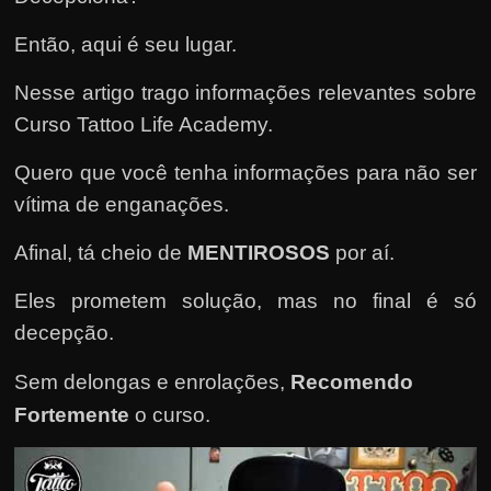
e
n
Então, aqui é seu lugar.
s
Nesse artigo trago informações relevantes sobre
a
Curso Tattoo Life Academy.
n
d
Quero que você tenha informações para não ser
o
vítima de enganações.
e
m
Afinal, tá cheio de
MENTIROSOS
por aí.
c
Eles prometem solução, mas no final é só
o
decepção.
m
o
Sem delongas e enrolações,
Recomendo
g
Fortemente
o curso
.
a
n