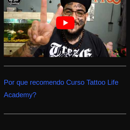
h
a
r
u
m
d
i
n
h
e
Por que recomendo Curso Tattoo Life
i
r
Academy
?
o
e
x
t