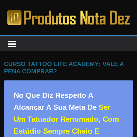
Pular
para
o
PRODUTOS
conteúdo
NOTA
DEZ
CURSO TATTOO LIFE ACADEMY: VALE A
PENA COMPRAR?
C
a
No Que Diz Respeito A
n
s
Alcançar A Sua Meta De
Ser
a
Um Tatuador Renomado, Com
d
o
Estúdio Sempre Cheio E