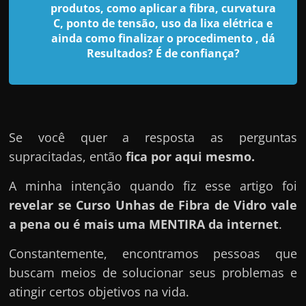
d
produtos, como aplicar a fibra, curvatura
e
C, ponto de tensão, uso da lixa elétrica e
ainda como finalizar o procedimento , dá
t
Resultados? É de confiança?
r
a
b
a
l
Se você quer a resposta as perguntas
h
supracitadas, então
fica por aqui mesmo.
a
A minha intenção quando fiz esse artigo foi
r
revelar se Curso Unhas de Fibra de Vidro vale
c
a pena ou é mais uma MENTIRA da internet
.
o
m
Constantemente, encontramos pessoas que
a
buscam meios de solucionar seus problemas e
q
atingir certos objetivos na vida.