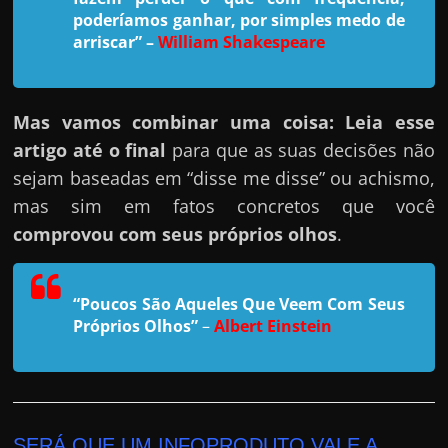
h
poderíamos ganhar, por simples medo de
a
arriscar”
–
William Shakespeare
r
u
m
Mas vamos combinar uma coisa: Leia esse
d
artigo até o final
para que as suas decisões não
i
sejam baseadas em “disse me disse” ou achismo,
n
mas sim em fatos concretos que você
h
comprovou com seus próprios olhos
.
e
i
“Poucos São Aqueles Que Veem Com Seus
r
Próprios Olhos”
–
Albert Einstein
o
e
x
t
SERÁ QUE UM INFOPRODUTO VALE A