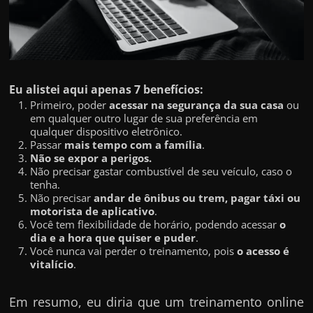
h
a
r
d
i
Eu alistei aqui apenas 7 benefícios:
n
Primeiro, poder
acessar na segurança da sua casa
ou
em qualquer outro lugar de sua preferência em
h
qualquer dispositivo eletrônico.
e
Passar
mais tempo com a família
.
i
Não se expor a perigos.
Não precisar gastar combustível de seu veículo, caso o
r
tenha.
o
Não precisar
andar de ônibus ou trem, pagar táxi ou
motorista de aplicativo
.
n
Você tem flexibilidade de horário, podendo acessar
o
a
dia e a hora que quiser e puder
.
Você nunca vai perder o treinamento, pois
o acesso é
i
vitalício
.
n
t
Em resumo, eu diria que um treinamento online