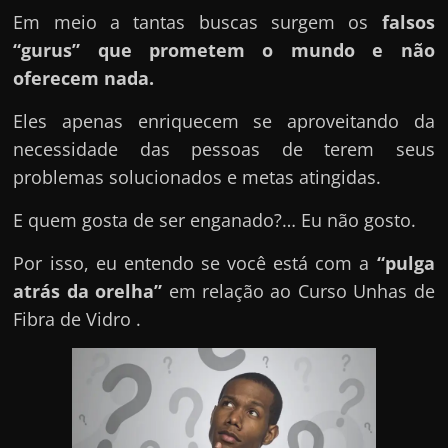
u
Em meio a tantas buscas surgem os
falsos
e
“gurus” que prometem o mundo e não
l
oferecem nada.
e
c
Eles apenas enriquecem se aproveitando da
h
necessidade das pessoas de terem seus
e
problemas solucionados e metas atingidas.
f
E quem gosta de ser enganado?… Eu não gosto.
e
c
Por isso, eu entendo se você está com a
“pulga
h
atrás da orelha”
em relação ao Curso Unhas de
a
Fibra de Vidro .
t
o
?
P