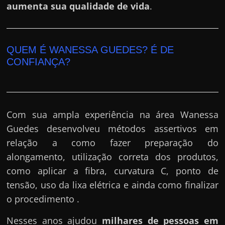
e
aumenta sua qualidade de vida
.
r
n
e
QUEM É WANESSA GUEDES? É DE
t
CONFIANÇA?
?
M
a
s
Com sua ampla experiência na área Wanessa
c
Guedes desenvolveu métodos assertivos em
o
relação a como fazer preparação do
m
alongamento, utilização correta dos produtos,
o
como aplicar a fibra, curvatura C, ponto de
?
tensão, uso da lixa elétrica e ainda como finalizar
🤔
o procedimento .
Nesses anos ajudou
milhares de pessoas em