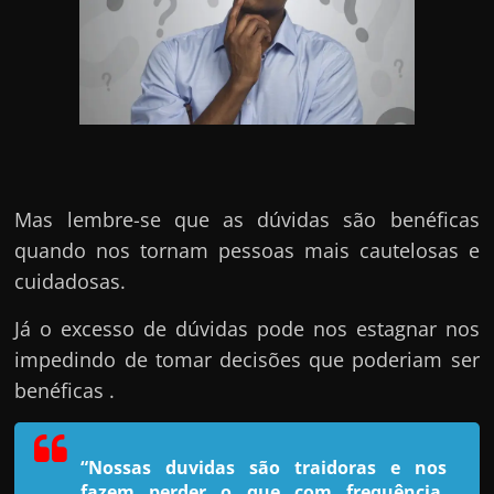
e
n
s
a
n
d
o
Mas lembre-se que as dúvidas são benéficas
e
quando nos tornam pessoas mais cautelosas e
m
cuidadosas.
c
o
Já o excesso de dúvidas pode nos estagnar nos
m
impedindo de tomar decisões que poderiam ser
o
benéficas .
g
a
n
“Nossas duvidas são traidoras e nos
fazem perder o que com frequência,