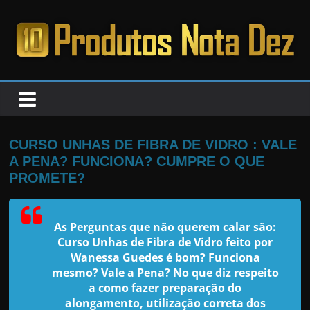
Pular
para
o
PRODUTOS
conteúdo
NOTA
DEZ
CURSO UNHAS DE FIBRA DE VIDRO : VALE
A PENA? FUNCIONA? CUMPRE O QUE
C
PROMETE?
a
n
As Perguntas que não querem calar são:
s
Curso Unhas de Fibra de Vidro feito por
a
Wanessa Guedes é bom? Funciona
mesmo? Vale a Pena? No que diz respeito
d
a como fazer preparação do
o
alongamento, utilização correta dos