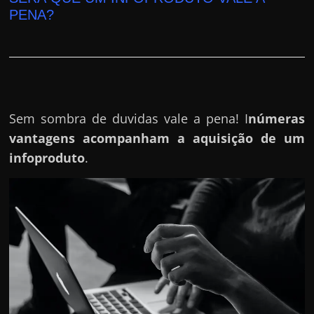
r
PENA?
a
?
J
á
p
Sem sombra de duvidas vale a pena! I
númeras
e
vantagens acompanham a aquisição de um
n
infoproduto
.
s
o
u
e
m
g
a
n