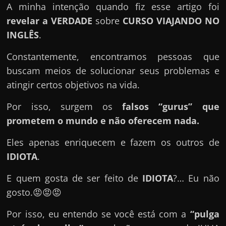
e
A minha intenção quando fiz esse artigo foi
n
revelar a VERDADE
sobre
CURSO VIAJANDO NO
s
INGLÊS
.
a
Constantemente, encontramos pessoas que
n
buscam meios de solucionar seus problemas e
d
atingir certos objetivos na vida.
o
e
Por isso, surgem os
falsos “gurus” que
m
prometem o mundo e não oferecem nada.
c
Eles apenas enriquecem e fazem os outros de
o
IDIOTA
.
m
o
E quem gosta de ser feito de
IDIOTA
?… Eu não
g
gosto.😡😡😡
a
n
Por isso, eu entendo se você está com a
“pulga