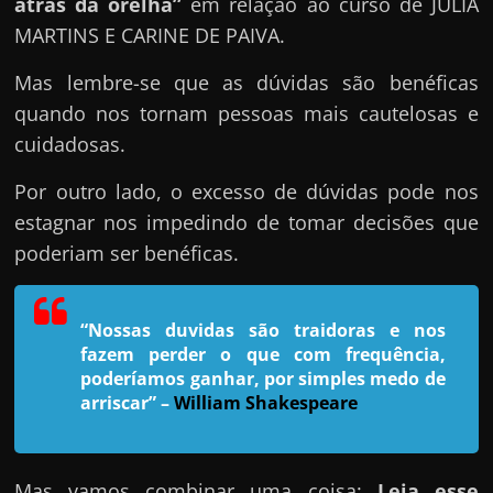
h
atrás da orelha”
em relação ao curso de JULIA
a
MARTINS E CARINE DE PAIVA.
r
Mas lembre-se que as dúvidas são benéficas
u
quando nos tornam pessoas mais cautelosas e
m
cuidadosas.
d
i
Por outro lado, o excesso de dúvidas pode nos
n
estagnar nos impedindo de tomar decisões que
h
poderiam ser benéficas.
e
i
“Nossas duvidas são traidoras e nos
r
fazem perder o que com frequência,
o
poderíamos ganhar, por simples medo de
e
arriscar”
–
William Shakespeare
x
t
Mas vamos combinar uma coisa:
Leia esse