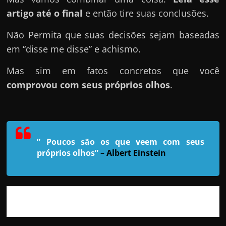
r
artigo até o final
e então tire suas conclusões.
a
?
Não Permita que suas decisões sejam baseadas
J
em “disse me disse” e achismo.
á
Mas sim em fatos concretos que você
p
comprovou com seus próprios olhos
.
e
n
s
o
” Poucos são os que veem com seus
u
próprios olhos”
–
Albert Einstein
e
m
g
a
n