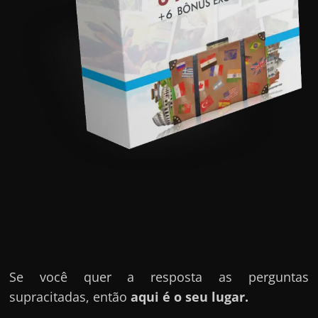
u
e
l
e
c
h
e
f
e
c
h
a
t
o
Se você quer a resposta as perguntas
?
supracitadas, então
aqui é o seu lugar.
P