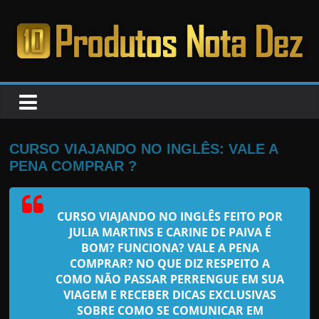
Pular
para
o
PRODUTOS
conteúdo
NOTA
DEZ
CURSO VIAJANDO NO INGLÊS: VALE A
PENA COMPRAR ?
C
a
CURSO VIAJANDO NO INGLÊS FEITO POR
n
JULIA MARTINS E CARINE DE PAIVA
É
s
BOM? FUNCIONA? VALE A PENA
a
COMPRAR? NO QUE DIZ RESPEITO A
COMO NÃO PASSAR PERRENGUE EM SUA
d
VIAGEM E RECEBER DICAS EXCLUSIVAS
o
SOBRE COMO SE COMUNICAR EM