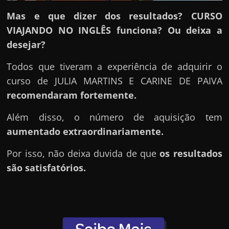
e
r
Mas e que dizer dos resultados? CURSO
n
VIAJANDO NO INGLÊS funciona? Ou deixa a
e
desejar?
t
Todos que tiveram a experiência de adquirir o
?
curso de JULIA MARTINS E CARINE DE PAIVA
M
recomendaram fortemente.
a
s
Além disso, o número de aquisição tem
c
aumentado extraordinariamente.
o
Por isso, não deixa duvida de que
os resultados
m
são satisfatórios.
o
?
🤔