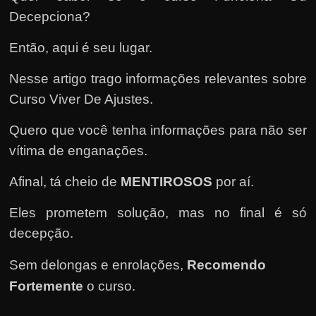
e
Decepciona?
n
s
Então, aqui é seu lugar.
a
Nesse artigo trago informações relevantes sobre
n
Curso Viver De Ajustes.
d
o
Quero que você tenha informações para não ser
e
vítima de enganações.
m
c
Afinal, tá cheio de
MENTIROSOS
por aí.
o
Eles prometem solução, mas no final é só
m
decepção.
o
g
Sem delongas e enrolações,
Recomendo
a
Fortemente
o curso
.
n