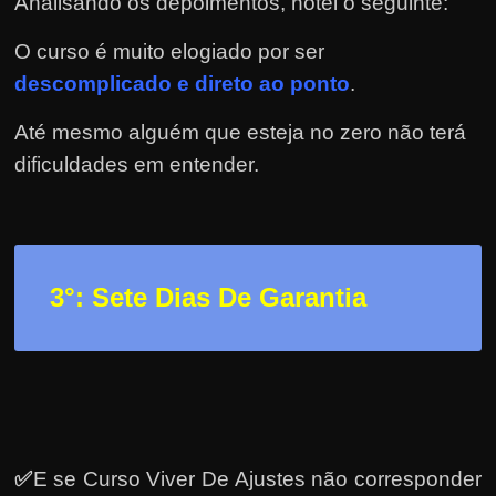
h
Analisando os depoimentos, notei o seguinte:
a
O curso é muito elogiado por ser
r
descomplicado e direto ao ponto
.
d
i
Até mesmo alguém que esteja no zero não terá
n
dificuldades em entender.
h
e
i
r
3
°: Sete Dias De Garantia
o
n
a
i
n
t
✅
E se Curso Viver De Ajustes não corresponder