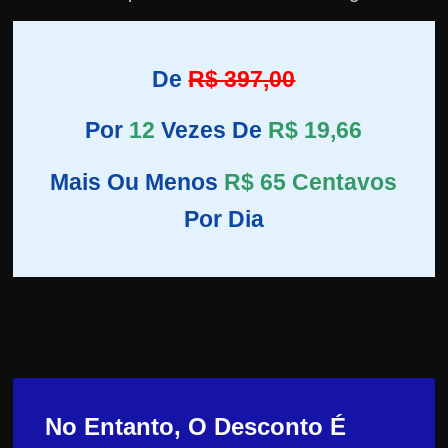
De
R$ 397,00
Por
12
Vezes De
R$ 19,66
Mais Ou Menos
R$ 65 Centavos
Por Dia
No Entanto, O Desconto É