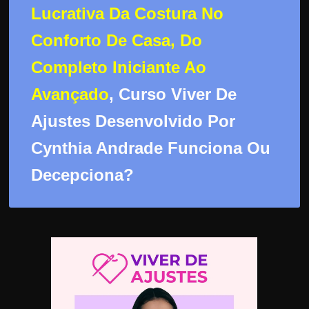
d
Lucrativa Da Costura No
e
Conforto De Casa, Do
t
r
Completo Iniciante Ao
a
Avançado
, Curso Viver De
b
a
Ajustes Desenvolvido Por
l
Cynthia Andrade Funciona Ou
h
Decepciona?
a
r
c
o
m
a
q