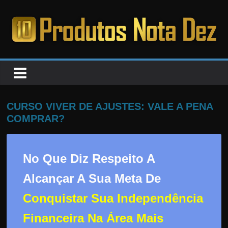
Pular
para
o
PRODUTOS
conteúdo
NOTA
DEZ
CURSO VIVER DE AJUSTES: VALE A PENA
COMPRAR?
C
a
No Que Diz Respeito A
n
s
Alcançar A Sua Meta De
a
Conquistar Sua Independência
d
o
Financeira Na Área Mais