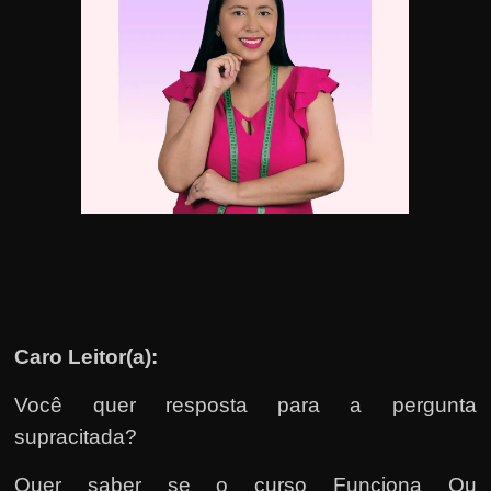
u
e
l
e
c
h
e
f
e
c
h
a
Caro Leitor(a):
t
o
Você quer resposta para a pergunta
?
supracitada?
P
Quer saber se o curso Funciona Ou