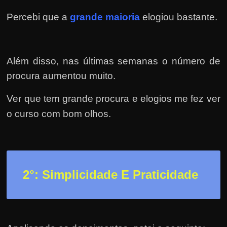
r
a
Percebi que a
grande maioria
elogiou bastante.
?
J
á
Além disso, nas últimas semanas o número de
p
procura aumentou muito.
e
Ver que tem grande procura e elogios me fez ver
n
o curso com bom olhos.
s
o
u
e
m
2
°: Simplicidade E Praticidade
g
a
n