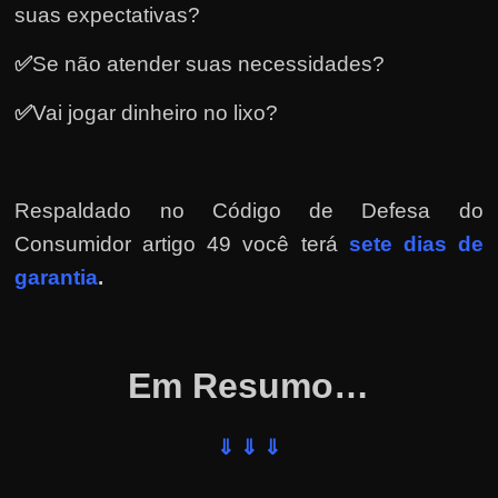
e
suas expectativas?
r
✅
Se não atender suas necessidades?
n
e
✅
Vai jogar dinheiro no lixo?
t
?
M
Respaldado no
Código de Defesa do
a
Consumidor artigo 49 você terá
sete dias de
s
garantia
.
c
o
m
o
Em Resumo…
?
🤔
⇓ ⇓ ⇓