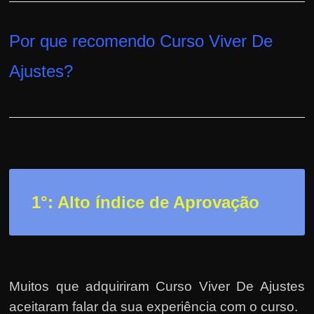
h
a
Por que recomendo Curso Viver De
r
u
Ajustes
?
m
d
i
n
h
e
i
1°: Alto índice de Aprovação
r
o
e
x
Muitos que adquiriram Curso Viver De Ajustes
t
aceitaram falar da sua experiência com o curso.