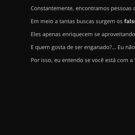
e
Constantemente, encontramos pessoas qu
t
Em meio a tantas buscas surgem os
fal
r
a
Eles apenas enriquecem se aproveitando
b
E quem gosta de ser enganado?… Eu não
a
l
Por isso, eu entendo se você está com a
h
a
r
c
o
m
a
q
u