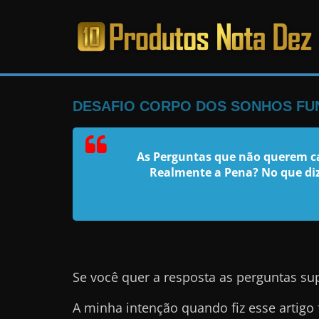
Pular
para
o
PRODUTOS
conteúdo
NOTA
DESAFIO CORPO DOS SONHOS FUN
DEZ
As Perguntas que não querem ca
Realmente a Pena? No que diz
C
a
n
s
a
d
Se você quer a resposta as perguntas su
o
A minha intenção quando fiz esse artigo 
d