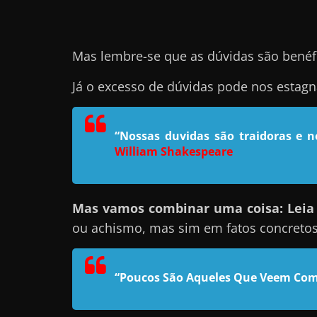
e
l
Mas lembre-se que as dúvidas são benéf
e
c
Já o excesso de dúvidas pode nos estag
h
e
f
“Nossas duvidas são traidoras e 
William Shakespeare
e
c
h
Mas vamos combinar uma coisa: Leia e
a
ou achismo, mas sim em fatos concreto
t
o
?
“Poucos São Aqueles Que Veem Com
P
e