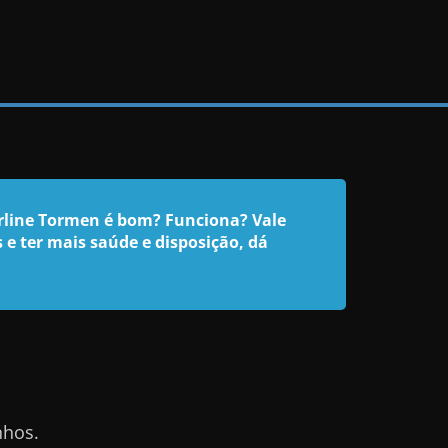
arline Tormen é bom? Funciona? Vale
e ter mais saúde e disposição, dá
nhos.