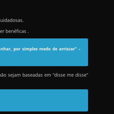
cuidadosas.
r benéficas .
nhar, por simples medo de arriscar”
–
não sejam baseadas em “disse me disse”