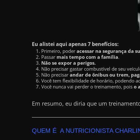
a
r
u
m
d
Eu alistei aqui apenas 7 benefícios:
i
Primeiro, poder
acessar na segurança da s
Passar
mais tempo com a família
.
n
Não se expor a perigos.
h
Não precisar gastar combustível de seu veícul
Não precisar
andar de ônibus ou trem, paga
e
Você tem flexibilidade de horário, podendo a
i
Você nunca vai perder o treinamento, pois
o 
r
Em resumo, eu diria que um treinament
o
e
x
t
QUEM É A NUTRICIONISTA CHARLI
r