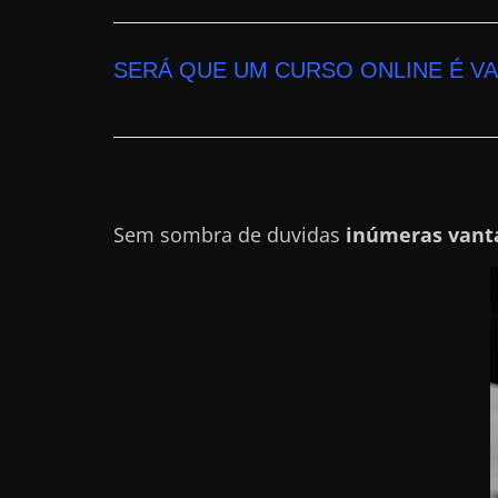
n
s
SERÁ QUE UM CURSO ONLINE É V
a
n
d
o
e
Sem sombra de duvidas
inúmeras vant
m
c
o
m
o
g
a
n
h