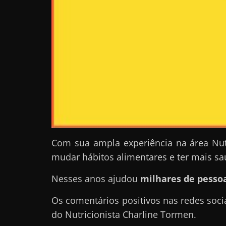
a
r
d
i
n
h
e
i
r
o
Com sua ampla experiência na área Nut
n
mudar hábitos alimentares e ter mais sa
a
Nesses anos ajudou
milhares de pessoa
i
n
Os comentários positivos nas redes soci
t
do Nutricionista Charline Tormen.
e