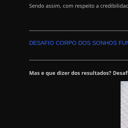
Sendo assim, com respeito a credibilida
r
n
e
t
?
DESAFIO CORPO DOS SONHOS FU
M
a
s
c
Mas e que dizer dos resultados? Desaf
o
m
o
?
🤔