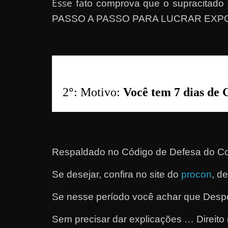
Esse fa
to comprova que o supracitad
a
PASSO A PASSO PARA LUCRAR EXP
r
u
m
d
i
2
°
: Motivo: 
Você tem 7 dias de 
n
h
e
i
Respaldado no
Código de Defesa do Co
r
o
Se desejar, confira no site do
procon
, d
e
Se nesse período você achar que Despe
x
t
Sem precisar dar explicações … Direito 
r