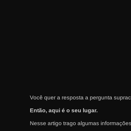
e
t
r
a
b
a
l
h
a
r
c
o
Você quer a resposta a pergunta suprac
m
Então, aqui é o seu lugar.
a
q
Nesse artigo trago algumas informaçõe
u