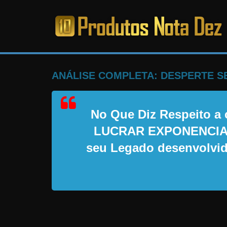
Pular
para
o
PRODUTOS
conteúdo
NOTA
ANÁLISE COMPLETA: DESPERTE S
DEZ
No Que Diz Respeito
C
LUCRAR EXPONENCIAL
a
seu Legado desenvolvid
n
s
a
d
o
d