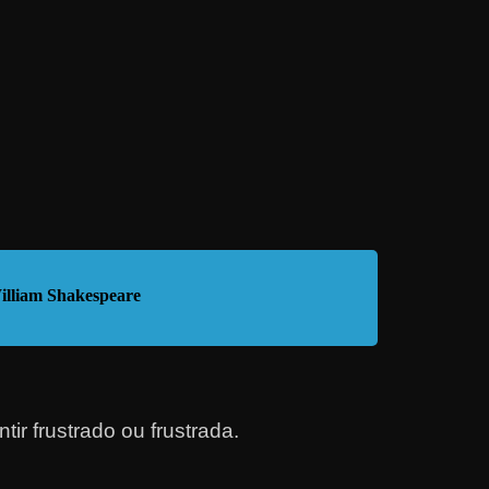
illiam Shakespeare
tir frustrado ou frus
trada
.