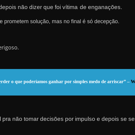
epois não dizer que foi ví
tima
de
enganações.
e prometem solução, mas no final é só decepção.
erigoso.
 perder o que poderíamos ganhar por simples medo de arriscar” –
W
al pra não tomar decisões por impulso e depois se sen