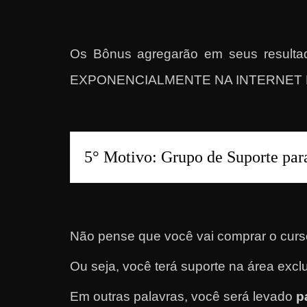
a
r
Os Bônus agregarão em seus res
d
i
EXPONENCIALMENTE NA INTERNET 
n
h
e
i
5° Motivo: Grupo de Suporte para
r
o
n
a
Não pense que você vai comprar o curso
i
n
Ou seja, você terá suporte na área excl
t
Em outras palavras, você será levado
p
e