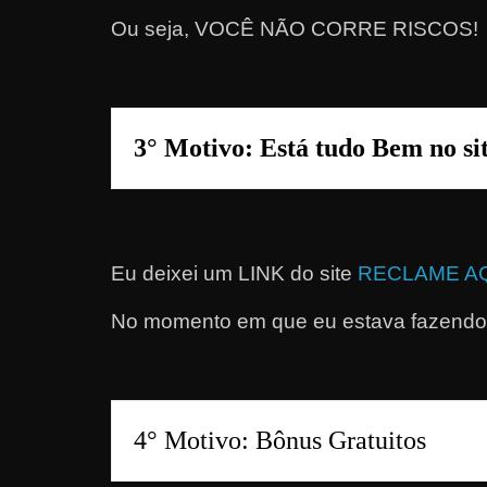
a
Ou seja, VOCÊ NÃO CORRE RISCOS!
?
J
á
3° Motivo: Está tudo Bem no s
p
e
n
s
o
Eu deixei um LINK do site
RECLAME A
u
No momento em que eu estava fazendo 
e
m
g
a
n
h