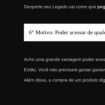
r
Desperte seu Legado vai como que
peg
n
e
t
?
6° Motivo: Poder acessar de qual
M
a
s
c
Acho uma grande vantagem poder acessa
o
Então, Você não precisará gastar gastar 
m
o
Além disso, a compra de um produto digita
?
🤔