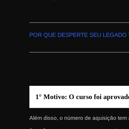
n
s
a
n
POR QUE DESPERTE SEU LEGADO
d
o
e
m
c
o
m
o
1° Motivo: O 
curso foi aprova
g
a
Além disso, o número de aquisição tem
n
h