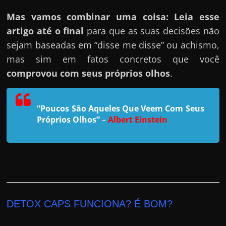
h
a
Mas vamos combinar uma coisa: Leia esse
r
artigo até o final
para que as suas decisões não
u
sejam baseadas em “disse me disse” ou achismo,
m
mas sim em fatos concretos que você
d
comprovou com seus próprios olhos
.
i
n
“Poucos São Aqueles Que Veem Com Seus
h
Próprios Olhos”
–
Albert Einstein
e
i
r
o
e
x
DETOX CAPS FUNCIONA? É BOM?
t