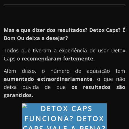
r
a
?
J
Mas e que dizer dos resultados? Detox Caps? É
á
Bom Ou deixa a desejar?
p
e
Todos que tiveram a experiência de usar Detox
n
Caps o
recomendaram fortemente.
s
Além disso, o número de aquisição tem
o
aumentado extraordinariamente
, o que não
u
deixa duvida de que
os resultados são
e
garantidos.
m
g
a
n