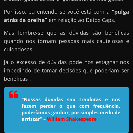
e
n
Por isso, eu entendo se você está com a
“pulga
s
atrás da orelha”
em relação ao Detox Caps.
a
Mas lembre-se que as dúvidas são benéficas
n
quando nos tornam pessoas mais cautelosas e
d
cuidadosas.
o
e
Já o excesso de dúvidas pode nos estagnar nos
m
impedindo de tomar decisões que poderiam ser
c
benéficas .
o
m
“Nossas duvidas são traidoras e nos
o
fazem perder o que com frequência,
g
poderíamos ganhar, por simples medo de
a
arriscar”
–
William Shakespeare
n