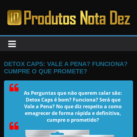
Pular
para
o
PRODUTOS
conteúdo
NOTA
DEZ
DETOX CAPS: VALE A PENA? FUNCIONA?
CUMPRE O QUE PROMETE?
C
a
As Perguntas que não querem calar são:
n
Detox Caps é bom? Funciona? Será que
s
Vale a Pena? No que diz respeito a como
a
emagrecer de forma rápida e definitiva,
cumpre o prometido?
d
o