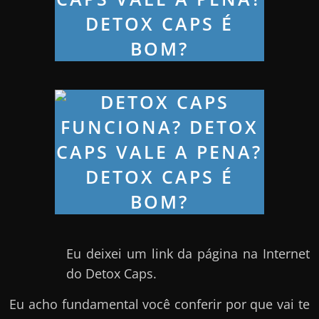
h
a
r
d
i
n
h
e
i
r
o
n
a
Eu deixei um link da página na Internet
i
do Detox Caps.
n
t
Eu acho fundamental você conferir por que vai te