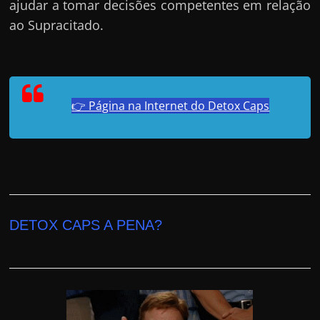
e
ajudar a tomar decisões competentes em relação
r
ao Supracitado.
n
e
t
?
👉 Página na Internet do Detox Caps
M
a
s
c
o
m
DETOX CAPS A PENA?
o
?
🤔