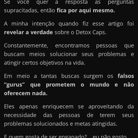
u
Se você quer a resposta as perguntas
e
supracitadas, então
fica por aqui mesmo.
l
A minha intenção quando fiz esse artigo foi
e
revelar a verdade
sobre o Detox Caps.
c
h
Constantemente, encontramos pessoas que
e
buscam meios solucionar seus problemas e
f
atingir certos objetivos na vida.
e
Em meio a tantas buscas surgem os
falsos
c
“gurus” que prometem o mundo e não
h
oferecem nada.
a
t
Eles apenas enriquecem se aproveitando da
o
necessidade das pessoas de terem seus
?
problemas solucionados e metas atingidas.
P
E quem gosta de ser enganado?… eu não gosto.