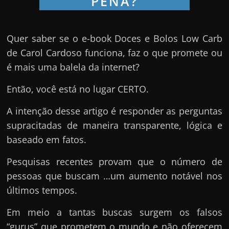
u
e
l
Quer saber se o e-book Doces e Bolos Low Carb
e
de Carol Cardoso funciona, faz o que promete ou
c
é mais uma balela da internet?
h
e
Então, você está no lugar CERTO.
f
A intenção desse artigo é responder as perguntas
e
supracitadas de maneira transparente, lógica e
c
baseado em fatos.
h
a
Pesquisas recentes provam que o número de
t
pessoas que buscam …um aumento notável nos
o
últimos tempos.
?
Em meio a tantas buscas surgem os falsos
P
“gurus” que prometem o mundo e não oferecem