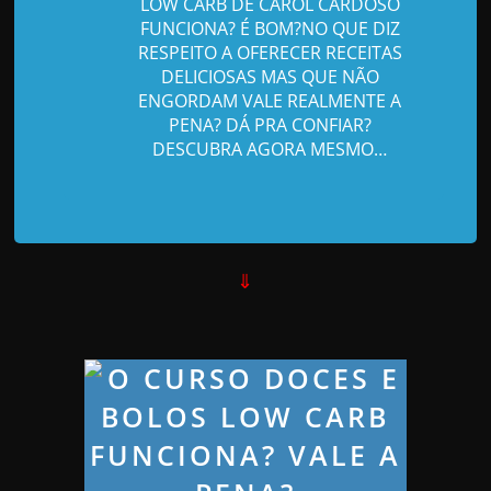
d
LOW CARB DE CAROL CARDOSO
FUNCIONA? É BOM?NO QUE DIZ
e
RESPEITO A OFERECER RECEITAS
t
DELICIOSAS MAS QUE NÃO
r
ENGORDAM VALE REALMENTE A
PENA? DÁ PRA CONFIAR?
a
DESCUBRA AGORA MESMO…
b
a
l
h
a
⇓
r
c
o
m
a
q