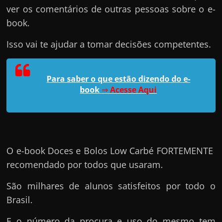
e
ver os comentários de outras pessoas sobre o e-
r
book.
n
e
Isso vai te ajudar a tomar decisões competentes.
t
?
Para saber o que estão dizendo do e-
M
book
⇒
Acesse Aqui
a
s
c
o
O e-book Doces e Bolos Low Carbé FORTEMENTE
m
recomendado por todos que usaram.
o
?
São milhares de alunos satisfeitos por todo o
🤔
Brasil.
E o número da procura e uso do mesmo tem