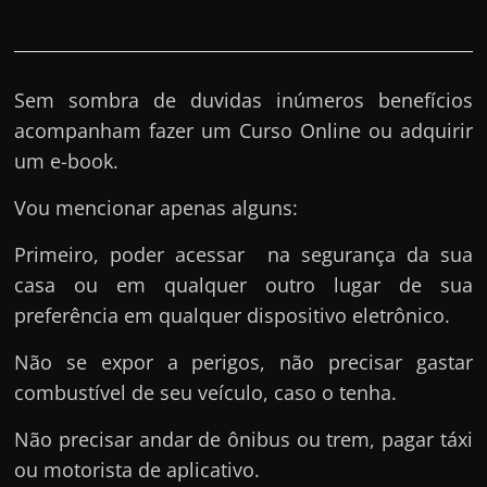
r
a
?
J
Sem sombra de duvidas inúmeros benefícios
á
acompanham fazer um Curso Online ou adquirir
p
um e-book.
e
Vou mencionar apenas alguns:
n
s
Primeiro, poder acessar na segurança da sua
o
casa ou em qualquer outro lugar de sua
u
preferência em qualquer dispositivo eletrônico.
e
Não se expor a perigos, não precisar gastar
m
combustível de seu veículo, caso o tenha.
g
a
Não precisar andar de ônibus ou trem, pagar táxi
n
ou motorista de aplicativo.