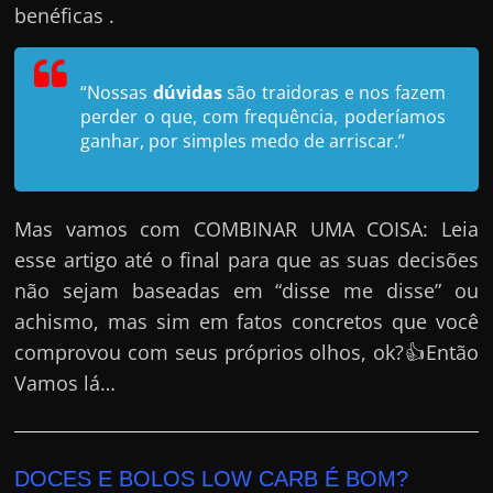
h
benéficas .
a
r
“Nossas
dúvidas
são traidoras e nos fazem
u
perder o que, com frequência, poderíamos
m
ganhar, por simples medo de arriscar.”
d
i
n
Mas vamos com COMBINAR UMA COISA: Leia
h
esse artigo até o final para que as suas decisões
e
não sejam baseadas em “disse me disse” ou
i
achismo, mas sim em fatos concretos que você
r
comprovou com seus próprios olhos, ok?👍Então
o
Vamos lá…
e
x
t
DOCES E BOLOS LOW CARB É BOM?