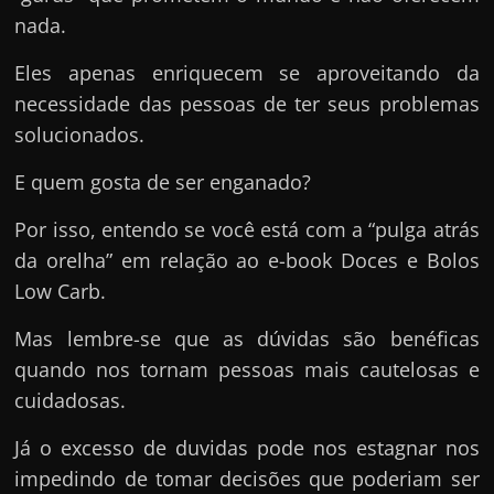
e
nada.
n
s
Eles apenas enriquecem se aproveitando da
a
necessidade das pessoas de ter seus problemas
n
solucionados.
d
E quem gosta de ser enganado?
o
e
Por isso, entendo se você está com a “pulga atrás
m
da orelha” em relação ao e-book Doces e Bolos
c
Low Carb.
o
Mas lembre-se que as dúvidas são benéficas
m
quando nos tornam pessoas mais cautelosas e
o
cuidadosas.
g
a
Já o excesso de duvidas pode nos estagnar nos
n
impedindo de tomar decisões que poderiam ser