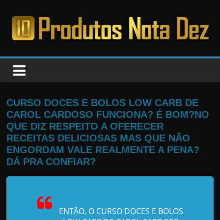
Pular
para
o
PRODUTOS
conteúdo
NOTA
DEZ
CURSO DOCES E BOLOS LOW CARB DE
CAROL CARDOSO FUNCIONA? É BOM?NO
C
QUE DIZ RESPEITO A OFERECER
RECEITAS DELICIOSAS MAS QUE NÃO
a
ENGORDAM VALE REALMENTE A PENA?
n
DÁ PRA CONFIAR?
s
a
d
o
ENTÃO, O CURSO DOCES E BOLOS