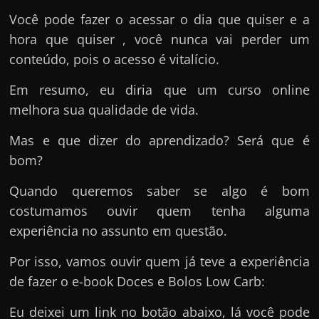
h
Você pode fazer o acessar o dia que quiser e a
a
hora que quiser , você nunca vai perder um
r
conteúdo, pois o acesso é vitalício.
d
i
Em resumo, eu diria que um curso online
n
melhora sua qualidade de vida.
h
Mas e que dizer do aprendizado? Será que é
e
bom?
i
r
Quando queremos saber se algo é bom
o
costumamos ouvir quem tenha alguma
n
experiência no assunto em questão.
a
Por isso, vamos ouvir quem já teve a experiência
i
de fazer o e-book Doces e Bolos Low Carb:
n
t
Eu deixei um link no botão abaixo, lá você pode