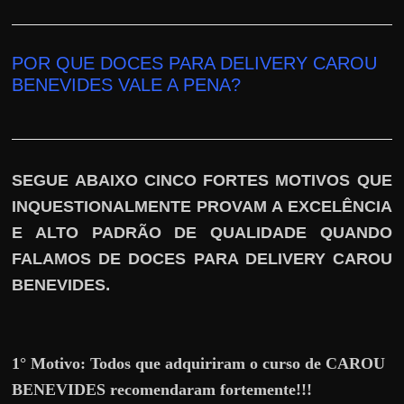
h
a
r
POR QUE DOCES PARA DELIVERY CAROU
u
BENEVIDES
VALE A PENA
?
m
d
i
n
SEGUE ABAIXO CINCO FORTES MOTIVOS QUE
h
INQUESTIONALMENTE PROVAM A EXCELÊNCIA
e
E ALTO PADRÃO DE QUALIDADE QUANDO
i
FALAMOS DE DOCES PARA DELIVERY CAROU
r
.
BENEVIDES
o
e
x
1° Motivo:
Todos que adquiriram o curso de CAROU
t
BENEVIDES recomendaram fortemente!!!