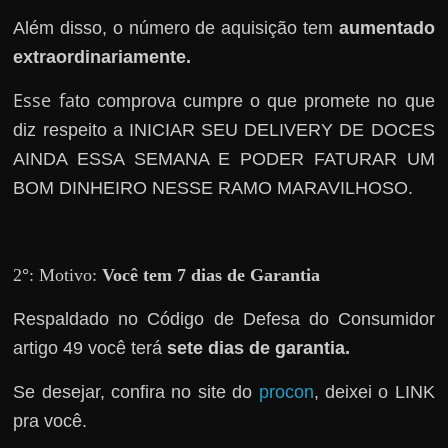
r
Além disso, o número de aquisição tem
aumentado
a
extraordinariamente.
?
J
Esse fa
to comprova cumpre o que promete no que
á
diz respeito a INICIAR SEU DELIVERY DE DOCES
p
AINDA ESSA SEMANA E PODER FATURAR UM
e
BOM DINHEIRO NESSE RAMO MARAVILHOSO.
n
s
o
2
°
: Motivo:
Você tem 7 dias de Garantia
u
e
Respaldado no
Código de Defesa do Consumidor
m
artigo 49 você terá
sete dias de garantia.
g
Se desejar, confira no site do
procon
, deixei o LINK
a
pra você.
n