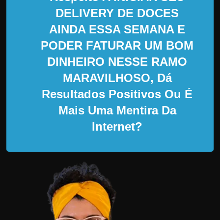
d
DELIVERY DE DOCES
e
AINDA ESSA SEMANA E
t
r
PODER FATURAR UM BOM
a
DINHEIRO NESSE RAMO
b
MARAVILHOSO, Dá
a
Resultados Positivos Ou É
l
Mais Uma Mentira Da
h
a
Internet?
r
c
o
m
a
q