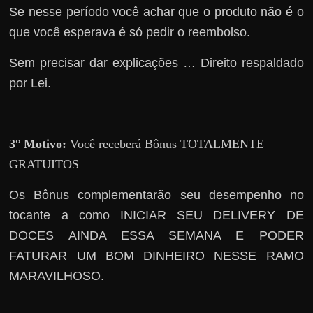
h
Se nesse período você achar que o produto não é o
a
que você esperava é só pedir o reembolso.
r
d
Sem precisar dar explicações … Direito respaldado
i
por Lei.
n
h
e
3° Motivo:
Você receberá Bônus TOTALMENTE
i
GRATUITOS
r
Os Bônus complementarão seu desempenho no
o
tocante a como INICIAR SEU DELIVERY DE
n
DOCES AINDA ESSA SEMANA E PODER
a
i
FATURAR UM BOM DINHEIRO NESSE RAMO
n
MARAVILHOSO.
t