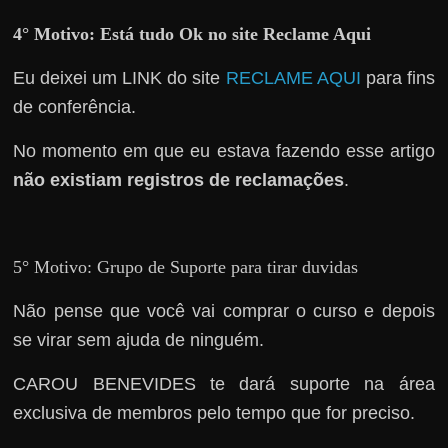
e
r
4° Motivo: Está tudo Ok no site Reclame Aqui
n
Eu deixei um LINK do site
RECLAME AQUI
para fins
e
de conferência.
t
?
No momento em que eu estava fazendo esse artigo
M
não existiam registros de reclamações
.
a
s
c
5° Motivo: Grupo de Suporte para tirar duvidas
o
m
Não pense que você vai comprar o curso e depois
o
se virar sem ajuda de ninguém.
?
CAROU BENEVIDES te dará suporte na área
🤔
exclusiva de membros pelo tempo que for preciso.