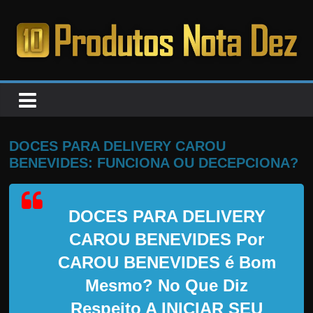
Pular
para
o
PRODUTOS
conteúdo
NOTA
DEZ
DOCES PARA DELIVERY CAROU
BENEVIDES: FUNCIONA OU DECEPCIONA?
C
a
DOCES PARA DELIVERY
n
s
CAROU BENEVIDES Por
a
CAROU BENEVIDES
é Bom
d
Mesmo? No Que Diz
o
Respeito A INICIAR SEU