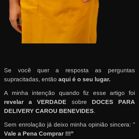
e
n
s
a
n
d
o
e
m
Se você quer a resposta as perguntas
c
supracitadas, então
aqui é o seu lugar.
o
A minha intenção quando fiz esse artigo foi
m
revelar a VERDADE
sobre
DOCES PARA
o
DELIVERY CAROU BENEVIDES
.
g
a
Sem enrolação já deixo minha opinião sincera: ”
n
Vale a Pena Comprar !!!”